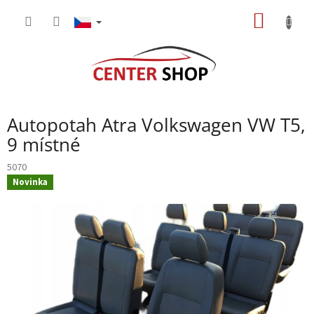
Přejít
NÁKUP
na
obsah
KOŠÍK
Autopotah Atra Volkswagen VW T5,
9 místné
5070
Novinka