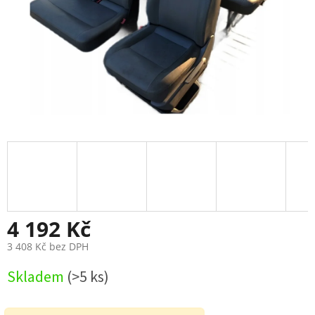
4 192 Kč
3 408 Kč bez DPH
Měrná
Skladem
(>5 ks)
cena: