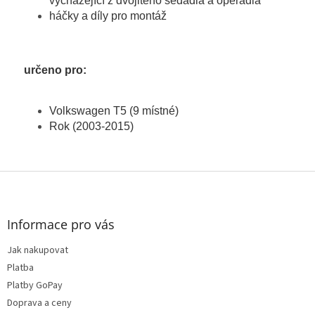
vycházející z dvojitého sedadla a opěradla
háčky a díly pro montáž
určeno pro:
Volkswagen T5 (9 místné)
Rok (2003-2015)
Z
á
p
a
Informace pro vás
t
Jak nakupovat
í
Platba
Platby GoPay
Doprava a ceny