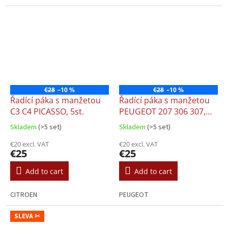
€28
–10 %
€28
–10 %
Řadící páka s manžetou
Řadící páka s manžetou
C3 C4 PICASSO, 5st.
PEUGEOT 207 306 307,
5st.
Skladem
(>5 set)
Skladem
(>5 set)
€20 excl. VAT
€20 excl. VAT
€25
€25
Add to cart
Add to cart
CITROEN
PEUGEOT
SLEVA ✂