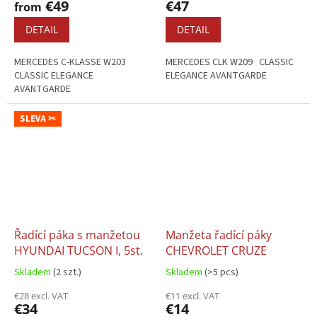
€49
€47
from
DETAIL
DETAIL
MERCEDES C-KLASSE W203
MERCEDES CLK W209 CLASSIC
CLASSIC ELEGANCE
ELEGANCE AVANTGARDE
AVANTGARDE
SLEVA ✂
Řadící páka s manžetou
Manžeta řadící páky
HYUNDAI TUCSON I, 5st.
CHEVROLET CRUZE
Skladem
(2 szt.)
Skladem
(>5 pcs)
€28 excl. VAT
€11 excl. VAT
€34
€14