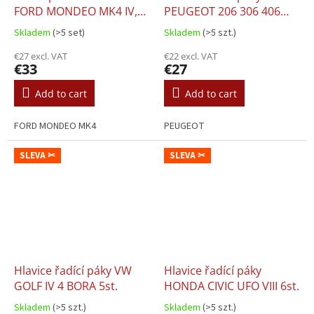
FORD MONDEO MK4 IV,
PEUGEOT 206 306 406
6st.
407 3008 5st.
Skladem
(>5 set)
Skladem
(>5 szt.)
€27 excl. VAT
€22 excl. VAT
€33
€27
Add to cart
Add to cart
FORD MONDEO MK4
PEUGEOT
SLEVA ✂
SLEVA ✂
Hlavice řadící páky VW
Hlavice řadící páky
GOLF IV 4 BORA 5st.
HONDA CIVIC UFO VIII 6st.
Skladem
(>5 szt.)
Skladem
(>5 szt.)