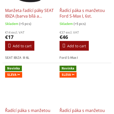
Manžeta řadící páky SEAT
Řadící páka s manžetou
IBIZA (barva bílá a
Ford S-Max I, 6st.
červená)
Skladem
(>5 pcs)
Skladem
(>5 pcs)
€14 excl. VAT
€37 excl. VAT
€17
€46
Add to cart
Add to cart
SEAT IBIZA III 6L
Ford S-Max I
Novinka
Novinka
SLEVA ✂
SLEVA ✂
Řadící páka s manžetou
Řadící páka s manžetou