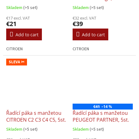
5st.
Skladem
(>5 set)
Skladem
(>5 set)
€17 excl. VAT
€32 excl. VAT
€21
€39
Add to cart
Add to cart
CITROEN
CITROEN
SLEVA ✂
€41
–14 %
Řadící páka s manžetou
Řadící páka s manžetou
CITROEN C2 C3 C4 C5, 5st.
PEUGEOT PARTNER, 5st.
Skladem
(>5 set)
Skladem
(>5 set)