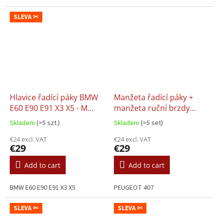
SLEVA ✂
Hlavice řadící páky BMW
Manžeta řadící páky +
E60 E90 E91 X3 X5 - M
manžeta ruční brzdy
PAKET
PEUGEOT 407 (04-11)
Skladem
(>5 szt.)
Skladem
(>5 set)
€24 excl. VAT
€24 excl. VAT
€29
€29
Add to cart
Add to cart
BMW E60 E90 E91 X3 X5
PEUGEOT 407
SLEVA ✂
SLEVA ✂