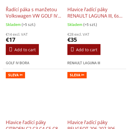
Řadící páka s manžetou
Hlavice řadící páky
Volkswagen VW GOLF IV
RENAULT LAGUNA III, 6st.
BORA 12mm, 5st.
(07-15)
Skladem
(>5 szt.)
Skladem
(>5 szt.)
€14 excl. VAT
€28 excl. VAT
€17
€35
Add to cart
Add to cart
GOLF IV BORA
RENAULT LAGUNA III
SLEVA ✂
SLEVA ✂
Hlavice řadící páky
Hlavice řadící páky
CITROEN C2 C3 C4 C5 C8,
PEUGEOT 206 207 306