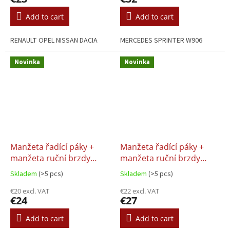
Add to cart
Add to cart
RENAULT OPEL NISSAN DACIA
MERCEDES SPRINTER W906
Novinka
Novinka
Manžeta řadící páky +
Manžeta řadící páky +
manžeta ruční brzdy
manžeta ruční brzdy
Opel Corsa C 2000-2006,
Opel Astra II 2 G, barva
Skladem
(>5 pcs)
Skladem
(>5 pcs)
barva bílá
bílá
€20 excl. VAT
€22 excl. VAT
€24
€27
Add to cart
Add to cart