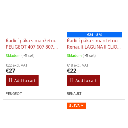
€24
–8 %
Řadící páka s manžetou
Řadící páka s manžetou
PEUGEOT 407 607 807,
Renault LAGUNA II CLIO
5st.
III, 5st.
Skladem
(>5 set)
Skladem
(>5 set)
€22 excl. VAT
€18 excl. VAT
€27
€22
Add to cart
Add to cart
PEUGEOT
RENAULT
SLEVA ✂