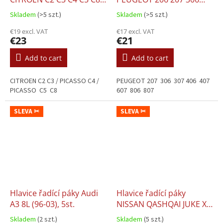
5st. - kůže
307 407 607 806 807, 5st.
Skladem
(>5 szt.)
Skladem
(>5 szt.)
- kůže
€19 excl. VAT
€17 excl. VAT
€23
€21
Add to cart
Add to cart
CITROEN C2 C3 / PICASSO C4 /
PEUGEOT 207 306 307 406 407
PICASSO C5 C8
607 806 807
SLEVA ✂
SLEVA ✂
Hlavice řadící páky Audi
Hlavice řadící páky
A3 8L (96-03), 5st.
NISSAN QASHQAI JUKE X-
TRAIL, 5st.
Skladem
(2 szt.)
Skladem
(5 szt.)