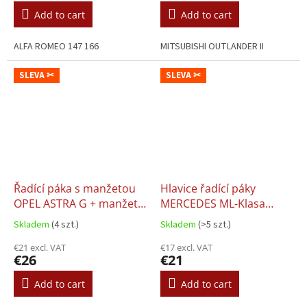
Add to cart
Add to cart
ALFA ROMEO 147 166
MITSUBISHI OUTLANDER II
SLEVA ✂
SLEVA ✂
Řadící páka s manžetou
Hlavice řadící páky
OPEL ASTRA G + manžeta
MERCEDES ML-Klasa
ruční brzdy
W163, 6st.
Skladem
(4 szt.)
Skladem
(>5 szt.)
€21 excl. VAT
€17 excl. VAT
€26
€21
Add to cart
Add to cart