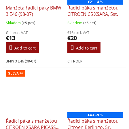
€21
–4 %
Manžeta řadící páky BMW
Řadící páka s manžetou
3 E46 (98-07)
CITROEN C5 XSARA, 5st.
Skladem
(>5 pcs)
Skladem
(>5 set)
€11 excl. VAT
€16 excl. VAT
€13
€20
Add to cart
Add to cart
BMW 3 E46 (98-07)
CITROEN
SLEVA ✂
€43
–9 %
Řadící páka s manžetou
Řadící páka s manžetou
CITROEN XSARA PICASSO,
Citroen Berlingo, 5r.