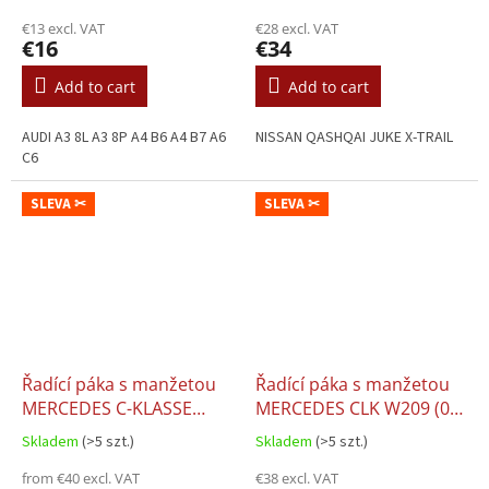
€13 excl. VAT
€28 excl. VAT
€16
€34
Add to cart
Add to cart
AUDI A3 8L A3 8P A4 B6 A4 B7 A6
NISSAN QASHQAI JUKE X-TRAIL
C6
SLEVA ✂
SLEVA ✂
Řadící páka s manžetou
Řadící páka s manžetou
MERCEDES C-KLASSE
MERCEDES CLK W209 (02-
W203 (01-03) - Classic,
04) - Classic, Elegance,
Skladem
(>5 szt.)
Skladem
(>5 szt.)
Elegance, Avantgarde
Avantgarde
from €40 excl. VAT
€38 excl. VAT