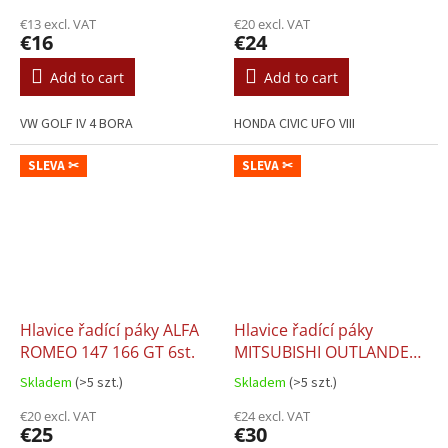
€13 excl. VAT
€20 excl. VAT
€16
€24
Add to cart
Add to cart
VW GOLF IV 4 BORA
HONDA CIVIC UFO VIII
SLEVA ✂
SLEVA ✂
Hlavice řadící páky ALFA
Hlavice řadící páky
ROMEO 147 166 GT 6st.
MITSUBISHI OUTLANDER
II (06-13) 6st.
Skladem
(>5 szt.)
Skladem
(>5 szt.)
€20 excl. VAT
€24 excl. VAT
€25
€30