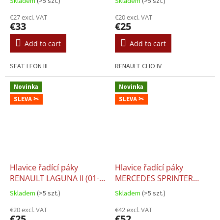
Skladem
(>5 szt.)
Skladem
(>5 szt.)
€27 excl. VAT
€20 excl. VAT
€33
€25
Add to cart
Add to cart
SEAT LEON III
RENAULT CLIO IV
Novinka
Novinka
SLEVA ✂
SLEVA ✂
Hlavice řadící páky
Hlavice řadící páky
RENAULT LAGUNA II (01-
MERCEDES SPRINTER
07), 6st.
DŘEVO
Skladem
(>5 szt.)
Skladem
(>5 szt.)
€20 excl. VAT
€42 excl. VAT
€25
€52