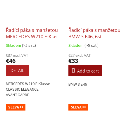
Řadící páka s manžetou
Řadící páka s manžetou
MERCEDES W210 E-Klasse
BMW 3 E46, 6st.
(95-02) - Classic, Elegance,
Skladem
(>5 szt.)
Skladem
(>5 szt.)
Avantgarde
€37 excl. VAT
€27 excl. VAT
€46
€33
DETAIL
Add to cart
MERCEDES W210 E-Klasse
BMW 3 E46
CLASSIC ELEGANCE
AVANTGARDE
SLEVA ✂
SLEVA ✂