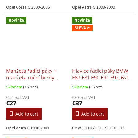
Opel Corsa C 2000-2006
Opel Astra G 1998-2009
Novinka
Novinka
SLEVA ✂
Manžeta řadící páky +
Hlavice řadící páky BMW
manžeta ruční brzdy
E87 E81 E90 E91 E92, 6st.
Opel Astra II 2 G, barva
Skladem
(>5 pcs)
Skladem
(>5 szt.)
bílá a modrá
€22 excl. VAT
€30 excl. VAT
€27
€37
Add to cart
Add to cart
Opel Astra G 1998-2009
BMW 1 3 E87 E81 E90 E91 E92