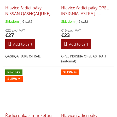
Hlavice řadící páky
Hlavice řadící páky OPEL
NISSAN QASHQAI JUKE,
INSIGNIA, ASTRA J -
6st.
automat
Skladem
(>5 szt.)
Skladem
(>5 szt.)
€22 excl. VAT
€19 excl. VAT
€27
€23
Add to cart
Add to cart
QASHQAI JUKE X-TRAIL
OPEL INSIGNIA OPEL ASTRA J
(automat)
Novinka
SLEVA ✂
SLEVA ✂
Řadící páka s manžetou
Hlavice řadící páky