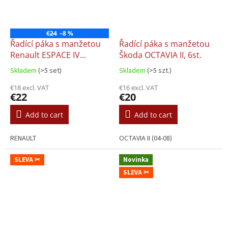
€24
–8 %
Řadící páka s manžetou
Řadící páka s manžetou
Renault ESPACE IV
Škoda OCTAVIA II, 6st.
MEGANE II, 5st.
Skladem
(>5 set)
Skladem
(>5 szt.)
€18 excl. VAT
€16 excl. VAT
€22
€20
Add to cart
Add to cart
RENAULT
OCTAVIA II (04-08)
SLEVA ✂
Novinka
SLEVA ✂