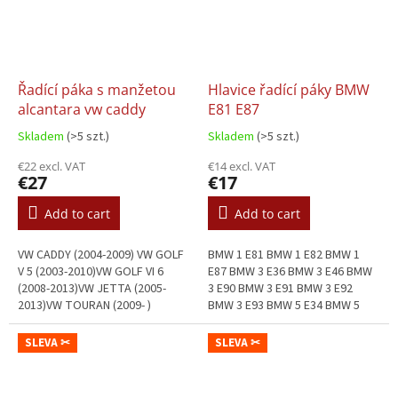
Řadící páka s manžetou
Hlavice řadící páky BMW
alcantara vw caddy
E81 E87
Skladem
(>5 szt.)
Skladem
(>5 szt.)
€22 excl. VAT
€14 excl. VAT
€27
€17
Add to cart
Add to cart
VW CADDY (2004-2009) VW GOLF
BMW 1 E81 BMW 1 E82 BMW 1
V 5 (2003-2010)VW GOLF VI 6
E87 BMW 3 E36 BMW 3 E46 BMW
(2008-2013)VW JETTA (2005-
3 E90 BMW 3 E91 BMW 3 E92
2013)VW TOURAN (2009- )
BMW 3 E93 BMW 5 E34 BMW 5
E39 BMW 5 E60 BMW 5 E61 BMW
6 E63 BMW 6 E64 BMW X1 E84
SLEVA ✂
SLEVA ✂
BMW X3 E83 BMW...