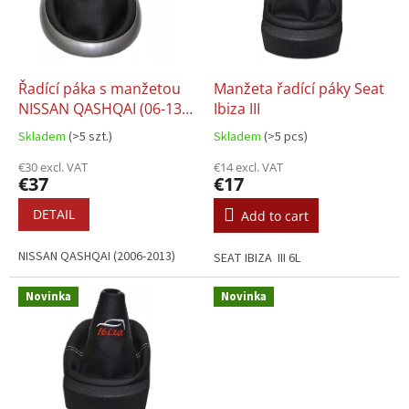
o
t
f
i
p
n
r
g
o
Řadící páka s manžetou
Manžeta řadící páky Seat
d
NISSAN QASHQAI (06-13),
Ibiza III
u
6st.
Skladem
(>5 szt.)
Skladem
(>5 pcs)
c
t
€30 excl. VAT
€14 excl. VAT
€37
€17
s
DETAIL
Add to cart
NISSAN QASHQAI (2006-2013)
SEAT IBIZA III 6L
Novinka
Novinka