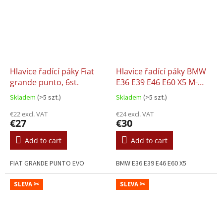
Hlavice řadící páky Fiat
Hlavice řadící páky BMW
grande punto, 6st.
E36 E39 E46 E60 X5 M-
paket, 6st.
Skladem
(>5 szt.)
Skladem
(>5 szt.)
€22 excl. VAT
€24 excl. VAT
€27
€30
Add to cart
Add to cart
FIAT GRANDE PUNTO EVO
BMW E36 E39 E46 E60 X5
SLEVA ✂
SLEVA ✂