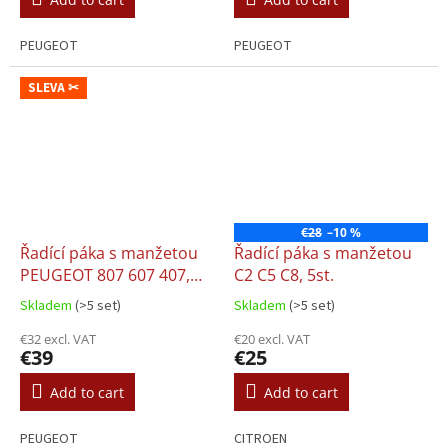
PEUGEOT
PEUGEOT
SLEVA ✂
€28
–10 %
Řadící páka s manžetou
Řadící páka s manžetou
PEUGEOT 807 607 407,
C2 C5 C8, 5st.
5st.
Skladem
(>5 set)
Skladem
(>5 set)
€32 excl. VAT
€20 excl. VAT
€39
€25
Add to cart
Add to cart
PEUGEOT
CITROEN