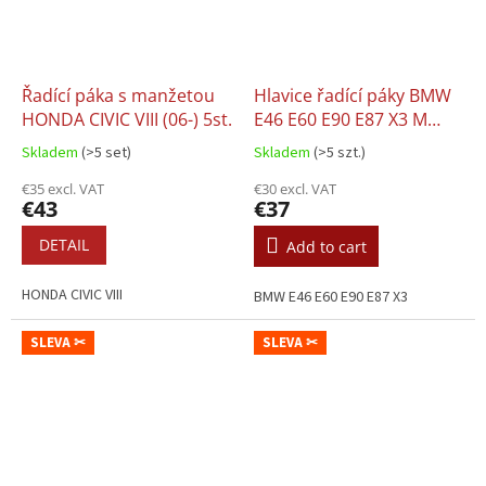
Řadící páka s manžetou
Hlavice řadící páky BMW
HONDA CIVIC VIII (06-) 5st.
E46 E60 E90 E87 X3 M
paket, 5st.
Skladem
(>5 set)
Skladem
(>5 szt.)
€35 excl. VAT
€30 excl. VAT
€43
€37
DETAIL
Add to cart
HONDA CIVIC VIII
BMW E46 E60 E90 E87 X3
SLEVA ✂
SLEVA ✂