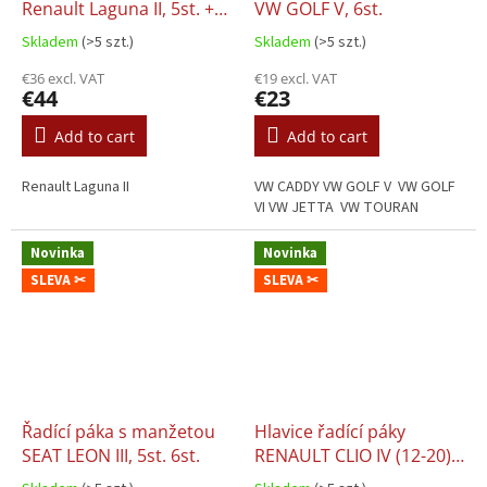
Renault Laguna II, 5st. +
VW GOLF V, 6st.
manžeta ruční brzdy
Skladem
(>5 szt.)
Skladem
(>5 szt.)
(barva bílá)
€36 excl. VAT
€19 excl. VAT
€44
€23
Add to cart
Add to cart
Renault Laguna II
VW CADDY VW GOLF V VW GOLF
VI VW JETTA VW TOURAN
Novinka
Novinka
SLEVA ✂
SLEVA ✂
Řadící páka s manžetou
Hlavice řadící páky
SEAT LEON III, 5st. 6st.
RENAULT CLIO IV (12-20),
5st.