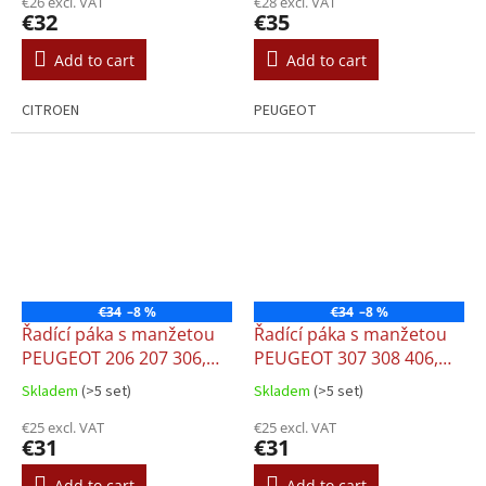
€26 excl. VAT
€28 excl. VAT
€32
€35
Add to cart
Add to cart
CITROEN
PEUGEOT
€34
–8 %
€34
–8 %
Řadící páka s manžetou
Řadící páka s manžetou
PEUGEOT 206 207 306,
PEUGEOT 307 308 406,
5st.
5st.
Skladem
(>5 set)
Skladem
(>5 set)
€25 excl. VAT
€25 excl. VAT
€31
€31
Add to cart
Add to cart