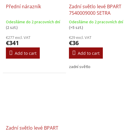
Přední nárazník
Zadní světlo levé BPART
7540009000 SETRA
Odesíláme do 2 pracovních dní
Odesíláme do 2 pracovních dní
(2 szt.)
(>5 szt.)
€277 excl. VAT
€29 excl. VAT
€341
€36
Add to cart
Add to cart
zadní světlo
Zadní světlo levé BPART