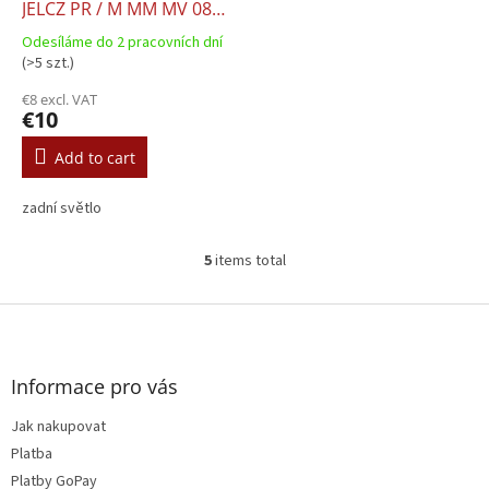
JELCZ PR / M MM MV 08
01.1983-12.2008
Odesíláme do 2 pracovních dní
641.403.0083
(>5 szt.)
€8 excl. VAT
€10
Add to cart
zadní světlo
5
items total
L
i
s
F
t
o
i
o
n
t
Informace pro vás
g
e
c
Jak nakupovat
r
o
Platba
n
t
Platby GoPay