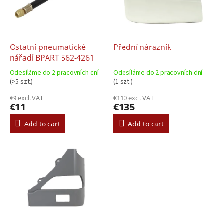
o
t
f
i
p
n
r
g
o
Ostatní pneumatické
Přední nárazník
d
nářadí BPART 562-4261
u
Odesíláme do 2 pracovních dní
Odesíláme do 2 pracovních dní
c
(>5 szt.)
(1 szt.)
t
€9 excl. VAT
€110 excl. VAT
s
€11
€135
Add to cart
Add to cart