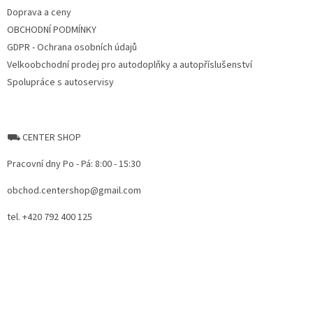
r
Doprava a ceny
o
OBCHODNÍ PODMÍNKY
l
s
GDPR - Ochrana osobních údajů
Velkoobchodní prodej pro autodoplňky a autopříslušenství
Spolupráce s autoservisy
⛟ CENTER SHOP
Pracovní dny Po - Pá: 8:00 - 15:30
obchod.centershop@gmail.com
tel. +420 792 400 125