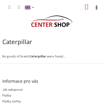
Skip
SHOPP
to
content
CART
Caterpillar
No goods of brand
Caterpillar
were found...
F
o
o
t
Informace pro vás
e
Jak nakupovat
r
Platba
Platby GoPay