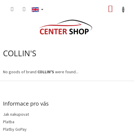
Skip
SHOPP
to
content
CART
COLLIN'S
No goods of brand
COLLIN'S
were found...
F
o
o
t
Informace pro vás
e
Jak nakupovat
r
Platba
Platby GoPay