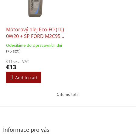
o
t
f
i
p
n
r
g
o
Motorový olej Eco-FO (1L)
d
0W20 + SP FORD M2C952
u
A1 JAGUAR 03.5006 LAND
Odesíláme do 2 pracovních dní
c
ROVER 03.5006 MB 229.71
(>5 szt.)
t
OPEL OV0401547
€11 excl. VAT
s
VAUXHALL OV0401547
€13
Add to cart
1
items total
L
i
s
F
t
o
i
o
n
t
Informace pro vás
g