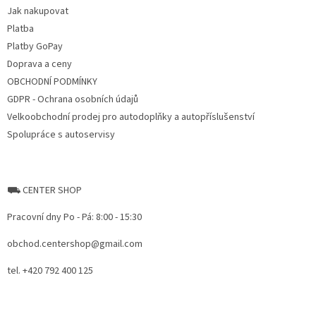
e
c
Jak nakupovat
r
o
Platba
n
t
Platby GoPay
r
Doprava a ceny
o
OBCHODNÍ PODMÍNKY
l
s
GDPR - Ochrana osobních údajů
Velkoobchodní prodej pro autodoplňky a autopříslušenství
Spolupráce s autoservisy
⛟ CENTER SHOP
Pracovní dny Po - Pá: 8:00 - 15:30
obchod.centershop@gmail.com
tel. +420 792 400 125