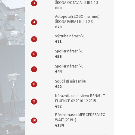
ŠKODA OCTAVIA I II III 1 2 3
€80
Autopotah LOGO (na míru),
ŠKODA FABIA I II III 1 2 3
€78
Výztuha nárazníku
€71
Spoiler nárazníku
€56
Spoiler nárazníku
€44
Součásti nárazníku
€20
Nárazník zadní vlevo RENAULT
FLUENCE 02.2010-12.2015
€92
Přední maska MERCEDES VITO
W447 (2019+)
€184