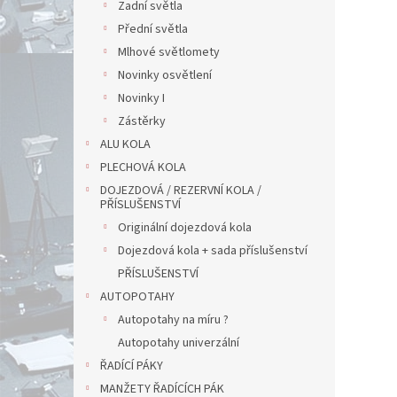
Zadní světla
Přední světla
Mlhové světlomety
Novinky osvětlení
Novinky I
Zástěrky
ALU KOLA
PLECHOVÁ KOLA
DOJEZDOVÁ / REZERVNÍ KOLA /
PŘÍSLUŠENSTVÍ
Originální dojezdová kola
Dojezdová kola + sada příslušenství
PŘÍSLUŠENSTVÍ
AUTOPOTAHY
Autopotahy na míru ?
Autopotahy univerzální
ŘADÍCÍ PÁKY
MANŽETY ŘADÍCÍCH PÁK