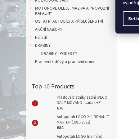
ROZVODOVÉ SADY
vyjadřu
MOTOROVÉ OLEJE, MAZIVA A PROVOZNÍ
KAPALINY
Sett
OSTATNÍ AUTODÍLY A PŘÍSLUŠENSTVÍ
AKČNÍ NABÍDKY
Nářadí
DRABINY
DRABINY I PODESTY
Pracovní oděvy a pracovní obuv
Top 10 Products
Plastové blatníky zadní IVECO
DAILY MOVANO - sada L+P
€76
Autopotah LOGO 2+1 RENAULT
MASTER (2010-2022)
€84
Autopotah LOGO (na míru),