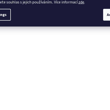
jete souhlas s jejich používáním.. Více informací
zde
.
ings
A