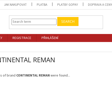
JAK NAKUPOVAT
PLATBA
PLATBY GOPAY
DOPRAVA A CEN
SEARCH
KY
REGISTRACE
PŘIHLÁŠENÍ
TINENTAL REMAN
s of brand
CONTINENTAL REMAN
were found...