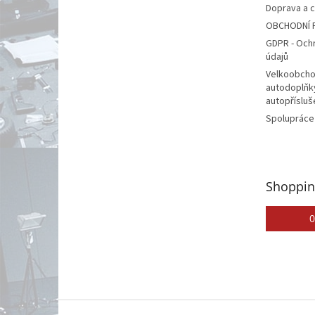
Doprava a 
OBCHODNÍ 
GDPR - Och
údajů
Velkoobcho
autodoplňk
autopřísluš
Spolupráce
Shoppin
0