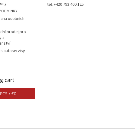
ceny
tel. +420 792 400 125
PODMÍNKY
rana osobních
dní prodej pro
y a
enství
 s autoservisy
g cart
PCS /
€0