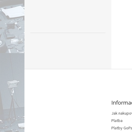
F
o
o
t
e
Informa
r
Jak nakupo
Platba
Platby GoP