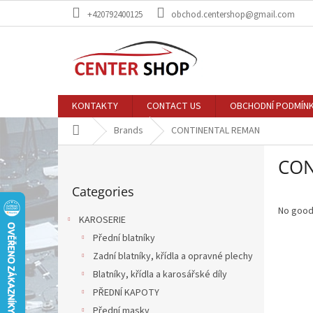
Skip
+420792400125
obchod.centershop@gmail.com
to
content
KONTAKTY
CONTACT US
OBCHODNÍ PODMÍN
Home
Brands
CONTINENTAL REMAN
S
CON
i
Skip
d
Categories
categories
e
b
No good
KAROSERIE
a
Přední blatníky
r
Zadní blatníky, křídla a opravné plechy
Blatníky, křídla a karosářské díly
PŘEDNÍ KAPOTY
Přední masky