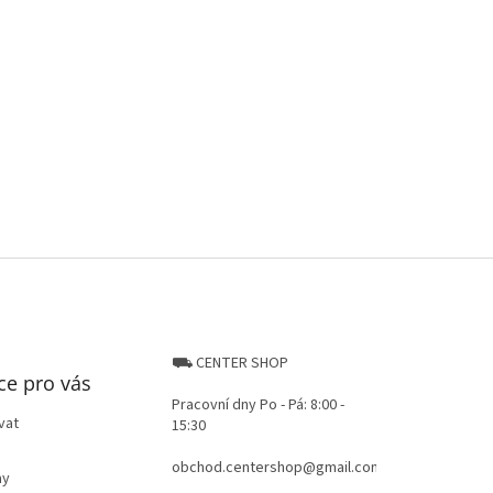
⛟ CENTER SHOP
ce pro vás
Pracovní dny Po - Pá: 8:00 -
vat
15:30
obchod.centershop@gmail.com
ay