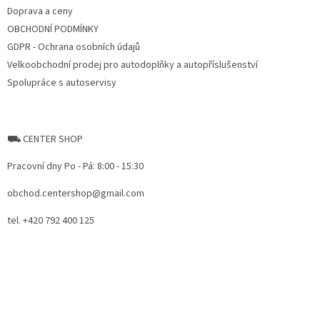
r
Doprava a ceny
o
OBCHODNÍ PODMÍNKY
l
s
GDPR - Ochrana osobních údajů
Velkoobchodní prodej pro autodoplňky a autopříslušenství
Spolupráce s autoservisy
⛟ CENTER SHOP
Pracovní dny Po - Pá: 8:00 - 15:30
obchod.centershop@gmail.com
tel. +420 792 400 125