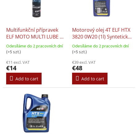
o
t
f
i
p
n
r
g
o
Multifunkční přípravek
Motorový olej 4T ELF HTX
d
ELF MOTO MULTI LUBE 0
3820 0W20 (1l) Syntetický
u
(0,4l)
výkonný olej s krátkou
Odesíláme do 2 pracovních dní
Odesíláme do 2 pracovních dní
c
životností
(>5 szt.)
(>5 szt.)
t
€11 excl. VAT
€39 excl. VAT
s
€14
€48
Add to cart
Add to cart