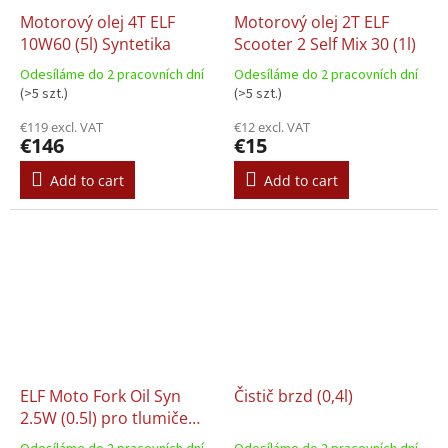
Motorový olej 4T ELF
Motorový olej 2T ELF
10W60 (5l) Syntetika
Scooter 2 Self Mix 30 (1l)
Odesíláme do 2 pracovních dní
Odesíláme do 2 pracovních dní
(>5 szt.)
(>5 szt.)
€119 excl. VAT
€12 excl. VAT
€146
€15
Add to cart
Add to cart
ELF Moto Fork Oil Syn
Čistič brzd (0,4l)
2.5W (0.5l) pro tlumiče
nárazů