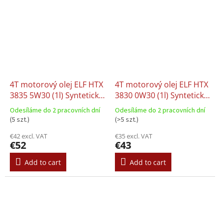
4T motorový olej ELF HTX
4T motorový olej ELF HTX
3835 5W30 (1l) Syntetický
3830 0W30 (1l) Syntetický
výkonný olej pro střední
výkonný olej s krátkou
Odesíláme do 2 pracovních dní
Odesíláme do 2 pracovních dní
a krátký kilometrový
životností
(5 szt.)
(>5 szt.)
proběh
€42 excl. VAT
€35 excl. VAT
€52
€43
Add to cart
Add to cart