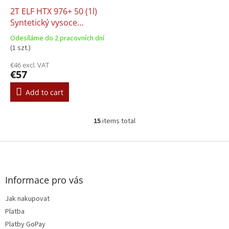
2T ELF HTX 976+ 50 (1l)
Syntetický vysoce
výkonný motorový olej
Odesíláme do 2 pracovních dní
pro motory do 12 - 17
(1 szt.)
000 ot
€46 excl. VAT
€57
Add to cart
15
items total
L
i
s
F
t
o
i
o
n
t
Informace pro vás
g
e
c
Jak nakupovat
r
o
Platba
n
t
Platby GoPay