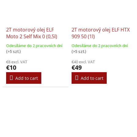
2T motorový olej ELF
2T motorový olej ELF HTX
Moto 2 Self Mix 0 (0,5l)
909 50 (1l)
Odesíláme do 2 pracovních dní
Odesíláme do 2 pracovních dní
(>5 szt.)
(>5 szt.)
€8 excl. VAT
€40 excl. VAT
€10
€49
Add to cart
Add to cart