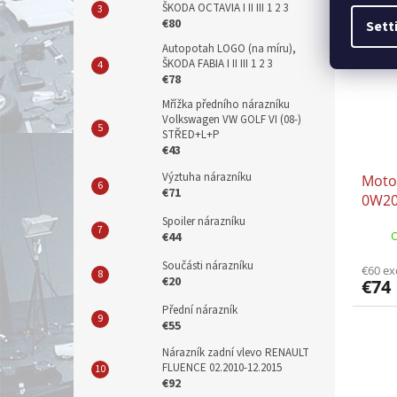
ŠKODA OCTAVIA I II III 1 2 3
€80
Sett
Autopotah LOGO (na míru),
ŠKODA FABIA I II III 1 2 3
€78
Mřížka předního nárazníku
Volkswagen VW GOLF VI (08-)
STŘED+L+P
€43
Výztuha nárazníku
Moto
€71
0W20
VW 5
Spoiler nárazníku
O
€44
Součásti nárazníku
€60 ex
€20
€74
Přední nárazník
€55
Nárazník zadní vlevo RENAULT
FLUENCE 02.2010-12.2015
€92