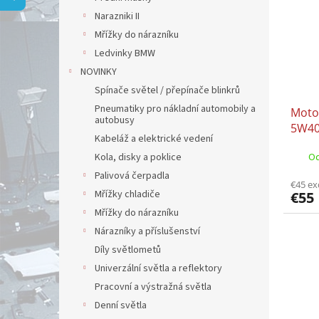
t
s
Narazniki II
o
o
f
Mřížky do nárazníku
r
p
t
Ledvinky BMW
r
i
NOVINKY
o
n
Spínače světel / přepínače blinkrů
d
g
Pneumatiky pro nákladní automobily a
Moto
u
autobusy
5W40 
c
Kabeláž a elektrické vedení
9.55
t
Od
Kola, disky a poklice
229.
s
RENA
Palivová čerpadla
€45 ex
0710
Mřížky chladiče
€55
Mřížky do nárazníku
Nárazníky a příslušenství
Díly světlometů
Univerzální světla a reflektory
Pracovní a výstražná světla
Denní světla