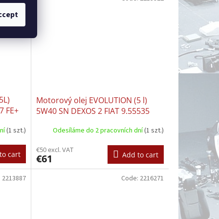
ccept
5L)
Motorový olej EVOLUTION (5 l)
7 FE+
5W40 SN DEXOS 2 FIAT 9.55535
ER
GH2 FIAT 9.55535 S2 MB 229.51
dní
(1 szt.)
Odesíláme do 2 pracovních dní
(1 szt.)
OPEL OV0401547-D40 PORSCHE
A40 VW 502.00 VW 505.01
€50 excl. VAT
to cart
Add to cart
€61
:
2213887
Code:
2216271