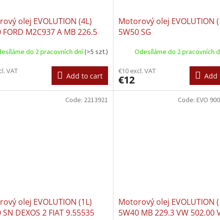
rový olej EVOLUTION (4L)
Motorový olej EVOLUTION (
 FORD M2C937 A MB 226.5
5W50 SG
29.5 RENAULT RN 0700
esíláme do 2 pracovních dní
(>5 szt.)
Odesíláme do 2 pracovních 
ULT RN 0710 VW 502.00 VW
00
cl. VAT
€10 excl. VAT
Add to cart
Add 
€12
Code:
2213921
Code:
EVO 900
rový olej EVOLUTION (1L)
Motorový olej EVOLUTION (
 SN DEXOS 2 FIAT 9.55535
5W40 MB 229.3 VW 502.00