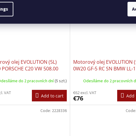
ings
A
rový olej EVOLUTION (5L)
Motorový olej EVOLUTION (
 PORSCHE C20 VW 508.00
0W20 GF-5 RC SN BMW LL-1
09.00
JAGUAR 51.5122 LAND ROV
desíláme do 2 pracovních dní
(5 szt.)
Odesíláme do 2 pracovních 
51.5122
cl. VAT
€62 excl. VAT
Add to cart
Add 
€76
Code:
2228336
Code