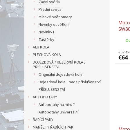
Zadní světla
Přední světla
Mlhové světlomety
Moto
Novinky osvětlení
5W30
Novinky I
9.55
Zástěrky
Od
OPEL
ALU KOLA
€52 ex
PLECHOVÁ KOLA
€64
DOJEZDOVÁ / REZERVNÍ KOLA /
PŘÍSLUŠENSTVÍ
Originální dojezdová kola
Dojezdová kola + sada příslušenství
PŘÍSLUŠENSTVÍ
AUTOPOTAHY
Autopotahy na míru ?
Autopotahy univerzální
ŘADÍCÍ PÁKY
MANŽETY ŘADÍCÍCH PÁK
Moto