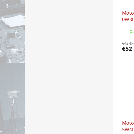
Moto
0W30
MB 2
Od
RENA
505.
€42 ex
€52
Moto
5W40