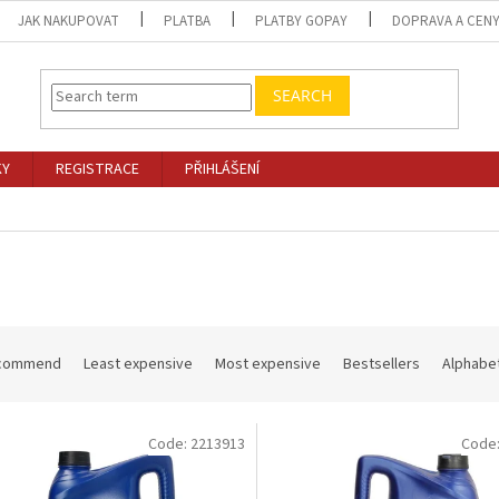
JAK NAKUPOVAT
PLATBA
PLATBY GOPAY
DOPRAVA A CEN
SEARCH
KY
REGISTRACE
PŘIHLÁŠENÍ
commend
Least expensive
Most expensive
Bestsellers
Alphabet
Code:
2213913
Code