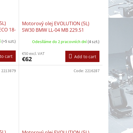
5L)
Motorový olej EVOLUTION (5L)
ECO 18-
5W30 BMW LL-04 MB 229.51
 MB
PORSCHE C30 VW 504.00 VW
í
(>5 szt.)
Odesíláme do 2 pracovních dní
(4 szt.)
2290
507.00
T RN
€50 excl. VAT
to cart
Add to cart
€62
:
2213879
Code:
2216287
5L)
Motorový olej EVOLUTION (5L)