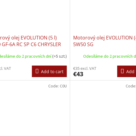
ový olej EVOLUTION (5 l)
Motorový olej EVOLUTION (
 GF-6A RC SP C6 CHRYSLER
5W50 SG
2145 FIAT 9.55535 GSX FORD
esíláme do 2 pracovních dní
(>5 szt.)
Odesíláme do 2 pracovních 
47 B1 FORD M2C962 A1
AR 03.5006 LAND ROVER
cl. VAT
€35 excl. VAT
006 MB 229.72 OPEL OV040
Add to cart
Add 
€43
Code:
C0U
Code