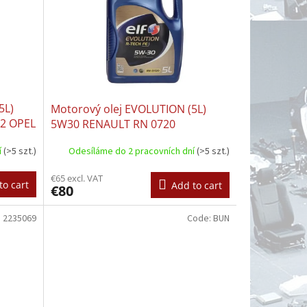
5L)
Motorový olej EVOLUTION (5L)
52 OPEL
5W30 RENAULT RN 0720
 VW
í
(>5 szt.)
Odesíláme do 2 pracovních dní
(>5 szt.)
€65 excl. VAT
to cart
Add to cart
€80
:
2235069
Code:
BUN