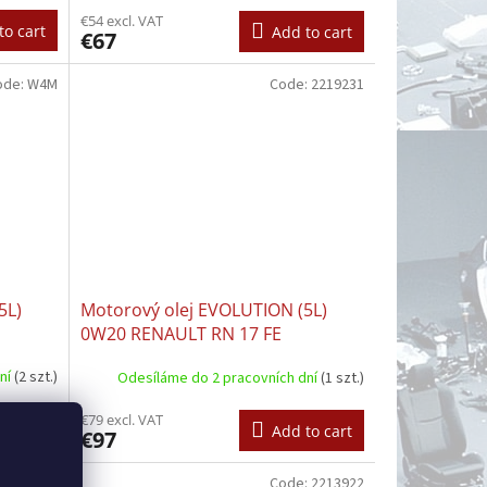
€54 excl. VAT
to cart
Add to cart
€67
ode:
W4M
Code:
2219231
5L)
Motorový olej EVOLUTION (5L)
0W20 RENAULT RN 17 FE
dní
(2 szt.)
Odesíláme do 2 pracovních dní
(1 szt.)
€79 excl. VAT
to cart
Add to cart
€97
:
2214238
Code:
2213922