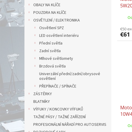
OBALY NA KLÍČE
5W20
03.5
POUZDRA NA KLÍČE
Od
OSVĚTLENÍ / ELEKTRONIKA
Osvětlení SPZ
€50 ex
€61
LED osvětlení interiéru
Přední světla
Zadní světla
Mlhové světlomety
Brzdová světla
Univerzální přední/zadní/obrysové
osvětlení
PŘEPÍNAČE / SPÍNAČE
ZÁSTĚRKY
BLATNÍKY
Moto
VÝFUKY / KONCOVKY VÝFUKŮ
10W4
TAŽNÉ PÁSY / TAŽNÉ ZAŘÍZENÍ
PSA 
PROFESIONÁLNÍ NÁŘADÍ PRO AUTOSERVIS
Od
RENA