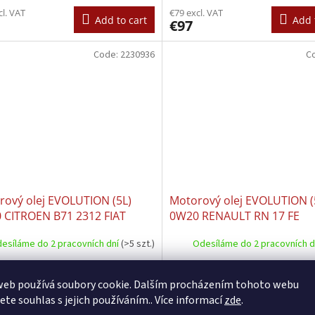
 VW 501.01 VW 505.00
cl. VAT
€79 excl. VAT
Add to cart
Add 
€97
Code:
2230936
C
rový olej EVOLUTION (5L)
Motorový olej EVOLUTION (
 CITROEN B71 2312 FIAT
0W20 RENAULT RN 17 FE
35 DS1 FIAT 9.55535 GS1
esíláme do 2 pracovních dní
(>5 szt.)
Odesíláme do 2 pracovních 
EOT B71 2312 TOYOTA
cl. VAT
€69 excl. VAT
Add to cart
Add 
€85
web používá soubory cookie. Dalším procházením tohoto webu
jete souhlas s jejich používáním.. Více informací
zde
.
Code:
FMI
Code