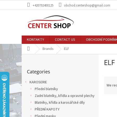
Skip
+420792400125
obchod.centershop@gmail.com
to
content
KONTAKTY
CONTACT US
OBCHODNÍ PODMÍN
Home
Brands
ELF
S
ELF
i
Skip
d
Categories
categories
e
P
b
KAROSERIE
r
a
We re
Přední blatníky
o
r
d
Zadní blatníky, křídla a opravné plechy
L
u
Blatníky, křídla a karosářské díly
i
c
PŘEDNÍ KAPOTY
s
t
Přední masky