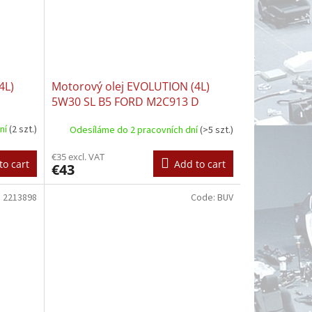
4L)
Motorový olej EVOLUTION (4L)
5W30 SL B5 FORD M2C913 D
JAGUAR 03.5003 LAND ROVER
dní
(2 szt.)
Odesíláme do 2 pracovních dní
(>5 szt.)
03.5003 RENAULT RN 0700
€35 excl. VAT
to cart
Add to cart
€43
:
2213898
Code:
BUV