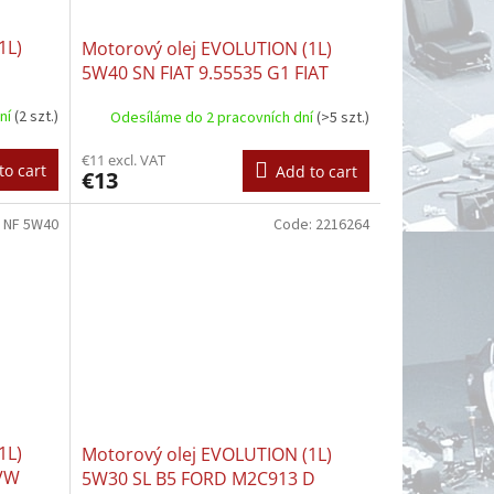
1L)
Motorový olej EVOLUTION (1L)
5W40 SN FIAT 9.55535 G1 FIAT
9.55535 M2 FIAT 9.55535 N1 MB
dní
(2 szt.)
Odesíláme do 2 pracovních dní
(>5 szt.)
229.5 PORSCHE A40 PSA B71 2296
RENAULT RN 0700 RENAULT RN
€11 excl. VAT
0710 VW 502.00 VW 505.00
to cart
Add to cart
€13
 NF 5W40
Code:
2216264
1L)
Motorový olej EVOLUTION (1L)
 VW
5W30 SL B5 FORD M2C913 D