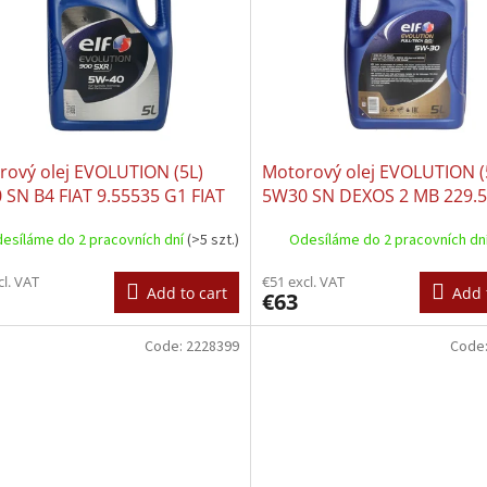
rový olej EVOLUTION (5L)
Motorový olej EVOLUTION (
SN B4 FIAT 9.55535 G1 FIAT
5W30 SN DEXOS 2 MB 229.
535 M2 FIAT 9.55535 N1 MB
OV0401547-D30 VW 502.00
esíláme do 2 pracovních dní
(>5 szt.)
Odesíláme do 2 pracovních dn
5 PORSCHE A40 PSA B71 2296
505.01
ULT RN 0700 RENAULT RN
cl. VAT
€51 excl. VAT
 VW 502.00 VW 505
Add to cart
Add 
€63
Code:
2228399
Code