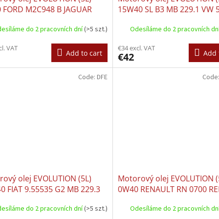
 FORD M2C948 B JAGUAR
15W40 SL B3 MB 229.1 VW 
004 LAND ROVER 03.5004
VW 505.00
esíláme do 2 pracovních dní
(>5 szt.)
Odesíláme do 2 pracovních dn
cl. VAT
€34 excl. VAT
Add to cart
Add 
€42
Code:
DFE
Code
rový olej EVOLUTION (5L)
Motorový olej EVOLUTION (
0 FIAT 9.55535 G2 MB 229.3
0W40 RENAULT RN 0700 R
B71 2294 PSA B71 2300
RN 0710 RENAULT RN 17 R
esíláme do 2 pracovních dní
(>5 szt.)
Odesíláme do 2 pracovních dn
ULT RN 0700 RENAULT RN