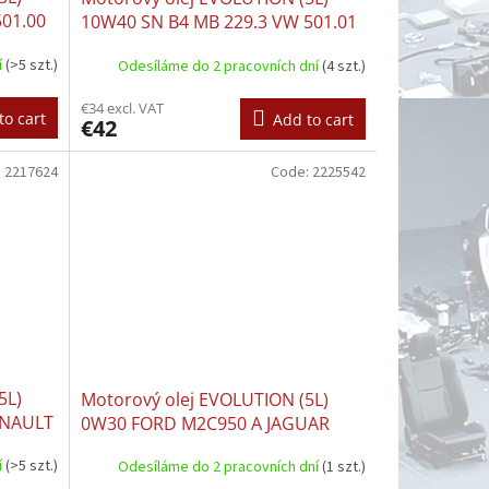
501.00
10W40 SN B4 MB 229.3 VW 501.01
VW 505.00
í
(>5 szt.)
Odesíláme do 2 pracovních dní
(4 szt.)
€34 excl. VAT
to cart
Add to cart
€42
:
2217624
Code:
2225542
5L)
Motorový olej EVOLUTION (5L)
ENAULT
0W30 FORD M2C950 A JAGUAR
SA
03.5007 LAND ROVER 03.5007
í
(>5 szt.)
Odesíláme do 2 pracovních dní
(1 szt.)