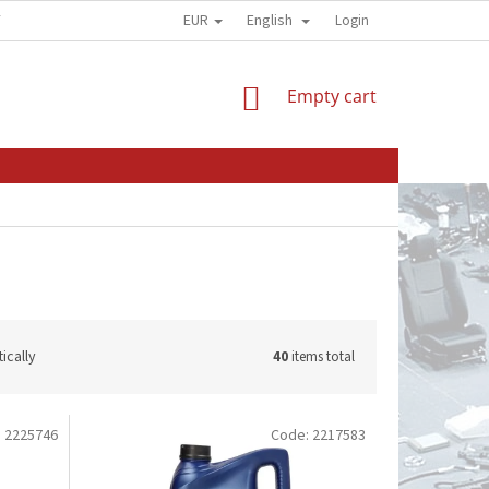
EUR
English
Y
OBCHODNÍ PODMÍNKY
GDPR - OCHRANA OSOBNÍCH ÚDAJŮ
Login
SHOPPING
Empty cart
CART
ically
40
items total
:
2225746
Code:
2217583