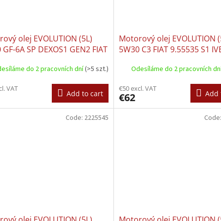
rový olej EVOLUTION (5L)
Motorový olej EVOLUTION (
 GF-6A SP DEXOS1 GEN2 FIAT
5W30 C3 FIAT 9.55535 S1 IV
535 CR1 FORD M2C961 A1
1811 MB 226.52 MB 229.31
esíláme do 2 pracovních dní
(>5 szt.)
Odesíláme do 2 pracovních dn
 OV0401547-G30
229.51 MB 229.52 PSA B71 
RENAULT RN 0700 RENAUL
cl. VAT
€50 excl. VAT
0710 RENAULT RN 17 TOYO
Add to cart
Add 
€62
Code:
2225545
Code
rový olej EVOLUTION (5L)
Motorový olej EVOLUTION (