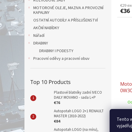
ROZVODOVÉ SADY
0710
€29 ex
MOTOROVÉ OLEJE, MAZIVA A PROVOZNÍ
€36
KAPALINY
OSTATNÍ AUTODÍLY A PŘÍSLUŠENSTVÍ
AKČNÍ NABÍDKY
Nářadí
DRABINY
DRABINY I PODESTY
Pracovní oděvy a pracovní obuv
Top 10 Products
Moto
0W30
Plastové blatníky zadní IVECO
9.555
DAILY MOVANO - sada L+P
Od
€76
PEUG
Autopotah LOGO 2+1 RENAULT
€59 ex
MASTER (2010-2022)
€72
Tento 
€84
vyjadřu
Autopotah LOGO (na míru),