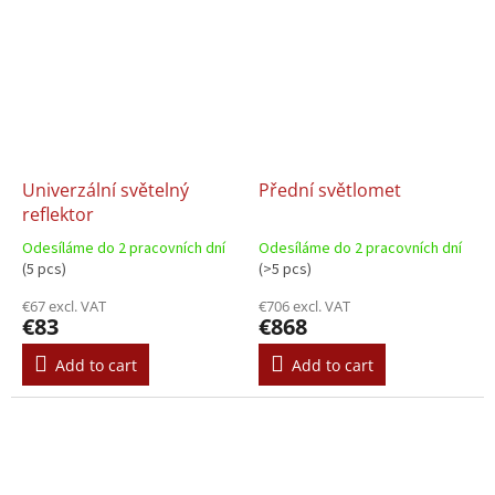
Univerzální světelný
Přední světlomet
reflektor
Odesíláme do 2 pracovních dní
Odesíláme do 2 pracovních dní
(5 pcs)
(>5 pcs)
€67 excl. VAT
€706 excl. VAT
€83
€868
Add to cart
Add to cart