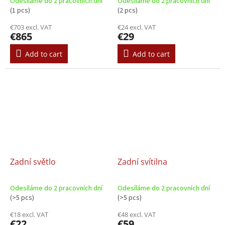
Odesíláme do 2 pracovních dní
Odesíláme do 2 pracovních dní
(1 pcs)
(2 pcs)
€703 excl. VAT
€24 excl. VAT
€865
€29
Add to cart
Add to cart
Zadní světlo
Zadní svítilna
Odesíláme do 2 pracovních dní
Odesíláme do 2 pracovních dní
(>5 pcs)
(>5 pcs)
€18 excl. VAT
€48 excl. VAT
€22
€59