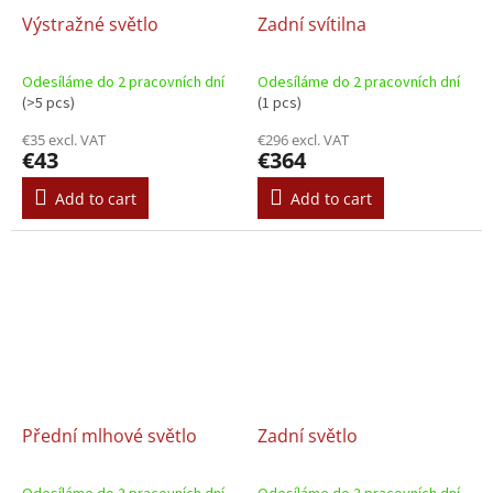
Výstražné světlo
Zadní svítilna
Odesíláme do 2 pracovních dní
Odesíláme do 2 pracovních dní
(>5 pcs)
(1 pcs)
€35 excl. VAT
€296 excl. VAT
€43
€364
Add to cart
Add to cart
Přední mlhové světlo
Zadní světlo