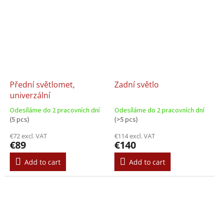
Přední světlomet,
Zadní světlo
univerzální
Odesíláme do 2 pracovních dní
Odesíláme do 2 pracovních dní
(5 pcs)
(>5 pcs)
€72 excl. VAT
€114 excl. VAT
€89
€140
Add to cart
Add to cart