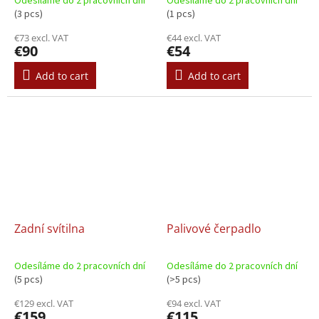
Odesíláme do 2 pracovních dní
Odesíláme do 2 pracovních dní
(3 pcs)
(1 pcs)
€73 excl. VAT
€44 excl. VAT
€90
€54
Add to cart
Add to cart
Zadní svítilna
Palivové čerpadlo
Odesíláme do 2 pracovních dní
Odesíláme do 2 pracovních dní
(5 pcs)
(>5 pcs)
€129 excl. VAT
€94 excl. VAT
€159
€115