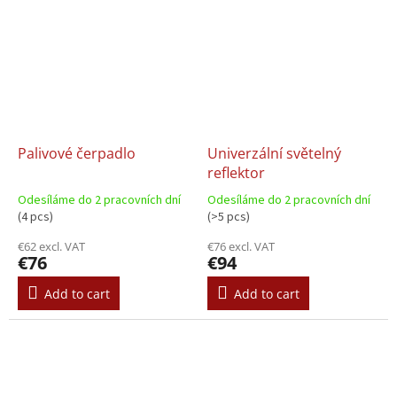
Palivové čerpadlo
Univerzální světelný
reflektor
Odesíláme do 2 pracovních dní
Odesíláme do 2 pracovních dní
(4 pcs)
(>5 pcs)
€62 excl. VAT
€76 excl. VAT
€76
€94
Add to cart
Add to cart