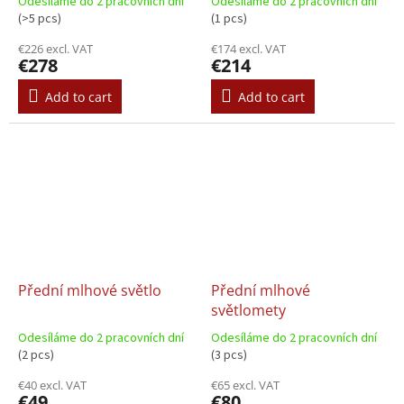
Odesíláme do 2 pracovních dní
Odesíláme do 2 pracovních dní
(>5 pcs)
(1 pcs)
€226 excl. VAT
€174 excl. VAT
€278
€214
Add to cart
Add to cart
Přední mlhové světlo
Přední mlhové
světlomety
Odesíláme do 2 pracovních dní
Odesíláme do 2 pracovních dní
(2 pcs)
(3 pcs)
€40 excl. VAT
€65 excl. VAT
€49
€80