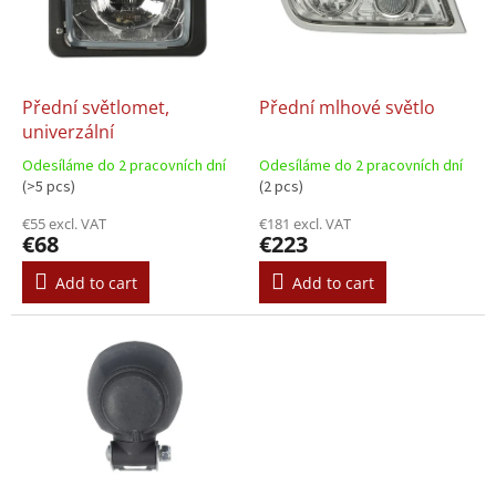
o
t
f
i
p
n
r
g
o
Přední světlomet,
Přední mlhové světlo
d
univerzální
u
Odesíláme do 2 pracovních dní
Odesíláme do 2 pracovních dní
c
(>5 pcs)
(2 pcs)
t
€55 excl. VAT
€181 excl. VAT
s
€68
€223
Add to cart
Add to cart