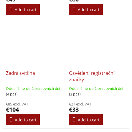
Add to cart
Add to cart
Zadní svítilna
Osvětlení registrační
značky
Odesíláme do 2 pracovních dní
Odesíláme do 2 pracovních dní
(4 pcs)
(2 pcs)
€85 excl. VAT
€27 excl. VAT
€104
€33
Add to cart
Add to cart