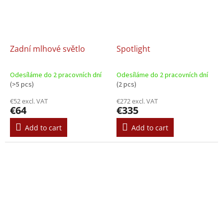
Zadní mlhové světlo
Spotlight
Odesíláme do 2 pracovních dní
Odesíláme do 2 pracovních dní
(>5 pcs)
(2 pcs)
€52 excl. VAT
€272 excl. VAT
€64
€335
Add to cart
Add to cart