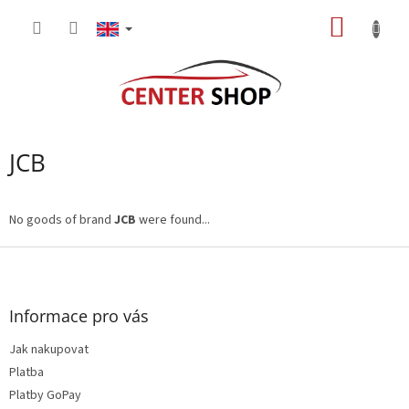
Skip
SHOPP
to
content
CART
JCB
No goods of brand
JCB
were found...
F
o
o
t
Informace pro vás
e
Jak nakupovat
r
Platba
Platby GoPay