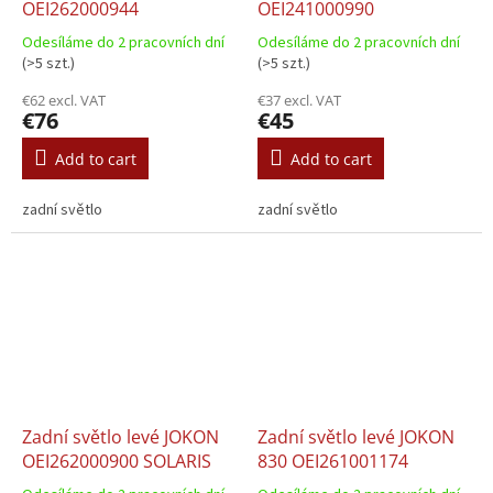
OEI262000944
OEI241000990
Odesíláme do 2 pracovních dní
Odesíláme do 2 pracovních dní
(>5 szt.)
(>5 szt.)
€62 excl. VAT
€37 excl. VAT
€76
€45
Add to cart
Add to cart
zadní světlo
zadní světlo
Zadní světlo levé JOKON
Zadní světlo levé JOKON
OEI262000900 SOLARIS
830 OEI261001174