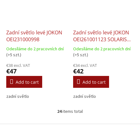
Zadní světlo levé JOKON
Zadní světlo levé JOKON
OEI231000998
OEI261001123 SOLARIS
URBINO II 18 10.2006-
Odesíláme do 2 pracovních dní
Odesíláme do 2 pracovních dní
12.2018
(>5 szt.)
(>5 szt.)
€38 excl. VAT
€34 excl. VAT
€47
€42
Add to cart
Add to cart
zadní světlo
zadní světlo
24
items total
L
i
s
F
t
o
i