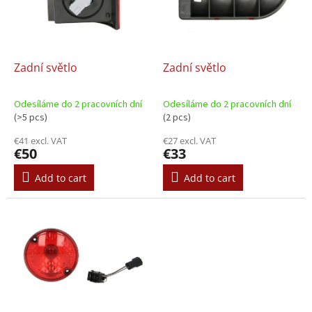
o
t
f
i
p
n
r
g
o
Zadní světlo
Zadní světlo
d
u
Odesíláme do 2 pracovních dní
Odesíláme do 2 pracovních dní
c
(>5 pcs)
(2 pcs)
t
€41 excl. VAT
€27 excl. VAT
s
€50
€33
Add to cart
Add to cart