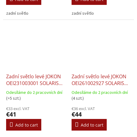
zadní světlo
zadní světlo
Zadní světlo levé JOKON
Zadní světlo levé JOKON
OEI231003001 SOLARIS
OEI261002927 SOLARIS
URBINO II
URBINO II 18 10.2006-
Odesíláme do 2 pracovních dní
Odesíláme do 2 pracovních dní
12.2018
(>5 szt.)
(4 szt.)
€33 excl. VAT
€36 excl. VAT
€41
€44
Add to cart
Add to cart