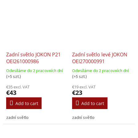
Zadní světlo JOKON P21
Zadní světlo levé JOKON
OEI261000986
OEI270000991
Odesíláme do 2 pracovních dní
Odesíláme do 2 pracovních dní
(>5 szt.)
(>5 szt.)
€35 excl. VAT
€19 excl. VAT
€43
€23
Add to cart
Add to cart
zadní světlo
zadní světlo