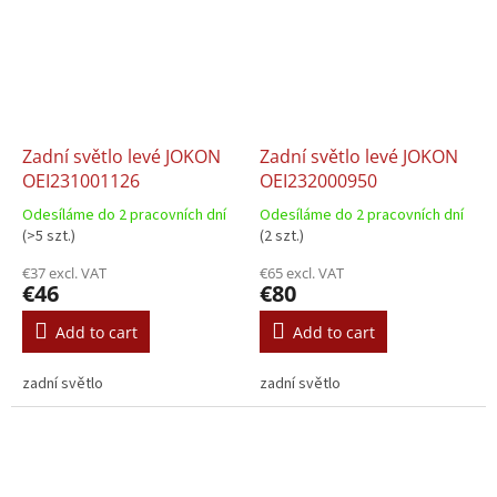
Zadní světlo levé JOKON
Zadní světlo levé JOKON
OEI231001126
OEI232000950
Odesíláme do 2 pracovních dní
Odesíláme do 2 pracovních dní
(>5 szt.)
(2 szt.)
€37 excl. VAT
€65 excl. VAT
€46
€80
Add to cart
Add to cart
zadní světlo
zadní světlo