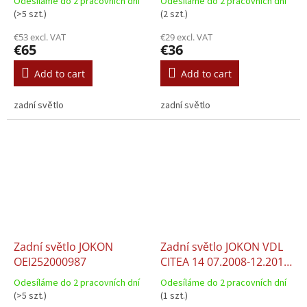
Odesíláme do 2 pracovních dní
Odesíláme do 2 pracovních dní
(>5 szt.)
(2 szt.)
€53 excl. VAT
€29 excl. VAT
€65
€36
Add to cart
Add to cart
zadní světlo
zadní světlo
Zadní světlo JOKON
Zadní světlo JOKON VDL
OEI252000987
CITEA 14 07.2008-12.2014
10.0033.500
Odesíláme do 2 pracovních dní
Odesíláme do 2 pracovních dní
(>5 szt.)
(1 szt.)