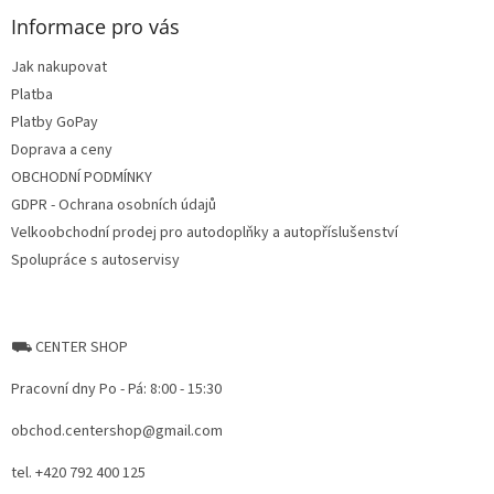
o
n
t
Informace pro vás
g
e
c
Jak nakupovat
r
o
Platba
n
t
Platby GoPay
r
Doprava a ceny
o
OBCHODNÍ PODMÍNKY
l
s
GDPR - Ochrana osobních údajů
Velkoobchodní prodej pro autodoplňky a autopříslušenství
Spolupráce s autoservisy
⛟ CENTER SHOP
Pracovní dny Po - Pá: 8:00 - 15:30
obchod.centershop@gmail.com
tel. +420 792 400 125