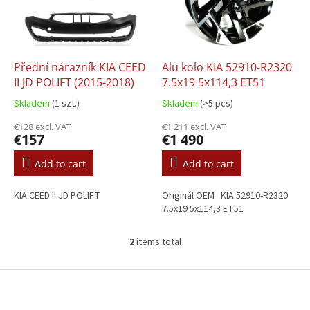
o
t
f
i
p
n
r
g
o
Přední nárazník KIA CEED
Alu kolo KIA 52910-R2320
d
II JD POLIFT (2015-2018)
7.5x19 5x114,3 ET51
u
Skladem
(1 szt.)
Skladem
(>5 pcs)
c
t
€128 excl. VAT
€1 211 excl. VAT
€157
€1 490
s
Add to cart
Add to cart
KIA CEED II JD POLIFT
Originál OEM KIA 52910-R2320
7.5x19 5x114,3 ET51
2
items total
L
i
s
F
t
o
i
o