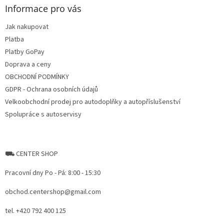
n
t
Informace pro vás
g
e
c
Jak nakupovat
r
o
Platba
n
t
Platby GoPay
r
Doprava a ceny
o
OBCHODNÍ PODMÍNKY
l
s
GDPR - Ochrana osobních údajů
Velkoobchodní prodej pro autodoplňky a autopříslušenství
Spolupráce s autoservisy
⛟ CENTER SHOP
Pracovní dny Po - Pá: 8:00 - 15:30
obchod.centershop@gmail.com
tel. +420 792 400 125