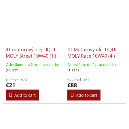
4T motorový olej LIQUI
4T Motorový olej LIQUI
MOLY Street 10W40 (1l)
MOLY Race 10W40 (4l)
Odesíláme do 2 pracovních dní
Odesíláme do 2 pracovních dní
(>5 szt.)
(1 szt.)
€17 excl. VAT
€72 excl. VAT
€21
€88
Add to cart
Add to cart