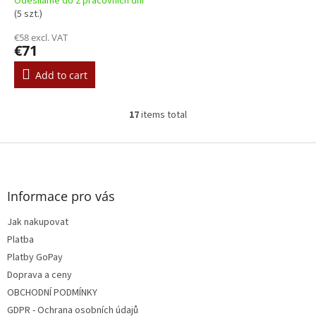
Odesíláme do 2 pracovních dní
(5 szt.)
€58 excl. VAT
€71
Add to cart
17
items total
L
i
s
F
t
o
i
o
n
t
Informace pro vás
g
e
c
Jak nakupovat
r
o
Platba
n
t
Platby GoPay
r
Doprava a ceny
o
OBCHODNÍ PODMÍNKY
l
s
GDPR - Ochrana osobních údajů