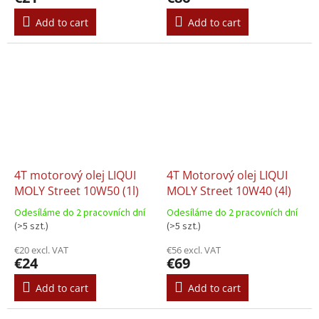
Add to cart
Add to cart
4T motorový olej LIQUI
4T Motorový olej LIQUI
MOLY Street 10W50 (1l)
MOLY Street 10W40 (4l)
Odesíláme do 2 pracovních dní
Odesíláme do 2 pracovních dní
(>5 szt.)
(>5 szt.)
€20 excl. VAT
€56 excl. VAT
€24
€69
Add to cart
Add to cart