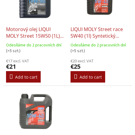
o
t
f
i
p
n
r
g
o
Motorový olej LIQUI
LIQUI MOLY Street race
d
MOLY Street 15W50 (1L)
5W40 (1l) Syntetický
u
4T
motorový olej 4T
Odesíláme do 2 pracovních dní
Odesíláme do 2 pracovních dní
c
(>5 szt.)
(>5 szt.)
t
€17 excl. VAT
€20 excl. VAT
s
€21
€25
Add to cart
Add to cart