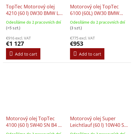
TopTec Motorový olej
Motorový olej TopTec
4210 (60 l) 0W30 BMW LL-
6100 (60L) 0W30 BMW
04 MB 229.51 MB 229.52
8321 2365 935 BMW LL-12
Odesíláme do 2 pracovních dní
Odesíláme do 2 pracovních dní
PORSCHE C30 VW 504.00
FE DTFR 15D100 MB
(>5 szt.)
(3 szt.)
VW 507.00
227.61 MB 229.61
€916 excl. VAT
€775 excl. VAT
€1 127
€953
Add to cart
Add to cart
Motorový olej TopTec
Motorový olej Super
4100 (60 l) 5W40 SN B4 C3
Leichtlauf (60 l) 10W40 SL
BMW LL-04 FIAT 9.55535
B4 MB 229.1 VW 500.00