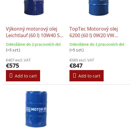
o
t
f
i
p
n
r
g
o
Výkonný motorový olej
TopTec Motorový olej
d
Leichtlauf (60 l) 10W40 SL
6200 (60 l) 0W20 VW
u
B3 MB 229.1
508.00 VW 509.00
Odesíláme do 2 pracovních dní
Odesíláme do 2 pracovních dní
c
(>5 szt.)
(>5 szt.)
t
€467 excl. VAT
€689 excl. VAT
s
€575
€847
Add to cart
Add to cart