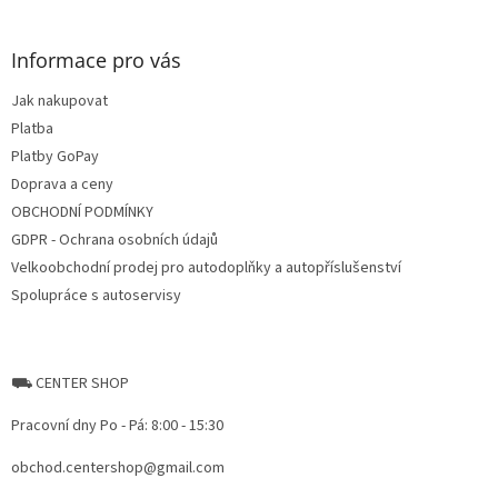
t
o
i
o
n
t
Informace pro vás
g
e
c
Jak nakupovat
r
o
Platba
n
t
Platby GoPay
r
Doprava a ceny
o
OBCHODNÍ PODMÍNKY
l
s
GDPR - Ochrana osobních údajů
Velkoobchodní prodej pro autodoplňky a autopříslušenství
Spolupráce s autoservisy
⛟ CENTER SHOP
Pracovní dny Po - Pá: 8:00 - 15:30
obchod.centershop@gmail.com