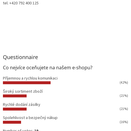
tel. +420 792 400 125
Questionnaire
Co nejvíce oceňujete na našem e-shopu?
Příjemnou a rychlou komunikaci
(42%)
Široký sortiment zboží
(21%)
Rychlé dodání zásilky
(21%)
Spolehlivost a bezpečný nákup
(16%)
Number of votes:
19