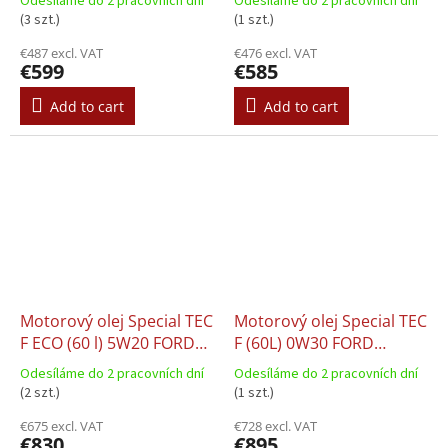
Odesíláme do 2 pracovních dní
Odesíláme do 2 pracovních dní
H2 FIAT 9.55535 M2 FIAT
VW 501.01 VW 505.00
(3 szt.)
(1 szt.)
9.55535 S2 FORD M2C917
€487 excl. VAT
€476 excl. VAT
A MB 229.31 PORSCHE
€599
€585
A40 RENAULT RN 0700
RENAULT RN 071
Add to cart
Add to cart
Motorový olej Special TEC
Motorový olej Special TEC
F ECO (60 l) 5W20 FORD
F (60L) 0W30 FORD
M2C948 B JAGUAR
M2C950 A JAGUAR
Odesíláme do 2 pracovních dní
Odesíláme do 2 pracovních dní
03.5004 LAND ROVER
03.5007 LAND ROVER
(2 szt.)
(1 szt.)
03.5004
03.5007
€675 excl. VAT
€728 excl. VAT
€830
€895