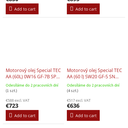
Add to cart
Add to cart
Motorový olej Special TEC
Motorový olej Special TEC
AA (60L) 0W16 GF-7B SP
AA (60 l) 5W20 GF-5 SN
HONDA LEXUS SUZUKI
CHRYSLER MS-6395 FORD
Odesíláme do 2 pracovních dní
Odesíláme do 2 pracovních dní
TOYOTA
M2C925 A FORD M2C930
(1 szt.)
(4 szt.)
A FORD M2C945 A
€588 excl. VAT
€517 excl. VAT
€723
€636
Add to cart
Add to cart