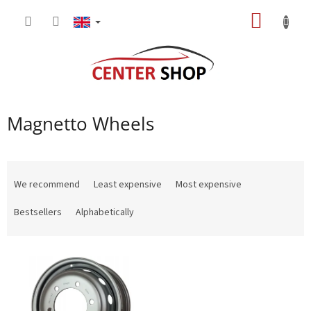
Skip
SHOPP
to
content
CART
Magnetto Wheels
P
r
We recommend
Least expensive
Most expensive
o
d
Bestsellers
Alphabetically
u
c
L
t
i
s
s
o
t
r