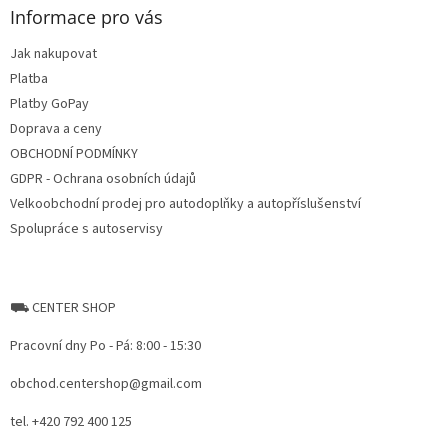
n
t
Informace pro vás
g
e
c
Jak nakupovat
r
o
Platba
n
t
Platby GoPay
r
Doprava a ceny
o
OBCHODNÍ PODMÍNKY
l
s
GDPR - Ochrana osobních údajů
Velkoobchodní prodej pro autodoplňky a autopříslušenství
Spolupráce s autoservisy
⛟ CENTER SHOP
Pracovní dny Po - Pá: 8:00 - 15:30
obchod.centershop@gmail.com
tel. +420 792 400 125