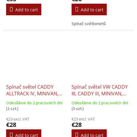
Add to cart
Add to cart
Spínač světlometů
Spínač světel CADDY
Spínač světel VW CADDY
ALLTRACK IV, MINIVAN,
III, CADDY III, MINIVAN,
CADDY III, CADDY IV, EOS
EOS, Volkswagen GOLF
Odesíláme do 2 pracovních dní
Odesíláme do 2 pracovních dní
06.2006+
PLUS V, Volkswagen GOLF
(2 szt.)
(3 szt.)
V, JETTA III, JETTA IV,
€23 excl. VAT
€23 excl. VAT
Volkswagen PASSAT B6,
€28
€28
TOURAN 10.2003–12.2017
Add to cart
Add to cart