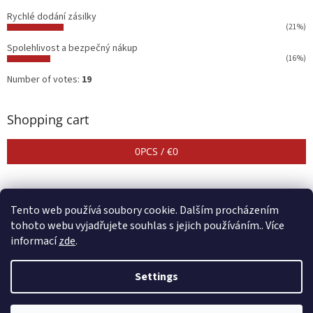
Rychlé dodání zásilky
(21%)
Spolehlivost a bezpečný nákup
(16%)
Number of votes:
19
Shopping cart
0
PCS /
€0
Tento web používá soubory cookie. Dalším procházením
tohoto webu vyjadřujete souhlas s jejich používáním.. Více
informací
zde
.
Created by Shoptet
Settings
Copyright 2026
CENTER SHOP
. All rights reserved.
Edit cookie