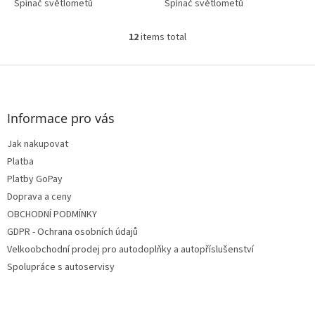
Spínač světlometů
Spínač světlometů
12
items total
L
i
s
F
t
o
i
o
n
t
Informace pro vás
g
e
c
Jak nakupovat
r
o
Platba
n
t
Platby GoPay
r
Doprava a ceny
o
OBCHODNÍ PODMÍNKY
l
s
GDPR - Ochrana osobních údajů
Velkoobchodní prodej pro autodoplňky a autopříslušenství
Spolupráce s autoservisy