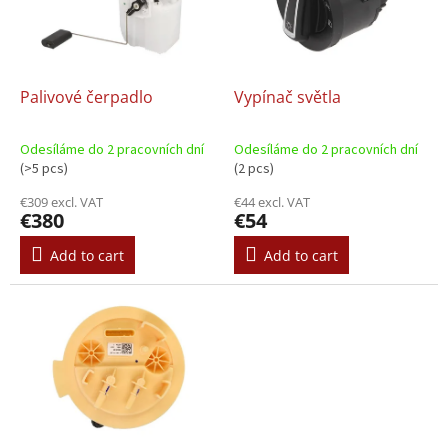
o
t
f
i
p
n
r
g
o
Palivové čerpadlo
Vypínač světla
d
u
Odesíláme do 2 pracovních dní
Odesíláme do 2 pracovních dní
c
(>5 pcs)
(2 pcs)
t
€309 excl. VAT
€44 excl. VAT
s
€380
€54
Add to cart
Add to cart