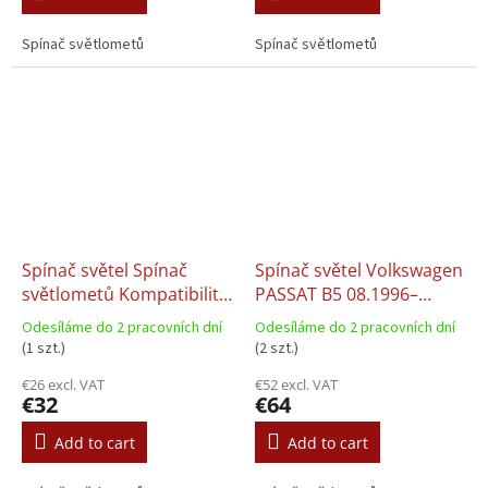
Spínač světlometů
Spínač světlometů
Spínač světel Spínač
Spínač světel Volkswagen
světlometů Kompatibilita:
PASSAT B5 08.1996–
Audi A4 B6, Audi A4 B7
12.2014
Odesíláme do 2 pracovních dní
Odesíláme do 2 pracovních dní
11.2000–06.2008
(1 szt.)
(2 szt.)
€26 excl. VAT
€52 excl. VAT
€32
€64
Add to cart
Add to cart