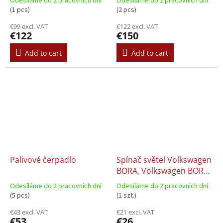
Odesíláme do 2 pracovních dní
Odesíláme do 2 pracovních dní
(1 pcs)
(2 pcs)
€99 excl. VAT
€122 excl. VAT
€122
€150
Add to cart
Add to cart
Palivové čerpadlo
Spínač světel Volkswagen
BORA, Volkswagen BORA
I, NEW BEETLE,
Odesíláme do 2 pracovních dní
Odesíláme do 2 pracovních dní
Volkswagen PASSAT B5.5
(5 pcs)
(1 szt.)
01.1998–12.2013
€43 excl. VAT
€21 excl. VAT
€53
€26