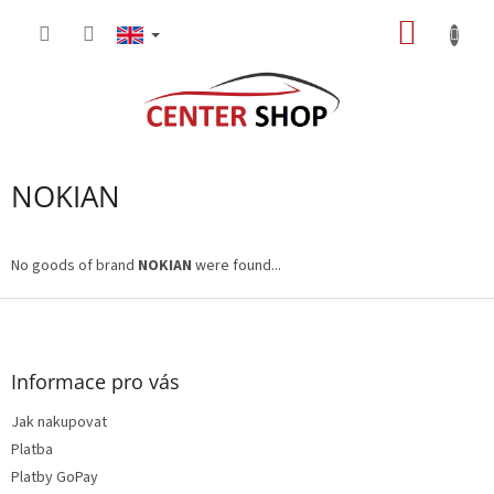
Skip
SHOPP
to
content
CART
NOKIAN
No goods of brand
NOKIAN
were found...
F
o
o
t
Informace pro vás
e
Jak nakupovat
r
Platba
Platby GoPay