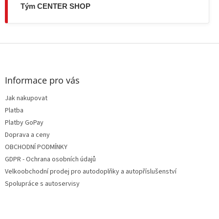
Tým CENTER SHOP
Z
á
p
a
Informace pro vás
t
Jak nakupovat
í
Platba
Platby GoPay
Doprava a ceny
OBCHODNÍ PODMÍNKY
GDPR - Ochrana osobních údajů
Velkoobchodní prodej pro autodoplňky a autopříslušenství
Spolupráce s autoservisy