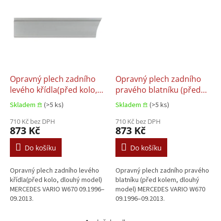
Opravný plech zadního
Opravný plech zadního
levého křídla(před kolo,
pravého blatníku (před
dlouhý model)
kolem, dlouhý model)
Skladem 𖠿
(>5 ks)
Skladem 𖠿
(>5 ks)
MERCEDES VARIO W670
MERCEDES VARIO W670
09.1996–09.2013
710 Kč bez DPH
09.1996–09.2013
710 Kč bez DPH
873 Kč
873 Kč
Do košíku
Do košíku
Opravný plech zadního levého
Opravný plech zadního pravého
křídla(před kolo, dlouhý model)
blatníku (před kolem, dlouhý
MERCEDES VARIO W670 09.1996–
model) MERCEDES VARIO W670
09.2013.
09.1996–09.2013.