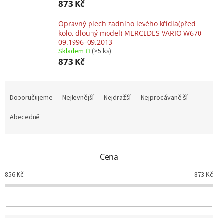
873 Kč
Opravný plech zadního levého křídla(před
kolo, dlouhý model) MERCEDES VARIO W670
09.1996–09.2013
Skladem 𖠿
(>5 ks)
873 Kč
Ř
a
Doporučujeme
Nejlevnější
Nejdražší
Nejprodávanější
z
e
Abecedně
n
í
p
Cena
r
o
856
Kč
873
Kč
d
u
k
t