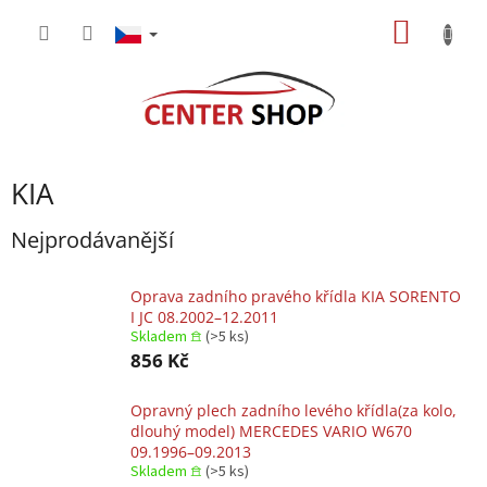
Přejít
NÁKUP
na
obsah
KOŠÍK
KIA
Nejprodávanější
Oprava zadního pravého křídla KIA SORENTO
I JC 08.2002–12.2011
Skladem 𖠿
(>5 ks)
856 Kč
Opravný plech zadního levého křídla(za kolo,
dlouhý model) MERCEDES VARIO W670
09.1996–09.2013
Skladem 𖠿
(>5 ks)