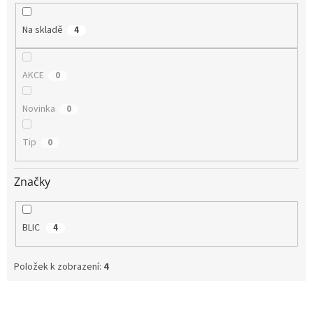
ů
Na skladě
4
AKCE
0
Novinka
0
Tip
0
Značky
BLIC
4
Položek k zobrazení:
4
V