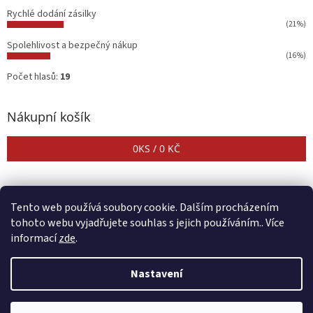
Rychlé dodání zásilky
(21%)
Spolehlivost a bezpečný nákup
(16%)
Počet hlasů:
19
Nákupní košík
0
KS /
0 KČ
Tento web používá soubory cookie. Dalším procházením
tohoto webu vyjadřujete souhlas s jejich používáním.. Více
informací
zde
.
Vytvořil Shoptet
Nastavení
Copyright 2026
CENTER SHOP
. Všechna práva vyhrazena.
Upravit