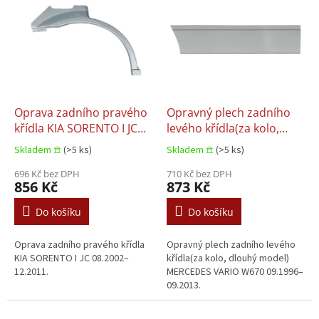
ý
p
i
s
p
r
o
d
Oprava zadního pravého
Opravný plech zadního
u
křídla KIA SORENTO I JC
levého křídla(za kolo,
k
08.2002–12.2011
dlouhý model)
Skladem 𖠿
(>5 ks)
Skladem 𖠿
(>5 ks)
t
MERCEDES VARIO W670
ů
696 Kč bez DPH
09.1996–09.2013
710 Kč bez DPH
856 Kč
873 Kč
Do košíku
Do košíku
Oprava zadního pravého křídla
Opravný plech zadního levého
KIA SORENTO I JC 08.2002–
křídla(za kolo, dlouhý model)
12.2011.
MERCEDES VARIO W670 09.1996–
09.2013.