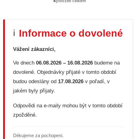
4
položek celkem
O
v
l
á
d
Informace o dovolené
ℹ️
a
c
í
Vážení zákazníci,
p
r
v
Ve dnech
06.08.2026 – 16.08.2026
budeme na
k
dovolené. Objednávky přijaté v tomto období
y
v
budou odeslány od
17.08.2026
v pořadí, v
ý
jakém byly přijaty.
p
i
s
Odpovědi na e-maily mohou být v tomto období
u
zpožděné.
Děkujeme za pochopení.