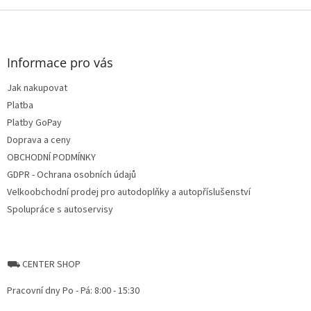
Z
á
p
a
Informace pro vás
t
Jak nakupovat
í
Platba
Platby GoPay
Doprava a ceny
OBCHODNÍ PODMÍNKY
GDPR - Ochrana osobních údajů
Velkoobchodní prodej pro autodoplňky a autopříslušenství
Spolupráce s autoservisy
⛟ CENTER SHOP
Pracovní dny Po - Pá: 8:00 - 15:30