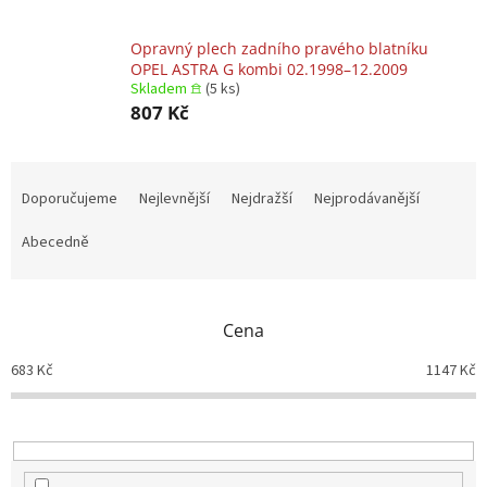
Opravný plech zadního pravého blatníku
OPEL ASTRA G kombi 02.1998–12.2009
Skladem 𖠿
(5 ks)
807 Kč
Ř
a
Doporučujeme
Nejlevnější
Nejdražší
Nejprodávanější
z
e
Abecedně
n
í
p
Cena
r
o
683
Kč
1147
Kč
d
u
k
t
ů