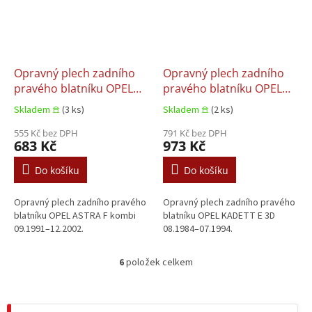
Opravný plech zadního
Opravný plech zadního
pravého blatníku OPEL
pravého blatníku OPEL
ASTRA F kombi 09.1991–
KADETT E 3D 08.1984–
Skladem 𖠿
(3 ks)
Skladem 𖠿
(2 ks)
12.2002
07.1994
555 Kč bez DPH
791 Kč bez DPH
683 Kč
973 Kč
Do košíku
Do košíku
Opravný plech zadního pravého
Opravný plech zadního pravého
blatníku OPEL ASTRA F kombi
blatníku OPEL KADETT E 3D
09.1991–12.2002.
08.1984–07.1994.
6
položek celkem
O
v
l
á