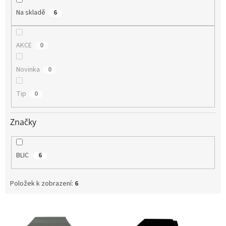
Na skladě
6
AKCE
0
Novinka
0
Tip
0
Značky
BLIC
6
Položek k zobrazení:
6
V
ý