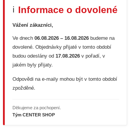
d
Informace o dovolené
ℹ️
a
c
í
Vážení zákazníci,
p
r
v
Ve dnech
06.08.2026 – 16.08.2026
budeme na
k
dovolené. Objednávky přijaté v tomto období
y
v
budou odeslány od
17.08.2026
v pořadí, v
ý
jakém byly přijaty.
p
i
s
Odpovědi na e-maily mohou být v tomto období
u
zpožděné.
Děkujeme za pochopení.
Tým CENTER SHOP