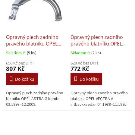
Opravný plech zadního
Opravný plech zadního
pravého blatníku OPEL
pravého blatníku OPEL
ASTRA G kombi 02.1998–
VECTRA A liftback/sedan
Skladem 𖠿
(5 ks)
Skladem 𖠿
(2 ks)
12.2009
04.1988–11.1995
656 Kč bez DPH
628 Kč bez DPH
807 Kč
772 Kč
Do košíku
Do košíku
Opravný plech zadního pravého
Opravný plech zadního pravého
blatníku OPEL ASTRA G kombi
blatníku OPEL VECTRA A
02.1998–12.2009.
liftback/sedan 04.1988–11.1995.