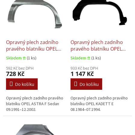
p
i
s
p
r
o
d
Opravný plech zadního
Opravný plech zadního
u
pravého blatníku OPEL
pravého blatníku OPEL
k
ASTRA F Sedan 09.1991–
KADETT E 08.1984–
Skladem 𖠿
(1 ks)
Skladem 𖠿
(1 ks)
t
12.2002
07.1994
ů
592 Kč bez DPH
933 Kč bez DPH
728 Kč
1 147 Kč
Do košíku
Do košíku
Opravný plech zadního pravého
Opravný plech zadního pravého
blatníku OPEL ASTRA F Sedan
blatníku OPEL KADETT E
09.1991–12.2002.
08.1984–07.1994.