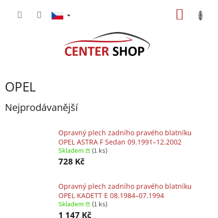
Přejít
NÁKUP
na
obsah
KOŠÍK
OPEL
Nejprodávanější
Opravný plech zadního pravého blatníku
OPEL ASTRA F Sedan 09.1991–12.2002
Skladem 𖠿
(1 ks)
728 Kč
Opravný plech zadního pravého blatníku
OPEL KADETT E 08.1984–07.1994
Skladem 𖠿
(1 ks)
1 147 Kč