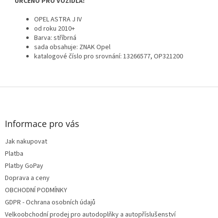
URČENO PRO VOZIDLA:
OPEL ASTRA J IV
od roku 2010+
Barva: stříbrná
sada obsahuje: ZNAK Opel
katalogové číslo pro srovnání: 13266577, OP321200
Z
á
p
a
Informace pro vás
t
Jak nakupovat
í
Platba
Platby GoPay
Doprava a ceny
OBCHODNÍ PODMÍNKY
GDPR - Ochrana osobních údajů
Velkoobchodní prodej pro autodoplňky a autopříslušenství