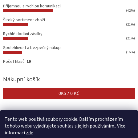
Příjemnou a rychlou komunikaci
(42%)
Široký sortiment zboží
(21%)
Rychlé dodání zásilky
(21%)
Spolehlivost a bezpečný nákup
(16%)
Počet hlasů:
19
Nákupní košík
0
KS /
0 KČ
Tento web používá soubory cookie. Dalším procházením
tohoto webu vyjadřujete souhlas s jejich používáním.. Více
informací
zde
.