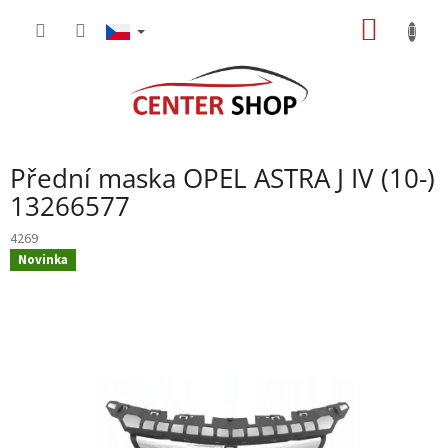
Přejít
NÁKUP
na
obsah
KOŠÍK
Přední maska OPEL ASTRA J IV (10-)
13266577
4269
Novinka