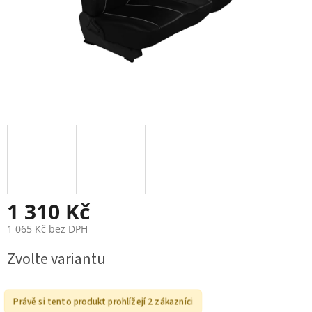
1 310 Kč
1 065 Kč bez DPH
Měrná
Zvolte variantu
cena:
Právě si tento produkt prohlížejí 2 zákazníci