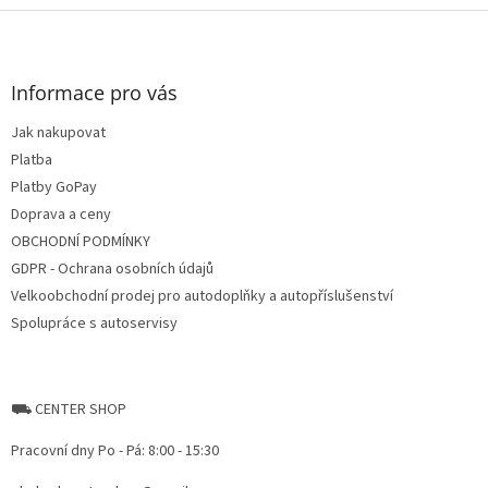
Z
á
p
a
Informace pro vás
t
Jak nakupovat
í
Platba
Platby GoPay
Doprava a ceny
OBCHODNÍ PODMÍNKY
GDPR - Ochrana osobních údajů
Velkoobchodní prodej pro autodoplňky a autopříslušenství
Spolupráce s autoservisy
⛟ CENTER SHOP
Pracovní dny Po - Pá: 8:00 - 15:30