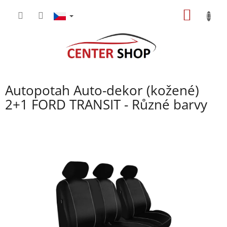
Přejít
NÁKUP
na
obsah
KOŠÍK
Autopotah Auto-dekor (kožené)
2+1 FORD TRANSIT - Různé barvy