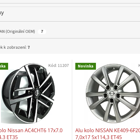
ky
AN (Originální OEM)
7
k k zobrazení:
7
Kód:
11207
nka
Novinka
olo Nissan AC4CHT6 17x7.0
Alu kolo NISSAN KE409-6F2
4.3 ET35
7,0x17 5x114,3 ET45