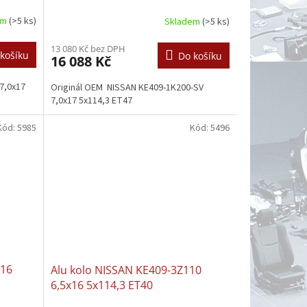
em
(>5 ks)
Skladem
(>5 ks)
13 080 Kč bez DPH
košíku
Do košíku
16 088 Kč
7,0x17
Originál OEM NISSAN KE409-1K200-SV
7,0x17 5x114,3 ET47
Kód:
5985
Kód:
5496
x16
Alu kolo NISSAN KE409-3Z110
6,5x16 5x114,3 ET40