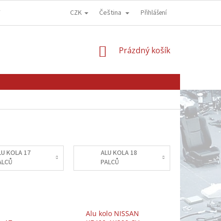
CZK
Čeština
Y
OBCHODNÍ PODMÍNKY
GDPR - OCHRANA OSOBNÍCH ÚDAJŮ
Přihlášení
NÁKUPNÍ
Prázdný košík
KOŠÍK
LU KOLA 17
ALU KOLA 18
ALCŮ
PALCŮ
N
Alu kolo NISSAN