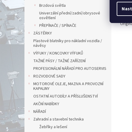
Brzdová světla
8 815 
Nast
10 8
Univerzální přední/zadní/obrysové
osvětlení
Origin
PŘEPÍNAČE / SPÍNAČE
ZÁSTĚRKY
Plastové blatníky pro nákladní vozidla /
návěsy
VÝFUKY / KONCOVKY VÝFUKŮ
TAŽNÉ PÁSY / TAŽNÉ ZAŘÍZENÍ
PROFESIONÁLNÍ NÁŘADÍ PRO AUTOSERVIS
ROZVODOVÉ SADY
MOTOROVÉ OLEJE, MAZIVA A PROVOZNÍ
KAPALINY
OSTATNÍ AUTODÍLY A PŘÍSLUŠENSTVÍ
AKČNÍ NABÍDKY
NÁŘADÍ
Zahradní a stavební technika
Žebříky a lešení