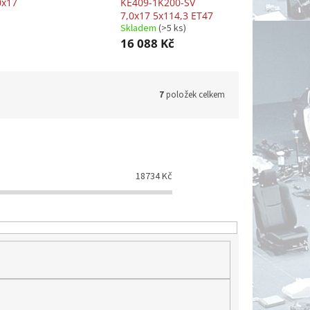
0x17
KE409-1K200-SV
7,0x17 5x114,3 ET47
Skladem
(>5 ks)
16 088 Kč
7
položek celkem
18734
Kč