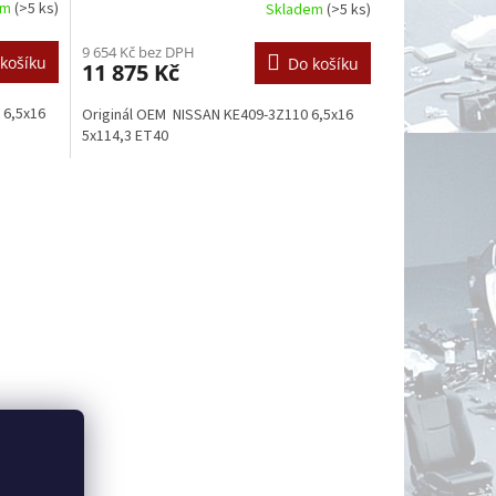
em
(>5 ks)
Skladem
(>5 ks)
9 654 Kč bez DPH
košíku
Do košíku
11 875 Kč
 6,5x16
Originál OEM NISSAN KE409-3Z110 6,5x16
5x114,3 ET40