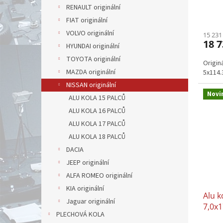
ů
RENAULT originální
FIAT originální
VOLVO originální
15 231
18 7
HYUNDAI originální
TOYOTA originální
Origin
MAZDA originální
5x114
NISSAN originální
Novi
ALU KOLA 15 PALCŮ
ALU KOLA 16 PALCŮ
ALU KOLA 17 PALCŮ
ALU KOLA 18 PALCŮ
DACIA
JEEP originální
ALFA ROMEO originální
KIA originální
Alu 
Jaguar originální
7,0x1
PLECHOVÁ KOLA