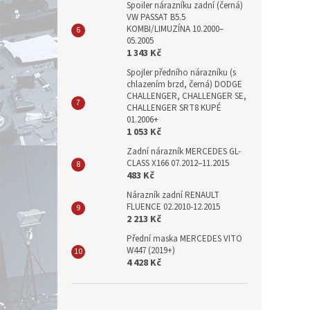
Spoiler nárazníku zadní (černá)
VW PASSAT B5.5
KOMBI/LIMUZÍNA 10.2000–
05.2005
1 343 Kč
Spojler předního nárazníku (s
chlazením brzd, černá) DODGE
CHALLENGER, CHALLENGER SE,
CHALLENGER SRT8 KUPÉ
01.2006+
1 053 Kč
Zadní nárazník MERCEDES GL-
CLASS X166 07.2012–11.2015
483 Kč
Nárazník zadní RENAULT
FLUENCE 02.2010-12.2015
2 213 Kč
Přední maska MERCEDES VITO
W447 (2019+)
4 428 Kč