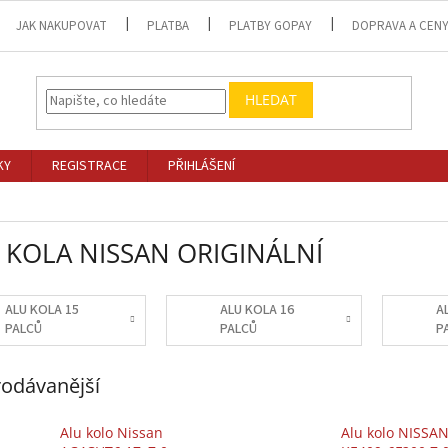
JAK NAKUPOVAT
PLATBA
PLATBY GOPAY
DOPRAVA A CEN
HLEDAT
KY
REGISTRACE
PŘIHLÁŠENÍ
 KOLA NISSAN ORIGINÁLNÍ
ALU KOLA 15
ALU KOLA 16
A
PALCŮ
PALCŮ
P
odávanější
Alu kolo Nissan
Alu kolo NISSA