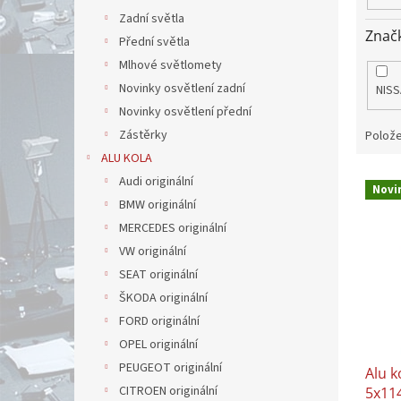
Zadní světla
Znač
Přední světla
Mlhové světlomety
Novinky osvětlení zadní
NISS
Novinky osvětlení přední
Zástěrky
Polože
ALU KOLA
V
Audi originální
Novi
ý
BMW originální
p
MERCEDES originální
i
VW originální
s
p
SEAT originální
r
ŠKODA originální
o
FORD originální
d
OPEL originální
u
PEUGEOT originální
Alu k
k
CITROEN originální
5x11
t