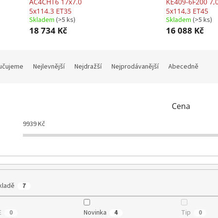
AC4CHT6 17x7.0
KE409-6F200 7,
5x114.3 ET35
5x114,3 ET45
Skladem
(>5 ks)
Skladem
(>5 ks)
18 734 Kč
16 088 Kč
učujeme
Nejlevnější
Nejdražší
Nejprodávanější
Abecedně
Cena
9939
Kč
kladě
7
E
Novinka
Tip
0
4
0