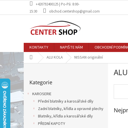
Přejít
+420792400125 | Po-Pá: 8:00-
na
15:30
obchod.centershop@gmail.com
obsah
KONTAKTY
NAPIŠTE NÁM
OBCHODNÍ PODMÍN
Domů
ALU KOLA
NISSAN originální
P
ALU
o
Přeskočit
s
Kategorie
kategorie
t
r
KAROSERIE
a
Přední blatníky a karosářské díly
n
Zadní blatníky, křídla a opravné plechy
Nejpr
n
í
Blatníky, křídla a karosářské díly
p
PŘEDNÍ KAPOTY