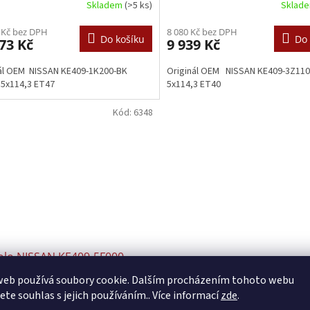
Skladem
(>5 ks)
Sklad
 Kč bez DPH
8 080 Kč bez DPH
Do košíku
Do 
73 Kč
9 939 Kč
ál OEM NISSAN KE409-1K200-BK
Originál OEM NISSAN KE409-3Z110
 5x114,3 ET47
5x114,3 ET40
Kód:
6348
kolo NISSAN KE409-5F000
0 4x100 ET 50
web používá soubory cookie. Dalším procházením tohoto webu
jete souhlas s jejich používáním.. Více informací
zde
.
Skladem
(>5 ks)