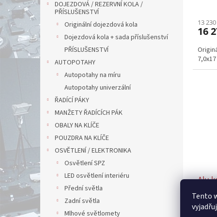
DOJEZDOVÁ / REZERVNÍ KOLA /
PŘÍSLUŠENSTVÍ
13 230
Originální dojezdová kola
16 2
Dojezdová kola + sada příslušenství
PŘÍSLUŠENSTVÍ
Origin
7,0x17
AUTOPOTAHY
Autopotahy na míru
Autopotahy univerzální
ŘADÍCÍ PÁKY
MANŽETY ŘADÍCÍCH PÁK
OBALY NA KLÍČE
POUZDRA NA KLÍČE
OSVĚTLENÍ / ELEKTRONIKA
Osvětlení SPZ
LED osvětlení interiéru
Alu 
Přední světla
15x6.
Tento 
Zadní světla
vyjadřu
Mlhové světlomety