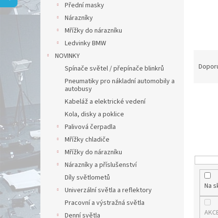
a
Přední masky
n
Nárazníky
e
Mřížky do nárazníku
l
Ledvinky BMW
Ř
NOVINKY
a
Dopor
Spínače světel / přepínače blinkrů
z
Pneumatiky pro nákladní automobily a
e
autobusy
n
Kabeláž a elektrické vedení
í
Kola, disky a poklice
p
Palivová čerpadla
r
o
Mřížky chladiče
d
Mřížky do nárazníku
u
Nárazníky a příslušenství
k
Díly světlometů
t
Na s
Univerzální světla a reflektory
ů
Pracovní a výstražná světla
AKC
Denní světla