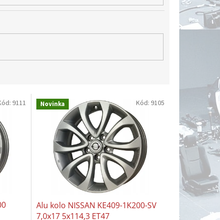
Kód:
9111
Kód:
9105
Novinka
00
Alu kolo NISSAN KE409-1K200-SV
7,0x17 5x114,3 ET47