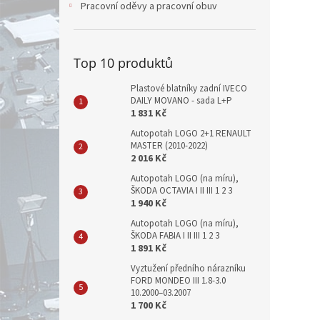
Pracovní oděvy a pracovní obuv
Top 10 produktů
Plastové blatníky zadní IVECO
DAILY MOVANO - sada L+P
1 831 Kč
Autopotah LOGO 2+1 RENAULT
MASTER (2010-2022)
2 016 Kč
Autopotah LOGO (na míru),
ŠKODA OCTAVIA I II III 1 2 3
1 940 Kč
Autopotah LOGO (na míru),
ŠKODA FABIA I II III 1 2 3
1 891 Kč
Vyztužení předního nárazníku
FORD MONDEO III 1.8-3.0
10.2000–03.2007
1 700 Kč