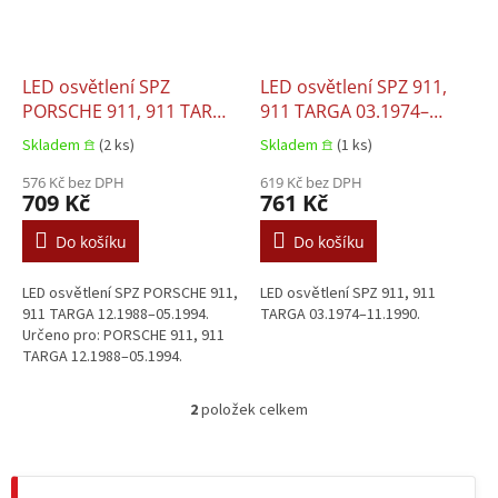
p
r
o
d
LED osvětlení SPZ
LED osvětlení SPZ 911,
u
PORSCHE 911, 911 TARGA
911 TARGA 03.1974–
k
12.1988–05.1994
11.1990
Skladem 𖠿
(2 ks)
Skladem 𖠿
(1 ks)
t
ů
576 Kč bez DPH
619 Kč bez DPH
709 Kč
761 Kč
Do košíku
Do košíku
LED osvětlení SPZ PORSCHE 911,
LED osvětlení SPZ 911, 911
911 TARGA 12.1988–05.1994.
TARGA 03.1974–11.1990.
Určeno pro: PORSCHE 911, 911
TARGA 12.1988–05.1994.
2
položek celkem
O
v
l
á