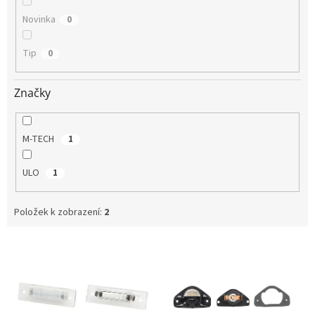
Novinka
0
Tip
0
Značky
M-TECH
1
ULO
1
Položek k zobrazení:
2
V
ý
p
i
s