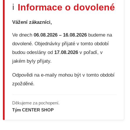
d
Informace o dovolené
ℹ️
a
c
í
Vážení zákazníci,
p
r
v
Ve dnech
06.08.2026 – 16.08.2026
budeme na
k
dovolené. Objednávky přijaté v tomto období
y
v
budou odeslány od
17.08.2026
v pořadí, v
ý
jakém byly přijaty.
p
i
s
Odpovědi na e-maily mohou být v tomto období
u
zpožděné.
Děkujeme za pochopení.
Tým CENTER SHOP