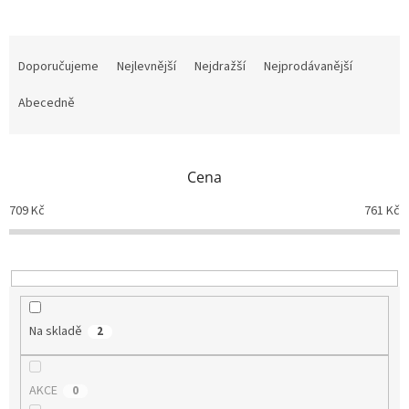
Ř
a
Doporučujeme
Nejlevnější
Nejdražší
Nejprodávanější
z
e
Abecedně
n
í
p
Cena
r
o
709
Kč
761
Kč
d
u
k
t
ů
Na skladě
2
AKCE
0