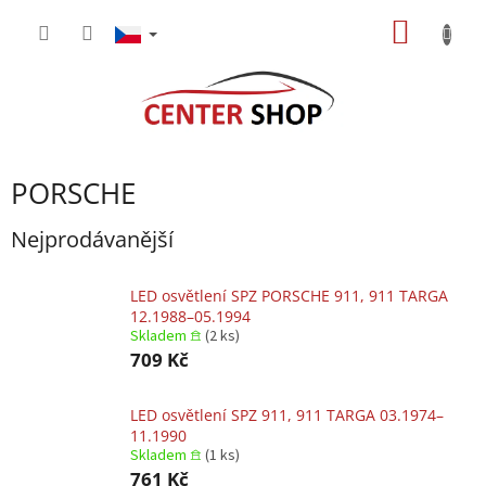
Přejít
NÁKUP
na
obsah
KOŠÍK
PORSCHE
Nejprodávanější
LED osvětlení SPZ PORSCHE 911, 911 TARGA
12.1988–05.1994
Skladem 𖠿
(2 ks)
709 Kč
LED osvětlení SPZ 911, 911 TARGA 03.1974–
11.1990
Skladem 𖠿
(1 ks)
761 Kč