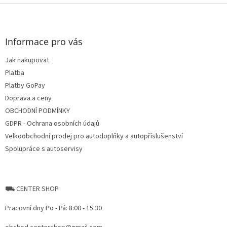
Z
á
p
a
Informace pro vás
t
Jak nakupovat
í
Platba
Platby GoPay
Doprava a ceny
OBCHODNÍ PODMÍNKY
GDPR - Ochrana osobních údajů
Velkoobchodní prodej pro autodoplňky a autopříslušenství
Spolupráce s autoservisy
⛟ CENTER SHOP
Pracovní dny Po - Pá: 8:00 - 15:30