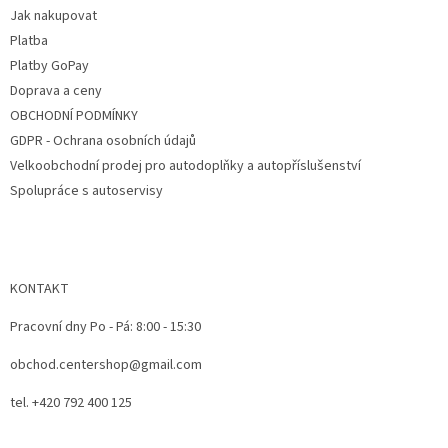
t
i
Jak nakupovat
i
e
e
Platba
p
r
Platby GoPay
v
Doprava a ceny
k
OBCHODNÍ PODMÍNKY
y
v
GDPR - Ochrana osobních údajů
ý
Velkoobchodní prodej pro autodoplňky a autopříslušenství
p
Spolupráce s autoservisy
i
s
u
KONTAKT
Pracovní dny Po - Pá: 8:00 - 15:30
obchod.centershop@gmail.com
tel. +420 792 400 125