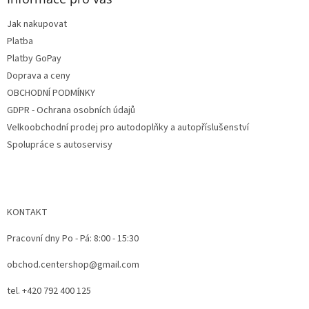
c
t
i
Jak nakupovat
i
e
e
Platba
p
r
Platby GoPay
v
Doprava a ceny
k
OBCHODNÍ PODMÍNKY
y
v
GDPR - Ochrana osobních údajů
ý
Velkoobchodní prodej pro autodoplňky a autopříslušenství
p
Spolupráce s autoservisy
i
s
u
KONTAKT
Pracovní dny Po - Pá: 8:00 - 15:30
obchod.centershop@gmail.com
tel. +420 792 400 125