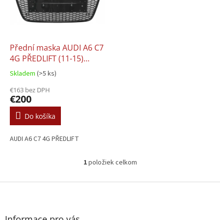
s
d
p
u
r
k
o
t
d
Přední maska AUDI A6 C7
o
u
4G PŘEDLIFT (11-15)
v
k
Styling RS6
Skladem
(>5 ks)
t
o
€163 bez DPH
€200
v
Do košíka
AUDI A6 C7 4G PŘEDLIFT
1
položiek celkom
O
v
l
Z
á
á
d
p
a
ä
Informace pro vás