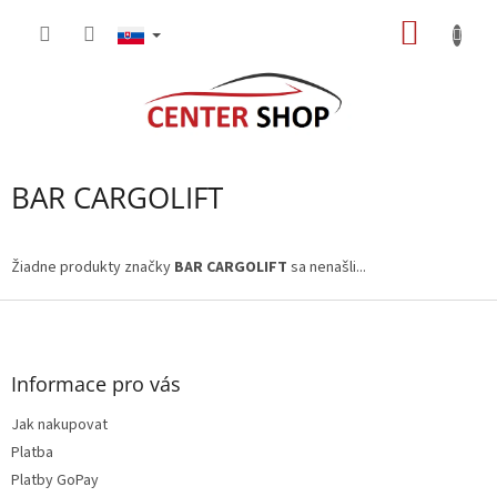
Prejsť
NÁKU
na
obsah
KOŠÍK
BAR CARGOLIFT
Žiadne produkty značky
BAR CARGOLIFT
sa nenašli...
Z
á
p
ä
Informace pro vás
t
Jak nakupovat
i
e
Platba
Platby GoPay