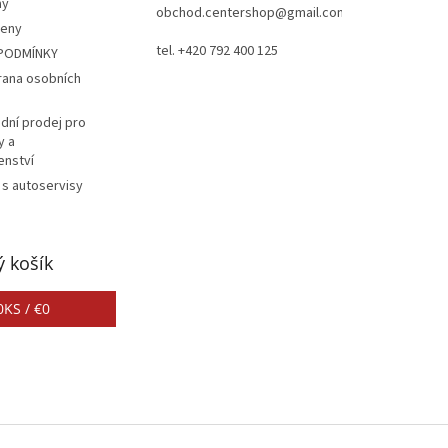
ay
obchod.centershop@gmail.com
ceny
tel. +420 792 400 125
PODMÍNKY
rana osobních
dní prodej pro
y a
enství
 s autoservisy
 košík
0
KS /
€0