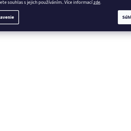
jete souhlas s jejich používáním.. Více informací
zde
.
avenie
Súh