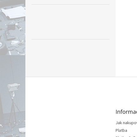
Z
á
p
ä
t
Informa
i
e
Jak nakupo
Platba