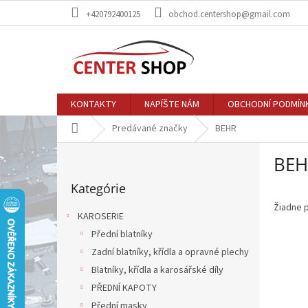
Prejsť
+420792400125
obchod.centershop@gmail.com
na
obsah
KONTAKTY
NAPÍŠTE NÁM
OBCHODNÍ PODMÍN
Domov
Predávané značky
BEHR
B
BEH
o
Preskočiť
č
Kategórie
kategórie
n
ý
Žiadne 
KAROSERIE
p
Přední blatníky
a
Zadní blatníky, křídla a opravné plechy
n
e
Blatníky, křídla a karosářské díly
l
PŘEDNÍ KAPOTY
Přední masky