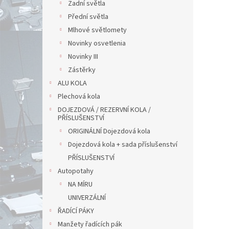
Zadní světla
Přední světla
Mlhové světlomety
Novinky osvetlenia
Novinky III
Zástěrky
ALU KOLA
Plechová kola
DOJEZDOVÁ / REZERVNÍ KOLA /
PŘÍSLUŠENSTVÍ
ORIGINÁLNÍ Dojezdová kola
Dojezdová kola + sada příslušenství
PŘÍSLUŠENSTVÍ
Autopotahy
NA MÍRU
UNIVERZÁLNÍ
ŘADÍCÍ PÁKY
Manžety řadících pák