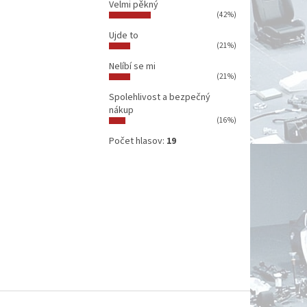
Velmi pěkný
(42%)
Ujde to
(21%)
Nelíbí se mi
(21%)
Spolehlivost a bezpečný
nákup
(16%)
Počet hlasov:
19