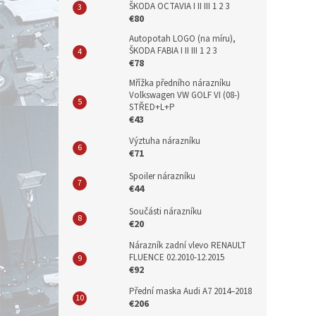
ŠKODA OCTAVIA I II III 1 2 3
€80
Autopotah LOGO (na míru),
ŠKODA FABIA I II III 1 2 3
€78
Mřížka předního nárazníku
Volkswagen VW GOLF VI (08-)
STŘED+L+P
€43
Výztuha nárazníku
€71
Spoiler nárazníku
€44
Součásti nárazníku
€20
Nárazník zadní vlevo RENAULT
FLUENCE 02.2010-12.2015
€92
Přední maska Audi A7 2014–2018
€206