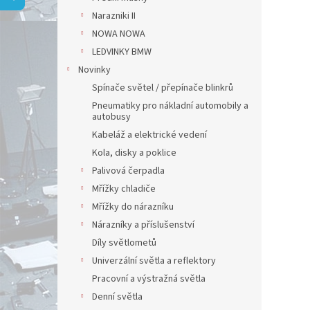
Narazniki II
NOWA NOWA
LEDVINKY BMW
Novinky
Spínače světel / přepínače blinkrů
Pneumatiky pro nákladní automobily a
autobusy
Kabeláž a elektrické vedení
Kola, disky a poklice
Palivová čerpadla
Mřížky chladiče
Mřížky do nárazníku
Nárazníky a příslušenství
Díly světlometů
Univerzální světla a reflektory
Pracovní a výstražná světla
Denní světla