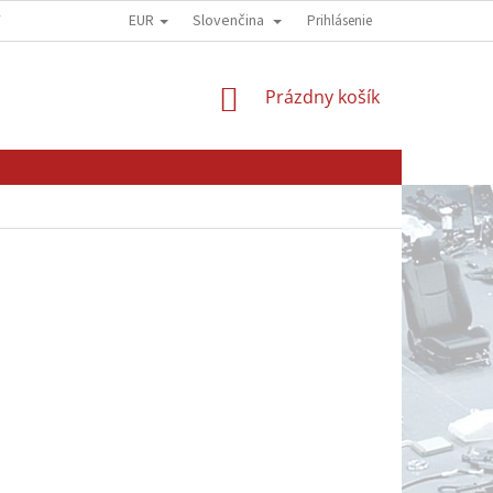
EUR
Slovenčina
Y
OBCHODNÍ PODMÍNKY
GDPR - OCHRANA OSOBNÍCH ÚDAJŮ
Prihlásenie
NÁKUPNÝ
Prázdny košík
KOŠÍK