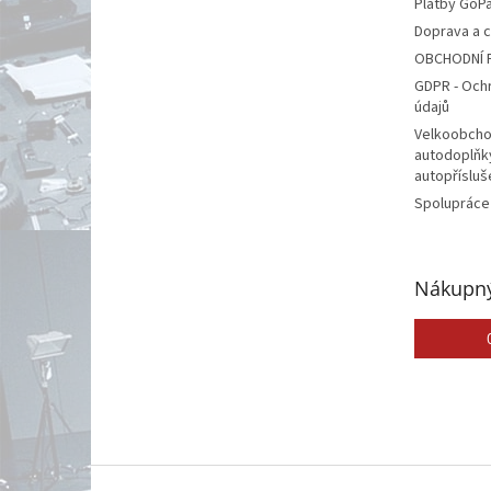
Platby GoP
Doprava a 
OBCHODNÍ 
GDPR - Och
údajů
Velkoobcho
autodoplňk
autopřísluš
Spolupráce
Nákupný