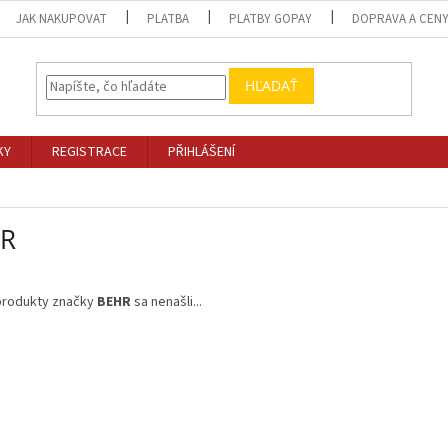
JAK NAKUPOVAT
PLATBA
PLATBY GOPAY
DOPRAVA A CEN
HĽADAŤ
KY
REGISTRACE
PŘIHLÁŠENÍ
R
produkty značky
BEHR
sa nenašli...