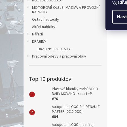
ROZVODOVÉ SADY
vyjadřu
MOTOROVÉ OLEJE, MAZIVA A PROVOZNÍ
KAPALINY
Nast
Ostatní autodíly
Akční nabídky
Nářadí
DRABINY
DRABINY I PODESTY
Pracovní oděvy a pracovní obuv
Top 10 produktov
Plastové blatníky zadní IVECO
DAILY MOVANO - sada L+P
€76
Autopotah LOGO 2+1 RENAULT
MASTER (2010-2022)
€84
Autopotah LOGO (na míru),