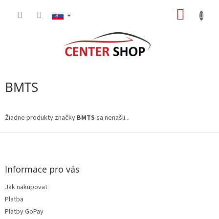
Prejsť
NÁKU
na
obsah
KOŠÍK
BMTS
Žiadne produkty značky
BMTS
sa nenašli...
Z
á
p
ä
Informace pro vás
t
Jak nakupovat
i
e
Platba
Platby GoPay