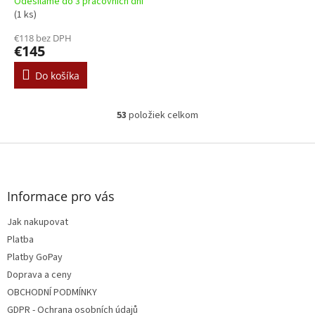
Odesíláme do 3 pracovních dní
(1 ks)
€118 bez DPH
€145
Do košíka
53
položiek celkom
O
v
l
Z
á
á
d
p
a
ä
Informace pro vás
c
t
i
Jak nakupovat
i
e
e
Platba
p
r
Platby GoPay
v
Doprava a ceny
k
OBCHODNÍ PODMÍNKY
y
v
GDPR - Ochrana osobních údajů