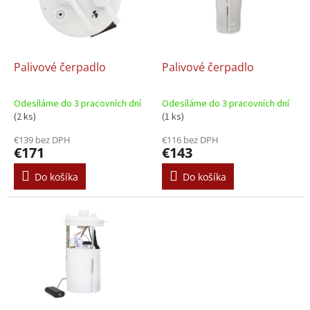
s
d
p
u
r
k
o
t
d
Palivové čerpadlo
Palivové čerpadlo
o
u
v
k
Odesíláme do 3 pracovních dní
Odesíláme do 3 pracovních dní
t
(2 ks)
(1 ks)
o
€139 bez DPH
€116 bez DPH
v
€171
€143
Do košíka
Do košíka