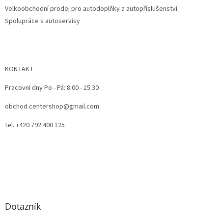
ý
Velkoobchodní prodej pro autodoplňky a autopříslušenství
p
Spolupráce s autoservisy
i
s
u
KONTAKT
Pracovní dny Po - Pá: 8:00 - 15:30
obchod.centershop@gmail.com
tel. +420 792 400 125
Dotazník