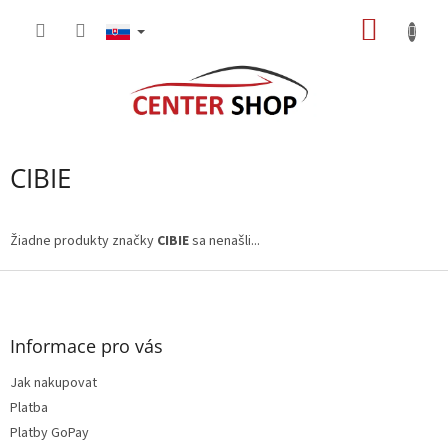
Prejsť
NÁKU
na
obsah
KOŠÍK
CIBIE
Žiadne produkty značky
CIBIE
sa nenašli...
Z
á
p
ä
Informace pro vás
t
Jak nakupovat
i
e
Platba
Platby GoPay