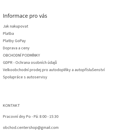
á
á
d
p
a
ä
Informace pro vás
c
t
i
Jak nakupovat
i
e
e
Platba
p
r
Platby GoPay
v
Doprava a ceny
k
OBCHODNÍ PODMÍNKY
y
v
GDPR - Ochrana osobních údajů
ý
Velkoobchodní prodej pro autodoplňky a autopříslušenství
p
Spolupráce s autoservisy
i
s
u
KONTAKT
Pracovní dny Po - Pá: 8:00 - 15:30
obchod.centershop@gmail.com