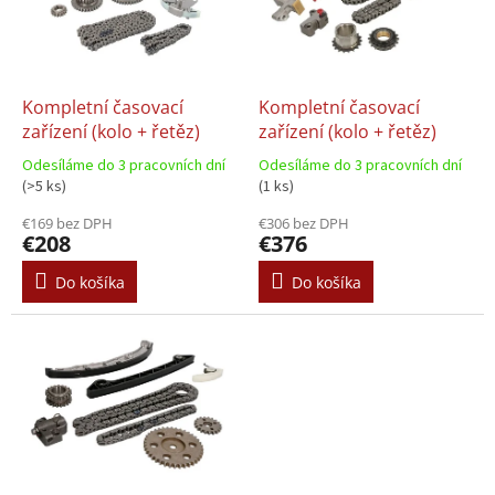
s
d
p
u
r
k
o
t
d
Kompletní časovací
Kompletní časovací
o
u
zařízení (kolo + řetěz)
zařízení (kolo + řetěz)
v
k
Odesíláme do 3 pracovních dní
Odesíláme do 3 pracovních dní
t
(>5 ks)
(1 ks)
o
€169 bez DPH
€306 bez DPH
v
€208
€376
Do košíka
Do košíka