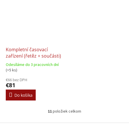
Kompletní časovací
zařízení (řetěz + součásti)
Odesíláme do 3 pracovních dní
(>5 ks)
€66 bez DPH
€81
Do košíka
11
položiek celkom
O
v
l
Z