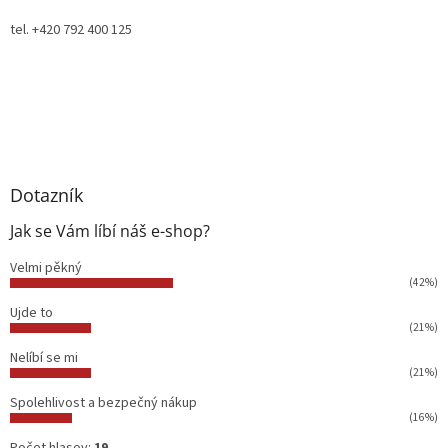
tel. +420 792 400 125
Dotazník
Jak se Vám líbí náš e-shop?
Velmi pěkný
(42%)
Ujde to
(21%)
Nelíbí se mi
(21%)
Spolehlivost a bezpečný nákup
(16%)
Počet hlasov:
19