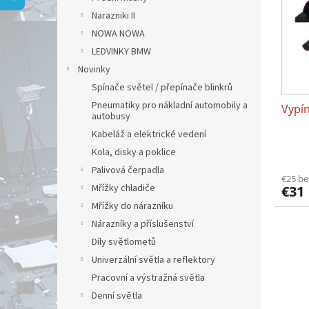
i
p
Narazniki II
s
r
p
NOWA NOWA
o
r
d
LEDVINKY BMW
o
u
Novinky
d
k
Spínače světel / přepínače blinkrů
u
t
Pneumatiky pro nákladní automobily a
Vypín
k
o
autobusy
t
v
Kabeláž a elektrické vedení
o
Kola, disky a poklice
v
Palivová čerpadla
€25 b
Mřížky chladiče
€31
Mřížky do nárazníku
Nárazníky a příslušenství
Díly světlometů
Univerzální světla a reflektory
Pracovní a výstražná světla
Denní světla