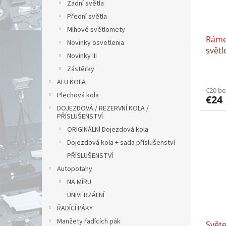
Zadní světla
Přední světla
Mlhové světlomety
Ráme
Novinky osvetlenia
svět
Novinky III
Zástěrky
ALU KOLA
€20 b
Plechová kola
€24
DOJEZDOVÁ / REZERVNÍ KOLA /
PŘÍSLUŠENSTVÍ
ORIGINÁLNÍ Dojezdová kola
Dojezdová kola + sada příslušenství
PŘÍSLUŠENSTVÍ
Autopotahy
NA MÍRU
UNIVERZÁLNÍ
ŘADÍCÍ PÁKY
Manžety řadících pák
Světe