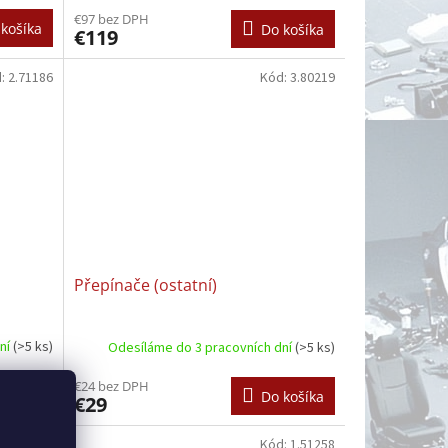
€97 bez DPH
košíka
Do košíka
€119
d:
2.71186
Kód:
3.80219
Přepínače (ostatní)
dní
(>5 ks)
Odesíláme do 3 pracovních dní
(>5 ks)
€24 bez DPH
košíka
Do košíka
€29
d:
1.51261
Kód:
1.51258