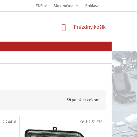
EUR
Slovenčina
Y
OBCHODNÍ PODMÍNKY
GDPR - OCHRANA OSOBNÍCH ÚDAJŮ
Prihlásenie
NÁKUPNÝ
Prázdny košík
KOŠÍK
59
položiek celkom
d:
2.24418
Kód:
1.51278