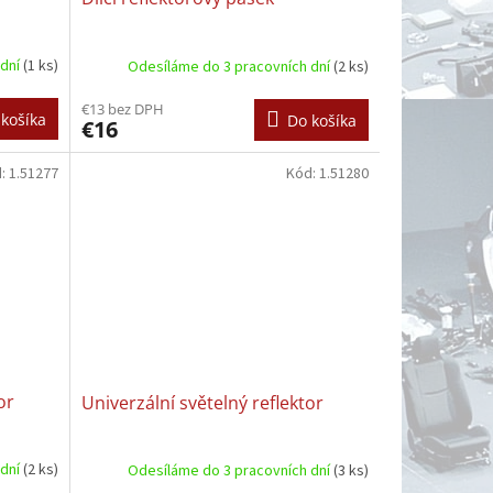
 dní
(1 ks)
Odesíláme do 3 pracovních dní
(2 ks)
€13 bez DPH
košíka
Do košíka
€16
d:
1.51277
Kód:
1.51280
or
Univerzální světelný reflektor
 dní
(2 ks)
Odesíláme do 3 pracovních dní
(3 ks)