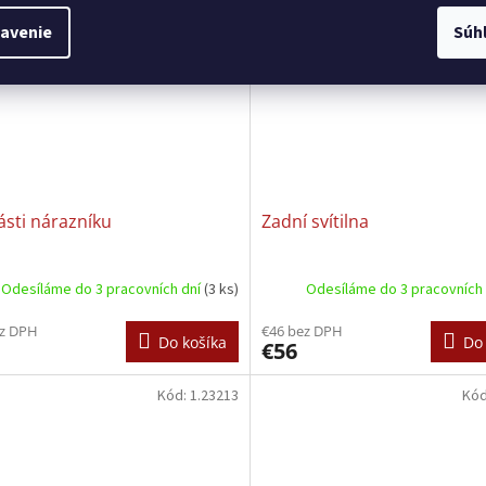
avenie
Súh
sti nárazníku
Zadní svítilna
Odesíláme do 3 pracovních dní
(3 ks)
Odesíláme do 3 pracovních
ez DPH
€46 bez DPH
Do košíka
Do 
€56
Kód:
1.23213
Kó