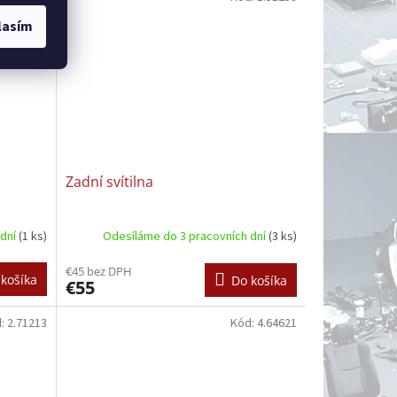
lasím
Zadní svítilna
 dní
(1 ks)
Odesíláme do 3 pracovních dní
(3 ks)
€45 bez DPH
košíka
Do košíka
€55
d:
2.71213
Kód:
4.64621