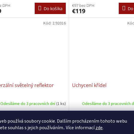
ez DPH
€97 bez DPH
Do košíka
Do 
9
€119
Kód:
2.92016
Kó
rzální světelný reflektor
Uchycení křídel
Odesíláme do 3 pracovních dní
(1 ks)
Odesíláme do 3 pracovních 
ez DPH
€18 bez DPH
Do košíka
Do 
€22
web používá soubory cookie. Dalším procházením tohoto webu
jete souhlas s jejich používáním.. Více informací
zde
.
Kód:
4.71148
Kó