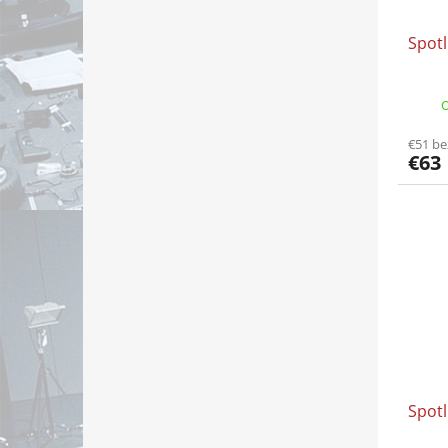
Spotl
O
€51 b
€63
Spotl