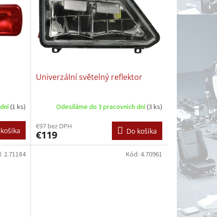
Univerzální světelný reflektor
 dní
(1 ks)
Odesíláme do 3 pracovních dní
(3 ks)
€97 bez DPH
košíka
Do košíka
€119
d:
2.71184
Kód:
4.70961