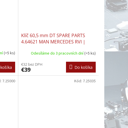
Klíč 60,5 mm DT SPARE PARTS
4.64621 MAN MERCEDES RVI |
MERCEDES RVI
dní
(>5 ks)
Odesíláme do 3 pracovních dní
(>5 ks)
€32 bez DPH
košíka
Do košíka
€39
d:
7.25000
Kód:
7.25035