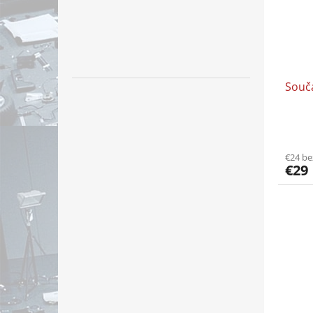
Souč
€24 b
€29