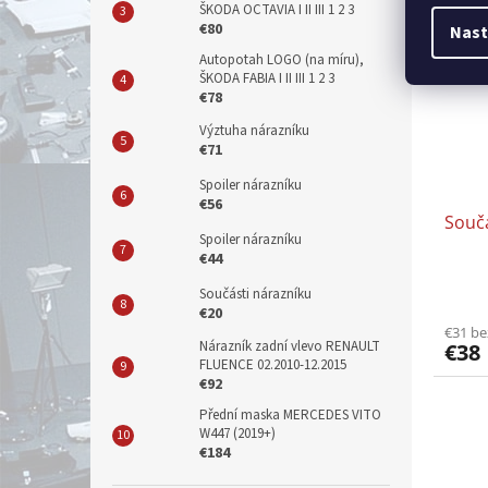
ŠKODA OCTAVIA I II III 1 2 3
€80
Nast
Autopotah LOGO (na míru),
ŠKODA FABIA I II III 1 2 3
€78
Výztuha nárazníku
€71
Spoiler nárazníku
€56
Součá
Spoiler nárazníku
€44
Součásti nárazníku
€20
€31 b
Nárazník zadní vlevo RENAULT
€38
FLUENCE 02.2010-12.2015
€92
Přední maska MERCEDES VITO
W447 (2019+)
€184