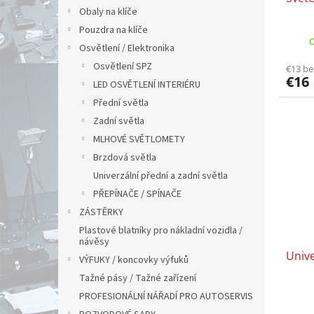
Obaly na klíče
Pouzdra na klíče
O
Osvětlení / Elektronika
Osvětlení SPZ
€13 b
€16
LED OSVĚTLENÍ INTERIÉRU
Přední světla
Zadní světla
MLHOVÉ SVĚTLOMETY
Brzdová světla
Univerzální přední a zadní světla
PŘEPÍNAČE / SPÍNAČE
ZÁSTĚRKY
Plastové blatníky pro nákladní vozidla /
návěsy
Unive
VÝFUKY / koncovky výfuků
Tažné pásy / Tažné zařízení
PROFESIONÁLNÍ NÁŘADÍ PRO AUTOSERVIS