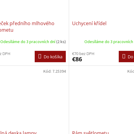
ček předního mlhového
Uchycení křídel
lometu
Odesíláme do 3 pracovních dní
(2 ks)
Odesíláme do 3 pracovních
ez DPH
€70 bez DPH
Do košíka
Do 
€86
Kód:
7.25394
Kó
lná deska lampy.
Rám světlometu