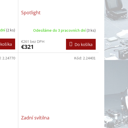
Spotlight
 dní
(2 ks)
Odesíláme do 3 pracovních dní
(3 ks)
€261 bez DPH
košíka
Do košíka
€321
d:
2.24770
Kód:
2.24401
Zadní svítilna