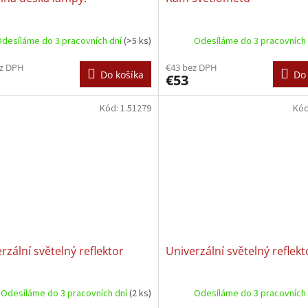
desíláme do 3 pracovních dní
(>5 ks)
Odesíláme do 3 pracovních
ez DPH
€43 bez DPH
Do košíka
Do 
€53
Kód:
1.51279
Kó
rzální světelný reflektor
Univerzální světelný reflekt
Odesíláme do 3 pracovních dní
(2 ks)
Odesíláme do 3 pracovních