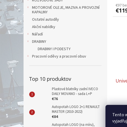
ROZVODOVÉ SADY
€97 b
MOTOROVÉ OLEJE, MAZIVA A PROVOZNÍ
€11
KAPALINY
Ostatní autodíly
Akční nabídky
Nářadí
DRABINY
DRABINY I PODESTY
Pracovní oděvy a pracovní obuv
Top 10 produktov
Unive
Plastové blatníky zadní IVECO
DAILY MOVANO - sada L+P
€76
Autopotah LOGO 2+1 RENAULT
€53 b
MASTER (2010-2022)
€65
Tento 
€84
vyjadřu
Autopotah LOGO (na míru),