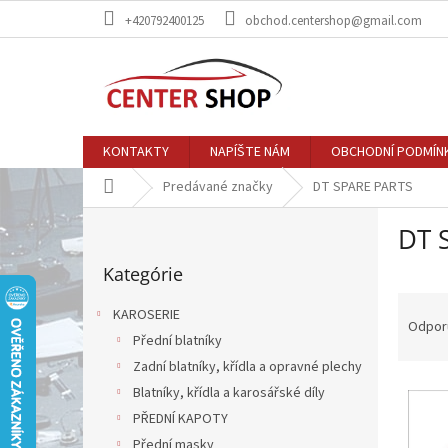
Prejsť
+420792400125
obchod.centershop@gmail.com
na
obsah
KONTAKTY
NAPÍŠTE NÁM
OBCHODNÍ PODMÍN
Domov
Predávané značky
DT SPARE PARTS
B
DT 
o
Preskočiť
č
Kategórie
kategórie
n
R
ý
KAROSERIE
a
p
Odpor
Přední blatníky
d
a
e
Zadní blatníky, křídla a opravné plechy
n
V
n
e
Blatníky, křídla a karosářské díly
ý
i
l
PŘEDNÍ KAPOTY
p
e
Přední masky