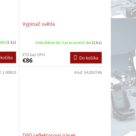
Vypínač světla
 dní
(1 ks)
Odesíláme do 3 pracovních dní
(2 ks)
€70 bez DPH
košíka
Do košíka
€86
d:
1.00010
Kód:
SA2D0746
Dílčí reflektorový pásek