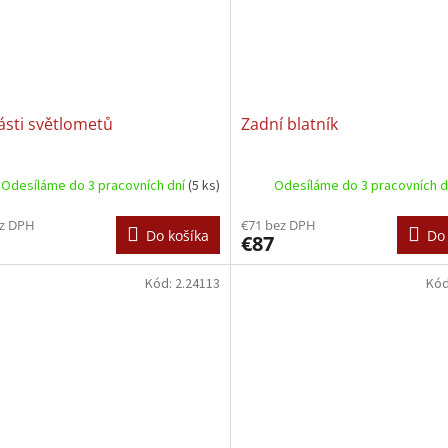
ásti světlometů
Zadní blatník
Odesíláme do 3 pracovních dní
(5 ks)
Odesíláme do 3 pracovních 
ez DPH
€71 bez DPH
Do košíka
Do 
€87
Kód:
2.24113
Kó