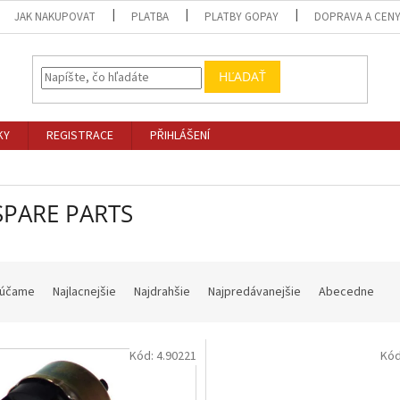
JAK NAKUPOVAT
PLATBA
PLATBY GOPAY
DOPRAVA A CEN
HĽADAŤ
KY
REGISTRACE
PŘIHLÁŠENÍ
SPARE PARTS
účame
Najlacnejšie
Najdrahšie
Najpredávanejšie
Abecedne
Kód:
4.90221
Kó