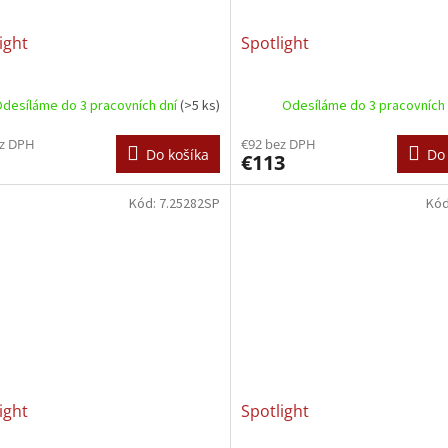
ight
Spotlight
desíláme do 3 pracovních dní
(>5 ks)
Odesíláme do 3 pracovních
ez DPH
€92 bez DPH
Do košíka
Do 
€113
Kód:
7.25282SP
Kó
ight
Spotlight