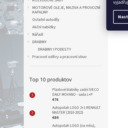
ROZVODOVÉ SADY
vyjadřu
MOTOROVÉ OLEJE, MAZIVA A PROVOZNÍ
KAPALINY
Nast
Ostatní autodíly
Akční nabídky
Nářadí
DRABINY
DRABINY I PODESTY
Pracovní oděvy a pracovní obuv
Top 10 produktov
Plastové blatníky zadní IVECO
DAILY MOVANO - sada L+P
€76
Autopotah LOGO 2+1 RENAULT
MASTER (2010-2022)
€84
Autopotah LOGO (na míru),