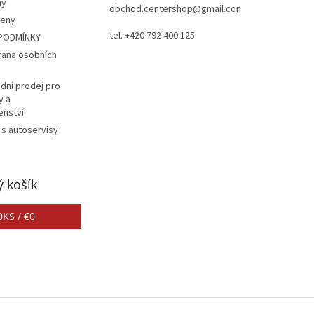
ay
obchod.centershop@gmail.com
ceny
tel. +420 792 400 125
PODMÍNKY
rana osobních
dní prodej pro
y a
enství
 s autoservisy
 košík
0
KS /
€0