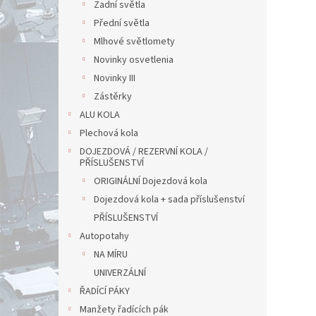
Zadní světla
Přední světla
Mlhové světlomety
Novinky osvetlenia
Novinky III
Zástěrky
ALU KOLA
Plechová kola
DOJEZDOVÁ / REZERVNÍ KOLA /
PŘÍSLUŠENSTVÍ
ORIGINÁLNÍ Dojezdová kola
Dojezdová kola + sada příslušenství
PŘÍSLUŠENSTVÍ
Autopotahy
NA MÍRU
UNIVERZÁLNÍ
ŘADÍCÍ PÁKY
Manžety řadících pák