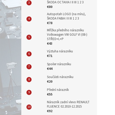
ŠKODA OCTAVIA I II III 1 2 3
€80
Autopotah LOGO (na míru),
ŠKODA FABIA I II III 1 2 3
€78
Mřížka předního nárazníku
Volkswagen VW GOLF VI (08-)
STŘED+L+P
€43
Výztuha nárazníku
€71
Spoiler nárazníku
€44
Součásti nárazníku
€20
Přední nárazník
€55
Nárazník zadní vlevo RENAULT
FLUENCE 02.2010-12.2015
€92