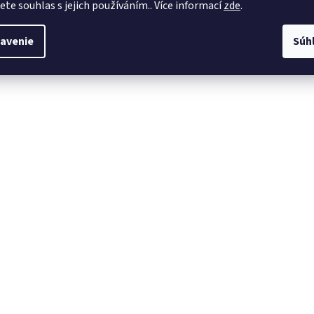
jete souhlas s jejich používáním.. Více informací
zde
.
avenie
Súh