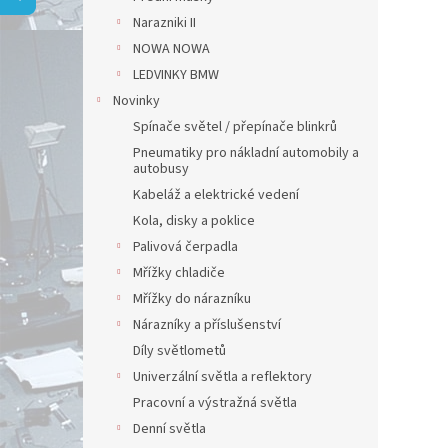
Narazniki II
NOWA NOWA
LEDVINKY BMW
Novinky
Spínače světel / přepínače blinkrů
Pneumatiky pro nákladní automobily a
autobusy
Kabeláž a elektrické vedení
Kola, disky a poklice
Palivová čerpadla
Mřížky chladiče
Mřížky do nárazníku
Nárazníky a příslušenství
Díly světlometů
Univerzální světla a reflektory
Pracovní a výstražná světla
Denní světla