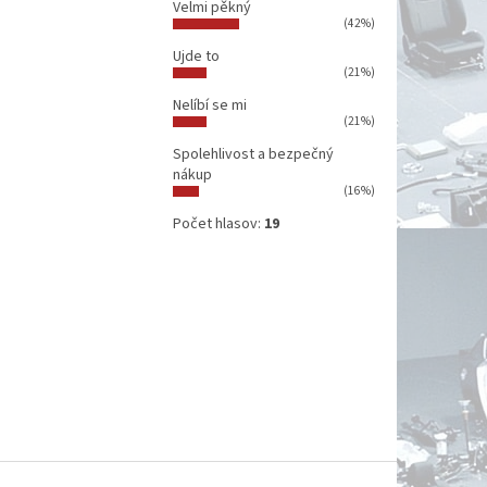
Velmi pěkný
(42%)
Ujde to
(21%)
Nelíbí se mi
(21%)
Spolehlivost a bezpečný
nákup
(16%)
Počet hlasov:
19