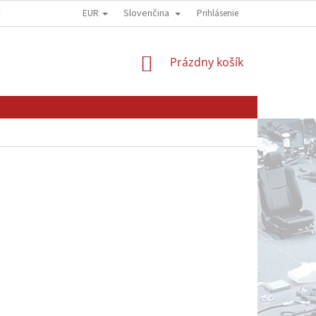
EUR
Slovenčina
Y
OBCHODNÍ PODMÍNKY
GDPR - OCHRANA OSOBNÍCH ÚDAJŮ
Prihlásenie
NÁKUPNÝ
Prázdny košík
KOŠÍK