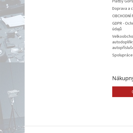
Platby GoP
Doprava a 
OBCHODNÍ 
GDPR - Och
údajů
Velkoobcho
autodoplňk
autopřísluš
Spolupráce
Nákupný