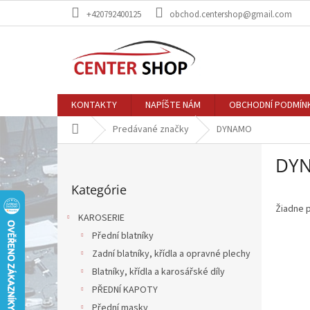
Prejsť
+420792400125
obchod.centershop@gmail.com
na
obsah
KONTAKTY
NAPÍŠTE NÁM
OBCHODNÍ PODMÍN
Domov
Predávané značky
DYNAMO
B
DY
o
Preskočiť
č
Kategórie
kategórie
n
ý
Žiadne 
KAROSERIE
p
Přední blatníky
a
Zadní blatníky, křídla a opravné plechy
n
e
Blatníky, křídla a karosářské díly
l
PŘEDNÍ KAPOTY
Přední masky