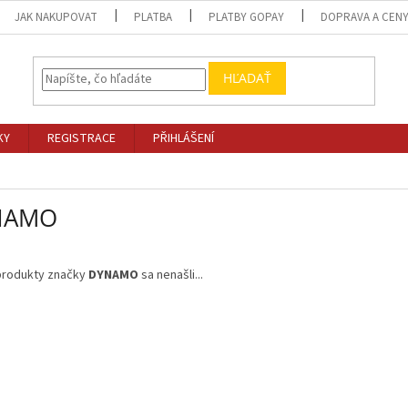
JAK NAKUPOVAT
PLATBA
PLATBY GOPAY
DOPRAVA A CEN
HĽADAŤ
KY
REGISTRACE
PŘIHLÁŠENÍ
NAMO
produkty značky
DYNAMO
sa nenašli...