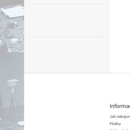
Z
á
p
ä
t
Informa
i
e
Jak nakupo
Platba