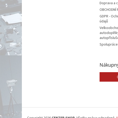
Doprava a 
OBCHODNÍ 
GDPR - Och
údajů
Velkoobcho
autodoplňk
autopřísluš
Spolupráce
Nákupný