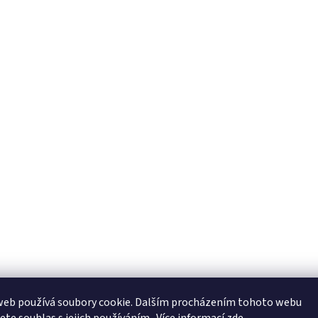
web používá soubory cookie. Dalším procházením tohoto webu
jete souhlas s jejich používáním.. Více informací
zde
.