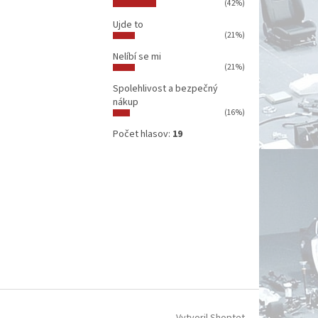
(42%)
Ujde to
(21%)
Nelíbí se mi
(21%)
Spolehlivost a bezpečný
nákup
(16%)
Počet hlasov:
19
Vytvoril Shoptet