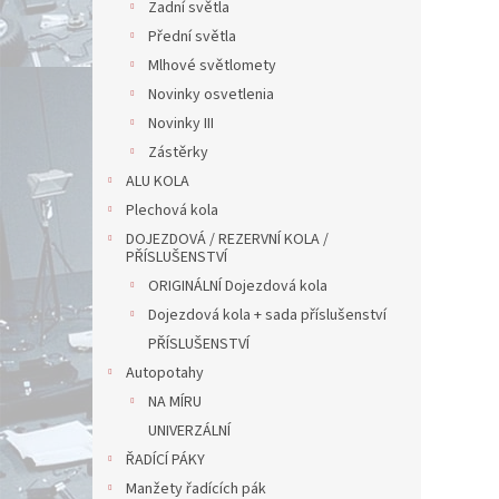
Zadní světla
Přední světla
Mlhové světlomety
Novinky osvetlenia
Novinky III
Zástěrky
ALU KOLA
Plechová kola
DOJEZDOVÁ / REZERVNÍ KOLA /
PŘÍSLUŠENSTVÍ
ORIGINÁLNÍ Dojezdová kola
Dojezdová kola + sada příslušenství
PŘÍSLUŠENSTVÍ
Autopotahy
NA MÍRU
UNIVERZÁLNÍ
ŘADÍCÍ PÁKY
Manžety řadících pák