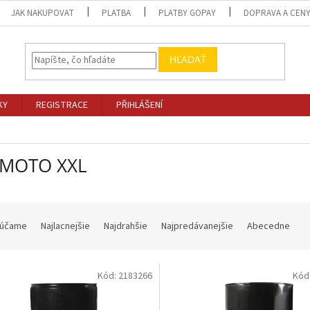
JAK NAKUPOVAT
PLATBA
PLATBY GOPAY
DOPRAVA A CEN
HĽADAŤ
KY
REGISTRACE
PŘIHLÁŠENÍ
 MOTO XXL
účame
Najlacnejšie
Najdrahšie
Najpredávanejšie
Abecedne
Kód:
2183266
Kód