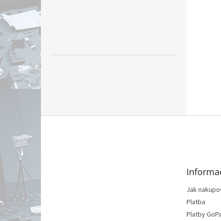
Z
á
p
ä
t
Informa
i
e
Jak nakupo
Platba
Platby GoP