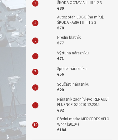
ŠKODA OCTAVIA I II III 1 2 3
€80
Autopotah LOGO (na míru),
ŠKODA FABIA I II III 1 2 3
€78
Přední blatník
€77
Výztuha nárazníku
€71
Spoiler nárazníku
€56
Součásti nárazníku
€20
Nárazník zadní vlevo RENAULT
FLUENCE 02.2010-12.2015
€92
Přední maska MERCEDES VITO
W447 (2019+)
€184