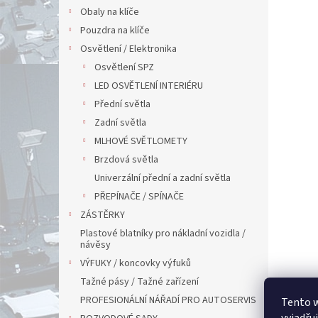
Obaly na klíče
Pouzdra na klíče
Osvětlení / Elektronika
Osvětlení SPZ
LED OSVĚTLENÍ INTERIÉRU
Přední světla
Zadní světla
MLHOVÉ SVĚTLOMETY
Brzdová světla
Univerzální přední a zadní světla
PŘEPÍNAČE / SPÍNAČE
ZÁSTĚRKY
Plastové blatníky pro nákladní vozidla /
návěsy
VÝFUKY / koncovky výfuků
Tažné pásy / Tažné zařízení
PROFESIONÁLNÍ NÁŘADÍ PRO AUTOSERVIS
Tento 
vyjadřu