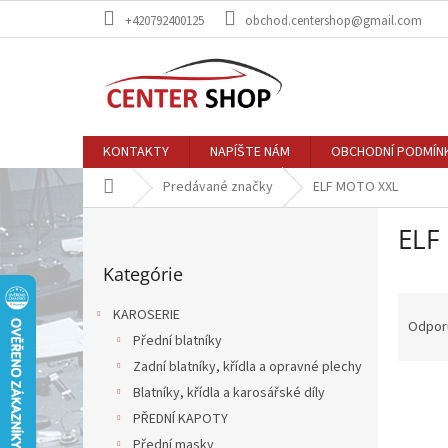
Prejsť
+420792400125
obchod.centershop@gmail.com
na
obsah
KONTAKTY
NAPÍŠTE NÁM
OBCHODNÍ PODMÍN
Domov
Predávané značky
ELF MOTO XXL
B
ELF
o
Preskočiť
č
Kategórie
kategórie
n
R
ý
KAROSERIE
a
p
Odpor
Přední blatníky
d
a
e
Zadní blatníky, křídla a opravné plechy
n
V
n
e
Blatníky, křídla a karosářské díly
ý
i
l
PŘEDNÍ KAPOTY
p
e
Přední masky