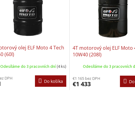
torový olej ELF Moto 4 Tech
4T motorový olej ELF Moto
 (60l)
10W40 (208l)
Odesíláme do 3 pracovních dní
(4 ks)
Odesíláme do 3 pracovních 
bez DPH
€1 165 bez DPH
Do košíka
Do
1
€1 433
O
v
l
á
d
a
c