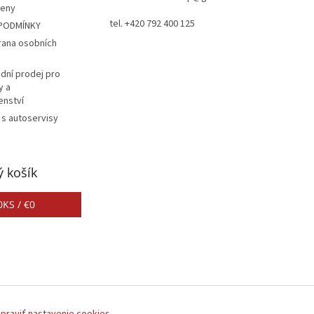
ceny
tel. +420 792 400 125
PODMÍNKY
rana osobních
dní prodej pro
y a
enství
 s autoservisy
 košík
0
KS /
€0