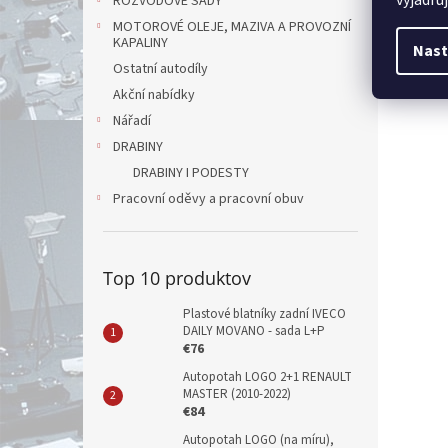
ROZVODOVÉ SADY
MOTOROVÉ OLEJE, MAZIVA A PROVOZNÍ
KAPALINY
Nast
Ostatní autodíly
Akční nabídky
Nářadí
DRABINY
DRABINY I PODESTY
Pracovní oděvy a pracovní obuv
Top 10 produktov
Plastové blatníky zadní IVECO
DAILY MOVANO - sada L+P
€76
Autopotah LOGO 2+1 RENAULT
MASTER (2010-2022)
€84
Autopotah LOGO (na míru),