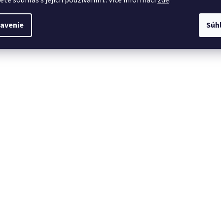
avenie
Súh