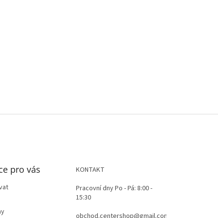
ce pro vás
KONTAKT
vat
Pracovní dny Po - Pá: 8:00 -
15:30
ay
obchod.centershop@gmail.com