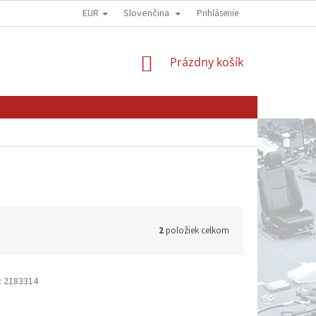
EUR
Slovenčina
Y
OBCHODNÍ PODMÍNKY
GDPR - OCHRANA OSOBNÍCH ÚDAJŮ
Prihlásenie
NÁKUPNÝ
Prázdny košík
KOŠÍK
2
položiek celkom
:
2183314