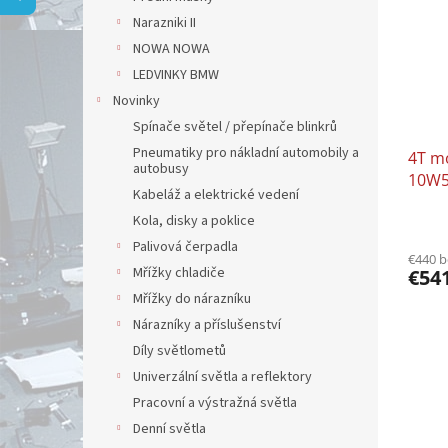
i
p
Narazniki II
s
r
p
NOWA NOWA
o
r
d
LEDVINKY BMW
o
u
Novinky
d
k
Spínače světel / přepínače blinkrů
u
t
Pneumatiky pro nákladní automobily a
4T mo
k
o
autobusy
10W50
t
v
Kabeláž a elektrické vedení
o
Kola, disky a poklice
v
Palivová čerpadla
€440 
Mřížky chladiče
€54
Mřížky do nárazníku
Nárazníky a příslušenství
Díly světlometů
Univerzální světla a reflektory
Pracovní a výstražná světla
Denní světla