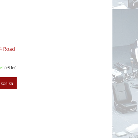
 4 Road
dní
(>5 ks)
 košíka