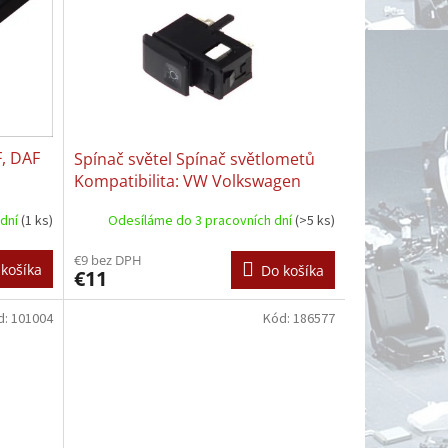
F, DAF
Spínač světel Spínač světlometů
Kompatibilita: VW Volkswagen
GOLF II, JETTA II 08.1983–12.1992
 dní
(1 ks)
Odesíláme do 3 pracovních dní
(>5 ks)
€9 bez DPH
košíka
Do košíka
€11
d:
101004
Kód:
186577