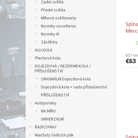
Zadní světla
Přední světla
Mlhové světlomety
Spín
Novinky osvetlenia
Merc
Novinky III
Merc
Zástěrky
O
ATEG
ALU KOLA
(O 34
€51 b
Plechová kola
€63
DOJEZDOVÁ / REZERVNÍ KOLA /
PŘÍSLUŠENSTVÍ
ORIGINÁLNÍ Dojezdová kola
Dojezdová kola + sada příslušenství
PŘÍSLUŠENSTVÍ
Autopotahy
NA MÍRU
UNIVERZÁLNÍ
ŘADÍCÍ PÁKY
Manžety řadících pák
Spína