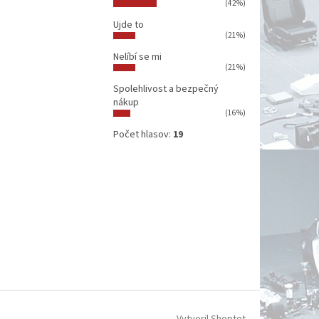
(42%)
Ujde to
(21%)
Nelíbí se mi
(21%)
Spolehlivost a bezpečný
nákup
(16%)
Počet hlasov:
19
Vytvoril Shoptet