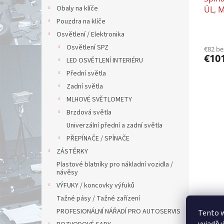
Obaly na klíče
ÜL, 
NEOP
Pouzdra na klíče
Osvětlení / Elektronika
Osvětlení SPZ
€82 b
€10
LED OSVĚTLENÍ INTERIÉRU
Přední světla
Zadní světla
MLHOVÉ SVĚTLOMETY
Brzdová světla
Univerzální přední a zadní světla
PŘEPÍNAČE / SPÍNAČE
ZÁSTĚRKY
Plastové blatníky pro nákladní vozidla /
návěsy
VÝFUKY / koncovky výfuků
Tažné pásy / Tažné zařízení
PROFESIONÁLNÍ NÁŘADÍ PRO AUTOSERVIS
Tento 
vyjadřu