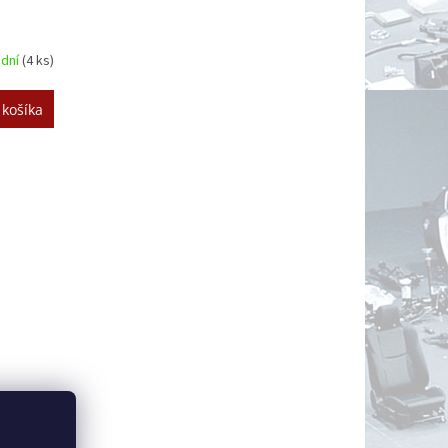
 dní
(4 ks)
 košíka