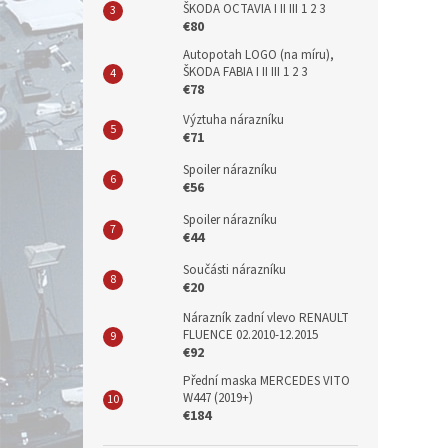
ŠKODA OCTAVIA I II III 1 2 3
€80
Autopotah LOGO (na míru),
ŠKODA FABIA I II III 1 2 3
€78
Výztuha nárazníku
€71
Spoiler nárazníku
€56
Spoiler nárazníku
€44
Součásti nárazníku
€20
Nárazník zadní vlevo RENAULT
FLUENCE 02.2010-12.2015
€92
Přední maska MERCEDES VITO
W447 (2019+)
€184