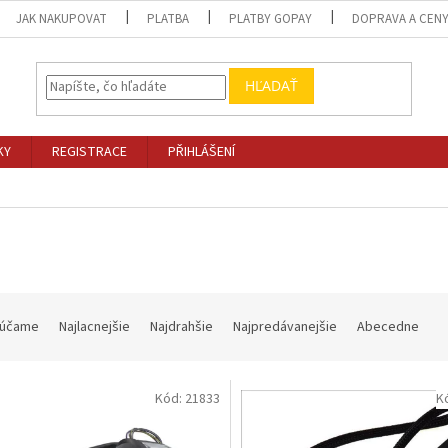
JAK NAKUPOVAT
PLATBA
PLATBY GOPAY
DOPRAVA A CEN
HĽADAŤ
KY
REGISTRACE
PŘIHLÁŠENÍ
I
účame
Najlacnejšie
Najdrahšie
Najpredávanejšie
Abecedne
Kód:
21833
K