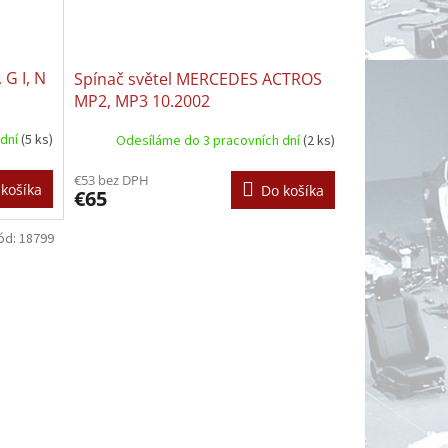
 G I, N
Spínač světel MERCEDES ACTROS
MP2, MP3 10.2002
 dní
(5 ks)
Odesíláme do 3 pracovních dní
(2 ks)
€53 bez DPH
košíka
Do košíka
€65
ód:
18799