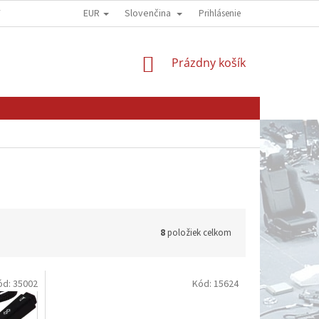
EUR
Slovenčina
Y
OBCHODNÍ PODMÍNKY
GDPR - OCHRANA OSOBNÍCH ÚDAJŮ
Prihlásenie
NÁKUPNÝ
Prázdny košík
KOŠÍK
8
položiek celkom
ód:
35002
Kód:
15624