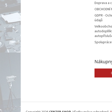
Doprava a 
OBCHODNÍ 
GDPR - Och
údajů
Velkoobcho
autodoplňk
autopřísluš
Spolupráce
Nákupný