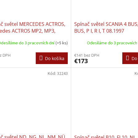
ač světel MERCEDES ACTROS,
Spínač světel SCANIA 4 BUS,
edes ACTROS MP2, MP3,
BUS, P I, R I, T 08.1997
edes ATEGO, Mercedes
desíláme do 3 pracovních dní
(>5 ks)
Odesíláme do 3 pracovních
O 2, AXOR, AXOR 2, CONECTO
5) 01.1977
ez DPH
€141 bez DPH
Do košíka
Do 
€173
Kód:
32243
K
č světel ND, NG, NL, NM, NÜ,
Spínač světel B10, FL10, NL