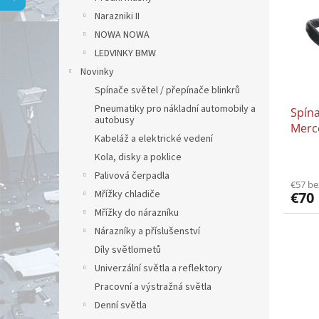
i
p
Narazniki II
s
r
p
NOWA NOWA
o
r
d
LEDVINKY BMW
o
u
Novinky
d
k
Spínače světel / přepínače blinkrů
u
t
Pneumatiky pro nákladní automobily a
Spín
k
o
autobusy
Merc
t
v
Kabeláž a elektrické vedení
Merc
o
Kola, disky a poklice
ATEG
v
Palivová čerpadla
€57 b
Mřížky chladiče
€70
Mřížky do nárazníku
Nárazníky a příslušenství
Díly světlometů
Univerzální světla a reflektory
Pracovní a výstražná světla
Denní světla