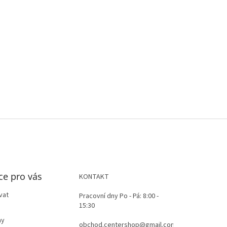
ce pro vás
KONTAKT
vat
Pracovní dny Po - Pá: 8:00 -
15:30
ay
obchod.centershop@gmail.com