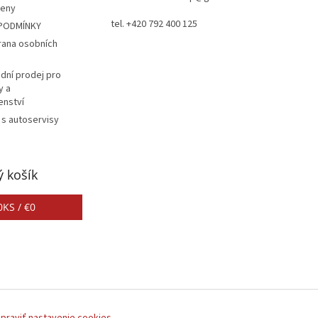
ceny
tel. +420 792 400 125
PODMÍNKY
rana osobních
dní prodej pro
y a
enství
 s autoservisy
 košík
0
KS /
€0