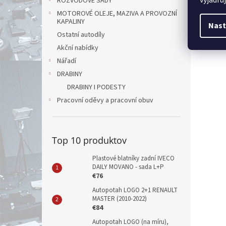
ROZVODOVÉ SADY
MOTOROVÉ OLEJE, MAZIVA A PROVOZNÍ
KAPALINY
Nast
Ostatní autodíly
Akční nabídky
Nářadí
DRABINY
DRABINY I PODESTY
Pracovní oděvy a pracovní obuv
Top 10 produktov
Plastové blatníky zadní IVECO
DAILY MOVANO - sada L+P
€76
Autopotah LOGO 2+1 RENAULT
MASTER (2010-2022)
€84
Autopotah LOGO (na míru),