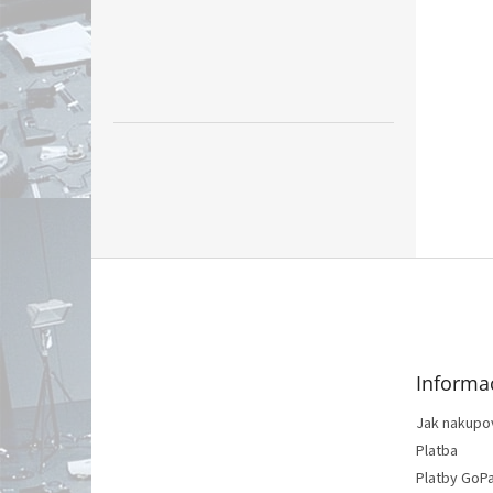
Z
á
p
ä
t
Informa
i
e
Jak nakupo
Platba
Platby GoP