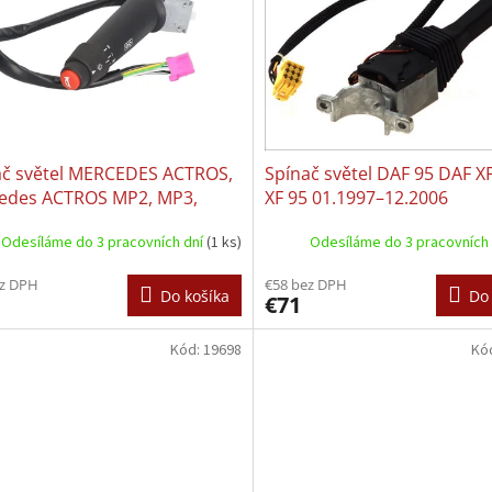
ač světel MERCEDES ACTROS,
Spínač světel DAF 95 DAF X
edes ACTROS MP2, MP3,
XF 95 01.1997–12.2006
edes ATEGO, Mercedes
Odesíláme do 3 pracovních dní
(1 ks)
Odesíláme do 3 pracovních
O 2, AXOR, AXOR 2 01.1970
ez DPH
€58 bez DPH
Do košíka
Do 
€71
Kód:
19698
Kó