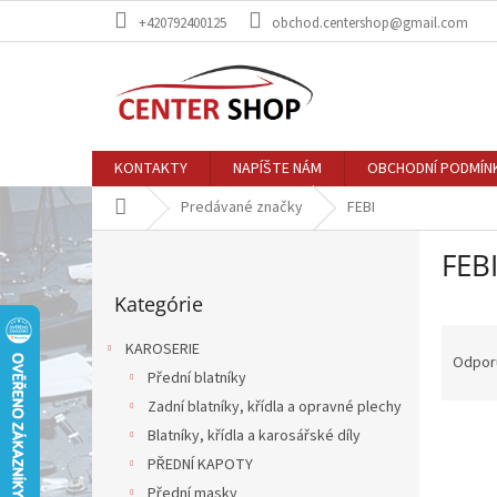
Prejsť
+420792400125
obchod.centershop@gmail.com
na
obsah
KONTAKTY
NAPÍŠTE NÁM
OBCHODNÍ PODMÍN
Domov
Predávané značky
FEBI
B
FEB
o
Preskočiť
č
Kategórie
kategórie
n
R
ý
KAROSERIE
a
p
Odpor
Přední blatníky
d
a
e
Zadní blatníky, křídla a opravné plechy
n
V
n
e
Blatníky, křídla a karosářské díly
ý
i
l
PŘEDNÍ KAPOTY
p
e
Přední masky