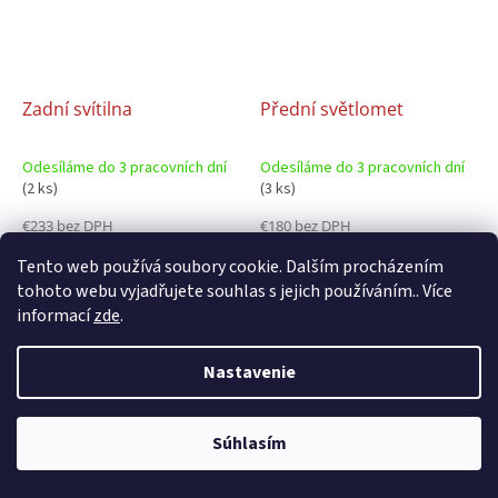
Zadní svítilna
Přední světlomet
Odesíláme do 3 pracovních dní
Odesíláme do 3 pracovních dní
(2 ks)
(3 ks)
€233 bez DPH
€180 bez DPH
€287
€221
Tento web používá soubory cookie. Dalším procházením
Do košíka
Do košíka
tohoto webu vyjadřujete souhlas s jejich používáním.. Více
informací
zde
.
Nastavenie
Súhlasím