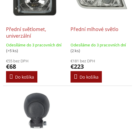
s
d
p
u
r
k
o
t
d
Přední světlomet,
Přední mlhové světlo
o
u
univerzální
v
k
Odesíláme do 3 pracovních dní
Odesíláme do 3 pracovních dní
t
(>5 ks)
(2 ks)
o
€55 bez DPH
€181 bez DPH
v
€68
€223
Do košíka
Do košíka