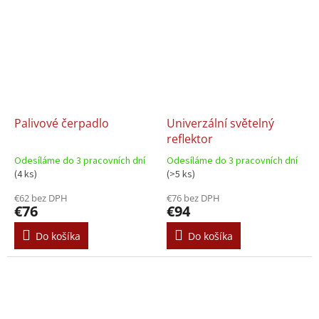
Palivové čerpadlo
Univerzální světelný
reflektor
Odesíláme do 3 pracovních dní
Odesíláme do 3 pracovních dní
(4 ks)
(>5 ks)
€62 bez DPH
€76 bez DPH
€76
€94
Do košíka
Do košíka