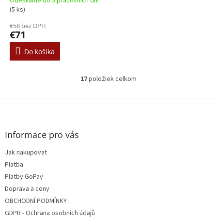
Odesíláme do 3 pracovních dní
(5 ks)
€58 bez DPH
€71
Do košíka
17
položiek celkom
O
v
l
Z
á
á
d
p
a
ä
Informace pro vás
c
t
i
Jak nakupovat
i
e
e
Platba
p
r
Platby GoPay
v
Doprava a ceny
k
OBCHODNÍ PODMÍNKY
y
v
GDPR - Ochrana osobních údajů