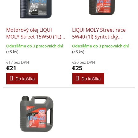
s
d
p
u
r
k
o
t
d
Motorový olej LIQUI
LIQUI MOLY Street race
o
u
MOLY Street 15W50 (1L)
5W40 (1l) Syntetický
v
k
4T
motorový olej 4T
Odesíláme do 3 pracovních dní
Odesíláme do 3 pracovních dní
t
(>5 ks)
(>5 ks)
o
€17 bez DPH
€20 bez DPH
v
€21
€25
Do košíka
Do košíka