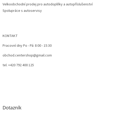
ý
Velkoobchodní prodej pro autodoplňky a autopříslušenství
p
Spolupráce s autoservisy
i
s
u
KONTAKT
Pracovní dny Po - Pá: 8:00 - 15:30
obchod.centershop@gmail.com
tel. +420 792 400 125
Dotazník