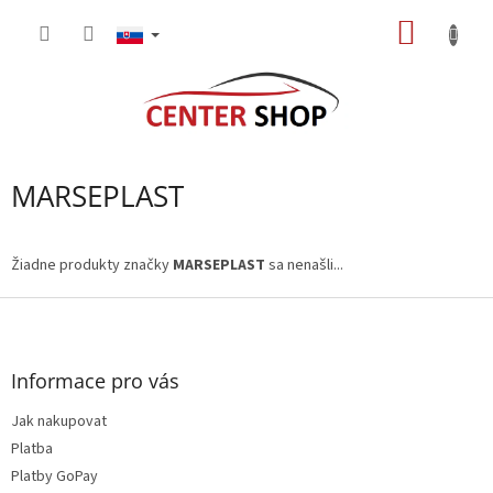
Prejsť
NÁKU
na
obsah
KOŠÍK
MARSEPLAST
Žiadne produkty značky
MARSEPLAST
sa nenašli...
Z
á
p
ä
Informace pro vás
t
Jak nakupovat
i
e
Platba
Platby GoPay