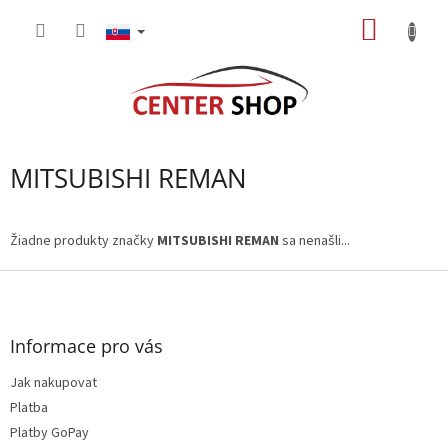
Prejsť
NÁKU
na
obsah
KOŠÍK
MITSUBISHI REMAN
Žiadne produkty značky
MITSUBISHI REMAN
sa nenašli...
Z
á
p
ä
Informace pro vás
t
Jak nakupovat
i
e
Platba
Platby GoPay