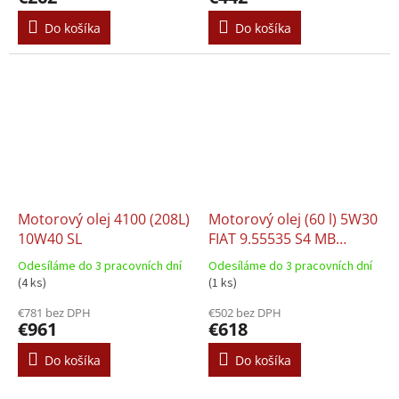
Do košíka
Do košíka
Motorový olej 4100 (208L)
Motorový olej (60 l) 5W30
10W40 SL
FIAT 9.55535 S4 MB
226.51 RENAULT RN 0720
Odesíláme do 3 pracovních dní
Odesíláme do 3 pracovních dní
(4 ks)
(1 ks)
€781 bez DPH
€502 bez DPH
€961
€618
Do košíka
Do košíka