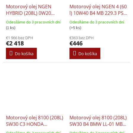
Motorový olej NGEN
Motorový olej NGEN 4 (60
HYBRID (208L) 0W20
l) 10W40 B4 MB 229.3 PSA
(hybridní vozidla) GF-6A
B71 2300 RENAULT RN
Odesíláme do 3 pracovních dní
Odesíláme do 3 pracovních dní
SP HONDA KIA NISSAN
0700 RENAULT RN 0710
(1 ks)
(>5 ks)
TOYOTA
SAE J300 VW 501.00 VW
€1 966 bez DPH
€363 bez DPH
505.00
€2 418
€446
Do košíka
Do košíka
Motorový olej 8100 (208L)
Motorový olej 8100 (208L)
5W30 C3 HONDA
5W30 B4 BMW LL-01 MB
HYUNDAI KIA MB 229.52
226.5 MB 229.5 RENAULT