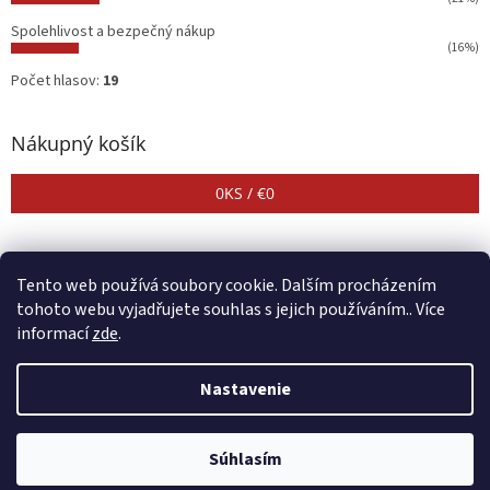
Spolehlivost a bezpečný nákup
(16%)
Počet hlasov:
19
Nákupný košík
0
KS /
€0
Tento web používá soubory cookie. Dalším procházením
tohoto webu vyjadřujete souhlas s jejich používáním.. Více
informací
zde
.
Vytvoril Shoptet
Nastavenie
Copyright 2026
CENTER SHOP
. Všetky práva vyhradené.
Upraviť
Súhlasím
nastavenie cookies