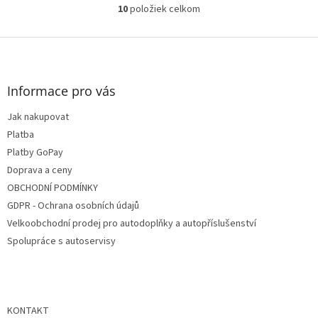
10
položiek celkom
O
v
l
Z
á
á
d
p
a
ä
Informace pro vás
c
t
i
Jak nakupovat
i
e
e
Platba
p
r
Platby GoPay
v
Doprava a ceny
k
OBCHODNÍ PODMÍNKY
y
v
GDPR - Ochrana osobních údajů
ý
Velkoobchodní prodej pro autodoplňky a autopříslušenství
p
Spolupráce s autoservisy
i
s
u
KONTAKT