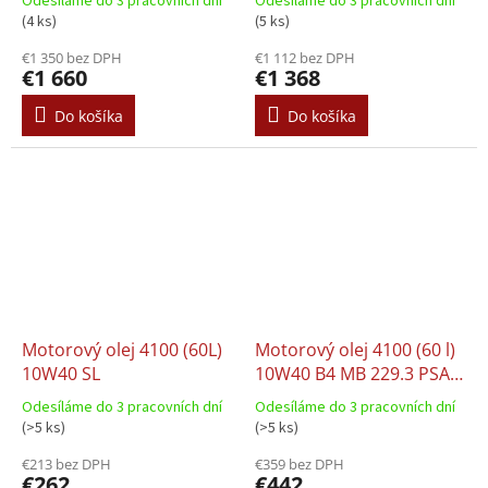
Odesíláme do 3 pracovních dní
Odesíláme do 3 pracovních dní
MITSUBISHI NISSAN PSA
RN 0700 RENAULT RN
(4 ks)
(5 ks)
B71 2290 RENAULT RN 17
0710 VW 502.00 VW
€1 350 bez DPH
€1 112 bez DPH
SUBARU SUZUKI TOYOTA
505.00
€1 660
€1 368
Do košíka
Do košíka
Motorový olej 4100 (60L)
Motorový olej 4100 (60 l)
10W40 SL
10W40 B4 MB 229.3 PSA
B71 2300 RENAULT RN
Odesíláme do 3 pracovních dní
Odesíláme do 3 pracovních dní
0700 RENAULT RN 0710
(>5 ks)
(>5 ks)
VW 501.01 VW 505.00
€213 bez DPH
€359 bez DPH
€262
€442