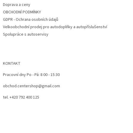
v
Doprava a ceny
k
OBCHODNÍ PODMÍNKY
y
v
GDPR - Ochrana osobních údajů
ý
Velkoobchodní prodej pro autodoplňky a autopříslušenství
p
Spolupráce s autoservisy
i
s
u
KONTAKT
Pracovní dny Po - Pá: 8:00 - 15:30
obchod.centershop@gmail.com
tel. +420 792 400 125