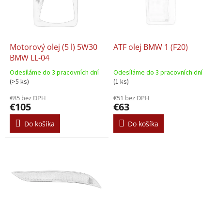
s
d
p
u
r
k
o
t
d
Motorový olej (5 l) 5W30
ATF olej BMW 1 (F20)
o
u
BMW LL-04
v
k
Odesíláme do 3 pracovních dní
Odesíláme do 3 pracovních dní
t
(>5 ks)
(1 ks)
o
€85 bez DPH
€51 bez DPH
v
€105
€63
Do košíka
Do košíka