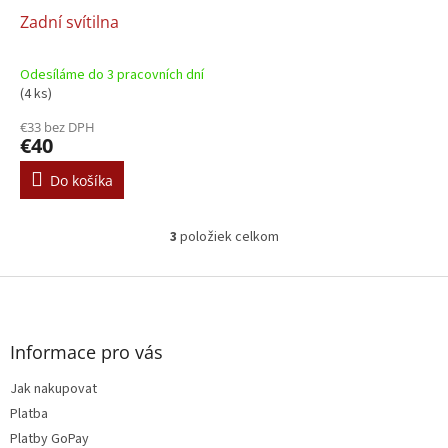
Zadní svítilna
Odesíláme do 3 pracovních dní
(4 ks)
€33 bez DPH
€40
Do košíka
3
položiek celkom
O
v
l
Z
á
á
d
p
a
ä
Informace pro vás
c
t
i
Jak nakupovat
i
e
e
Platba
p
r
Platby GoPay