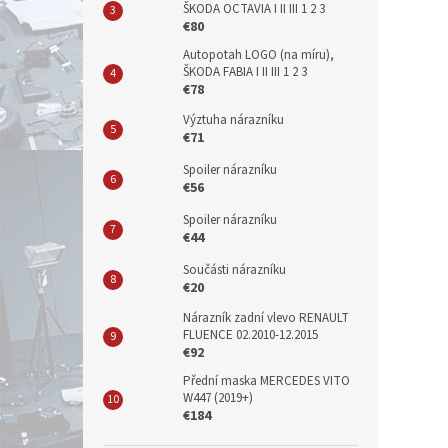
ŠKODA OCTAVIA I II III 1 2 3
€80
Autopotah LOGO (na míru),
ŠKODA FABIA I II III 1 2 3
€78
Výztuha nárazníku
€71
Spoiler nárazníku
€56
Spoiler nárazníku
€44
Součásti nárazníku
€20
Nárazník zadní vlevo RENAULT
FLUENCE 02.2010-12.2015
€92
Přední maska MERCEDES VITO
W447 (2019+)
€184