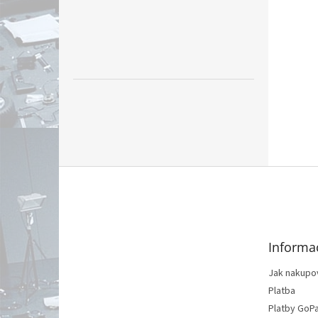
Z
á
p
ä
t
Informa
i
e
Jak nakupo
Platba
Platby GoP