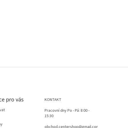
ce pro vás
KONTAKT
vat
Pracovní dny Po - Pá: 8:00 -
15:30
ay
obchod.centershop@gmail.com