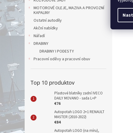
ROZVODOVÉ SADY
MOTOROVÉ OLEJE, MAZIVA A PROVOZNÍ
KAPALINY
Nast
Ostatní autodíly
Akční nabídky
Nářadí
DRABINY
DRABINY I PODESTY
Pracovní oděvy a pracovní obuv
Top 10 produktov
Plastové blatníky zadní IVECO
DAILY MOVANO - sada L+P
€76
Autopotah LOGO 2+1 RENAULT
MASTER (2010-2022)
€84
Autopotah LOGO (na míru),