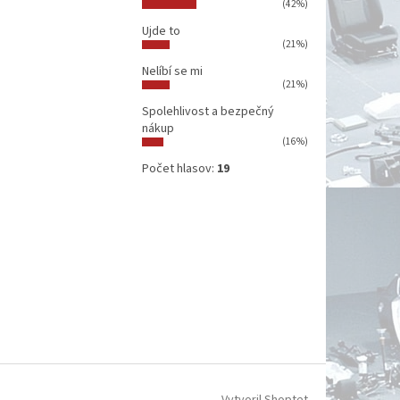
(42%)
Ujde to
(21%)
Nelíbí se mi
(21%)
Spolehlivost a bezpečný
nákup
(16%)
Počet hlasov:
19
Vytvoril Shoptet