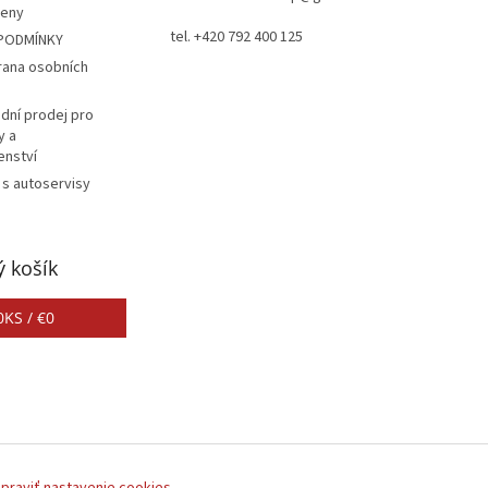
ceny
tel. +420 792 400 125
PODMÍNKY
rana osobních
dní prodej pro
y a
enství
 s autoservisy
 košík
0
KS /
€0