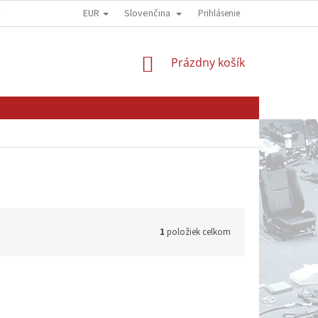
EUR
Slovenčina
Y
OBCHODNÍ PODMÍNKY
GDPR - OCHRANA OSOBNÍCH ÚDAJŮ
Prihlásenie
NÁKUPNÝ
Prázdny košík
KOŠÍK
1
položiek celkom