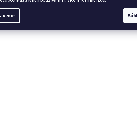
avenie
Súh