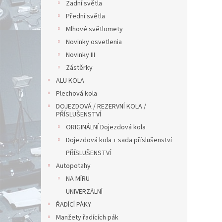
Zadní světla
Přední světla
Mlhové světlomety
Novinky osvetlenia
Novinky III
Zástěrky
ALU KOLA
Plechová kola
DOJEZDOVÁ / REZERVNÍ KOLA /
PŘÍSLUŠENSTVÍ
ORIGINÁLNÍ Dojezdová kola
Dojezdová kola + sada příslušenství
PŘÍSLUŠENSTVÍ
Autopotahy
NA MÍRU
UNIVERZÁLNÍ
ŘADÍCÍ PÁKY
Manžety řadících pák