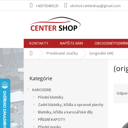
Prejsť
+420792400125
obchod.centershop@gmail.com
na
obsah
KONTAKTY
NAPÍŠTE NÁM
OBCHODNÍ PODMÍN
Domov
Predávané značky
(originální GM)
B
(ori
o
Preskočiť
č
Kategórie
kategórie
n
R
ý
KAROSERIE
a
p
Odpor
Přední blatníky
d
a
e
Zadní blatníky, křídla a opravné plechy
n
V
n
e
Blatníky, křídla a karosářské díly
ý
i
l
PŘEDNÍ KAPOTY
p
e
Přední masky