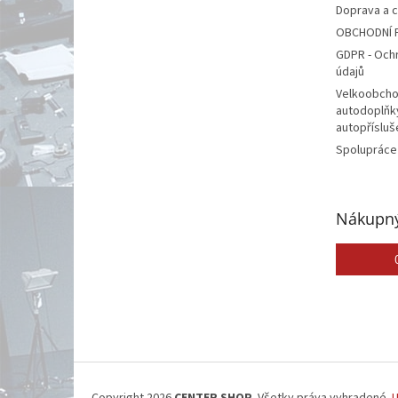
Doprava a 
OBCHODNÍ 
GDPR - Och
údajů
Velkoobcho
autodoplňk
autopřísluš
Spolupráce
Nákupný