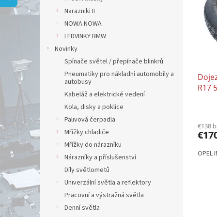
i
p
Narazniki II
s
r
p
NOWA NOWA
o
r
d
LEDVINKY BMW
o
u
Novinky
d
k
Spínače světel / přepínače blinkrů
u
t
Pneumatiky pro nákladní automobily a
Doje
k
o
autobusy
R17 
t
v
Kabeláž a elektrické vedení
o
Kola, disky a poklice
v
Palivová čerpadla
€138 
Mřížky chladiče
€17
Mřížky do nárazníku
OPEL 
Nárazníky a příslušenství
Díly světlometů
Univerzální světla a reflektory
Pracovní a výstražná světla
Denní světla