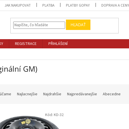
JAK NAKUPOVAT
PLATBA
PLATBY GOPAY
DOPRAVA A CEN
HĽADAŤ
KY
REGISTRACE
PŘIHLÁŠENÍ
ginální GM)
účame
Najlacnejšie
Najdrahšie
Najpredávanejšie
Abecedne
Kód:
KD-32