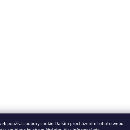
web používá soubory cookie. Dalším procházením tohoto webu
jete souhlas s jejich používáním.. Více informací
zde
.