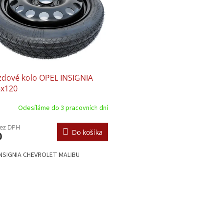
zdové kolo OPEL INSIGNIA
5x120
Odesíláme do 3 pracovních dní
bez DPH
Do košíka
0
INSIGNIA CHEVROLET MALIBU
O
v
l
á
d