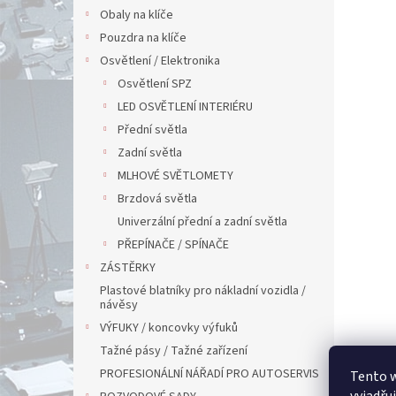
Obaly na klíče
Pouzdra na klíče
Osvětlení / Elektronika
Osvětlení SPZ
LED OSVĚTLENÍ INTERIÉRU
Přední světla
Zadní světla
MLHOVÉ SVĚTLOMETY
Brzdová světla
Univerzální přední a zadní světla
PŘEPÍNAČE / SPÍNAČE
ZÁSTĚRKY
Plastové blatníky pro nákladní vozidla /
návěsy
VÝFUKY / koncovky výfuků
Tažné pásy / Tažné zařízení
PROFESIONÁLNÍ NÁŘADÍ PRO AUTOSERVIS
Tento 
vyjadřu