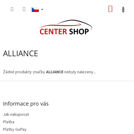
Přejít
NÁKUP
na
obsah
KOŠÍK
ALLIANCE
Žádné produkty značky
ALLIANCE
nebyly nalezeny...
Z
á
p
a
Informace pro vás
t
Jak nakupovat
í
Platba
Platby GoPay