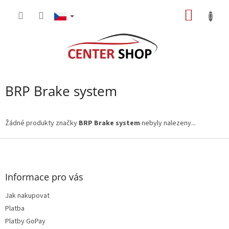
Přejít
NÁKUP
na
obsah
KOŠÍK
BRP Brake system
Žádné produkty značky
BRP Brake system
nebyly nalezeny...
Z
á
p
a
Informace pro vás
t
Jak nakupovat
í
Platba
Platby GoPay