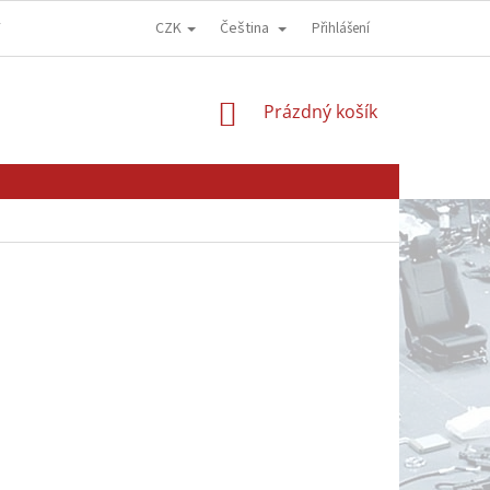
CZK
Čeština
Y
OBCHODNÍ PODMÍNKY
GDPR - OCHRANA OSOBNÍCH ÚDAJŮ
Přihlášení
NÁKUPNÍ
Prázdný košík
KOŠÍK