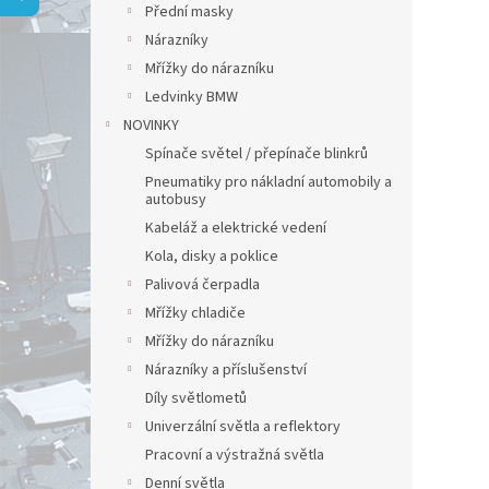
a
Přední masky
n
Nárazníky
e
Mřížky do nárazníku
l
Ledvinky BMW
NOVINKY
Spínače světel / přepínače blinkrů
Pneumatiky pro nákladní automobily a
autobusy
Kabeláž a elektrické vedení
Kola, disky a poklice
Palivová čerpadla
Mřížky chladiče
Mřížky do nárazníku
Nárazníky a příslušenství
Díly světlometů
Univerzální světla a reflektory
Pracovní a výstražná světla
Denní světla