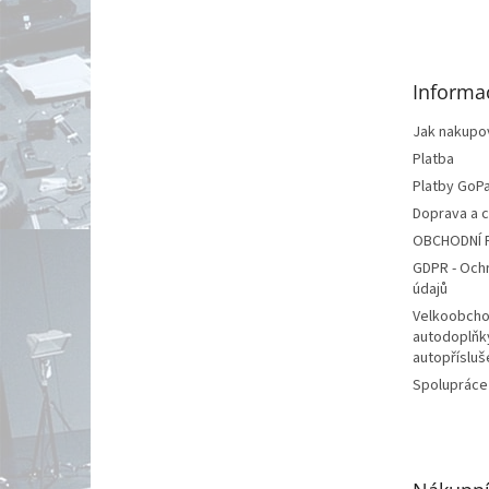
á
p
a
t
Informa
í
Jak nakupo
Platba
Platby GoP
Doprava a 
OBCHODNÍ 
GDPR - Och
údajů
Velkoobcho
autodoplňk
autopřísluš
Spolupráce