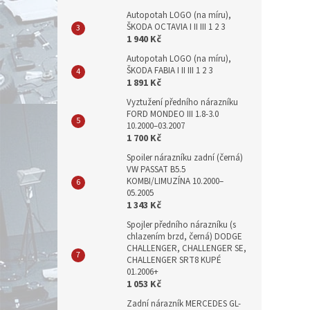
Autopotah LOGO (na míru),
ŠKODA OCTAVIA I II III 1 2 3
1 940 Kč
Autopotah LOGO (na míru),
ŠKODA FABIA I II III 1 2 3
1 891 Kč
Vyztužení předního nárazníku
FORD MONDEO III 1.8-3.0
10.2000–03.2007
1 700 Kč
Spoiler nárazníku zadní (černá)
VW PASSAT B5.5
KOMBI/LIMUZÍNA 10.2000–
05.2005
1 343 Kč
Spojler předního nárazníku (s
chlazením brzd, černá) DODGE
CHALLENGER, CHALLENGER SE,
CHALLENGER SRT8 KUPÉ
01.2006+
1 053 Kč
Zadní nárazník MERCEDES GL-