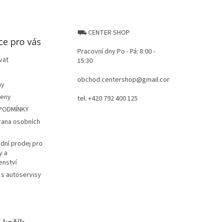
⛟ CENTER SHOP
ce pro vás
Pracovní dny Po - Pá: 8:00 -
vat
15:30
obchod.centershop@gmail.com
ay
ceny
tel. +420 792 400 125
PODMÍNKY
rana osobních
dní prodej pro
y a
enství
 s autoservisy