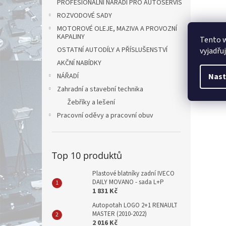
PROFESIONÁLNÍ NÁŘADÍ PRO AUTOSERVIS
ROZVODOVÉ SADY
MOTOROVÉ OLEJE, MAZIVA A PROVOZNÍ
KAPALINY
Tento 
OSTATNÍ AUTODÍLY A PŘÍSLUŠENSTVÍ
vyjadřu
AKČNÍ NABÍDKY
NÁŘADÍ
Nast
Zahradní a stavební technika
Žebříky a lešení
Pracovní oděvy a pracovní obuv
Top 10 produktů
Plastové blatníky zadní IVECO
DAILY MOVANO - sada L+P
1 831 Kč
Autopotah LOGO 2+1 RENAULT
MASTER (2010-2022)
2 016 Kč