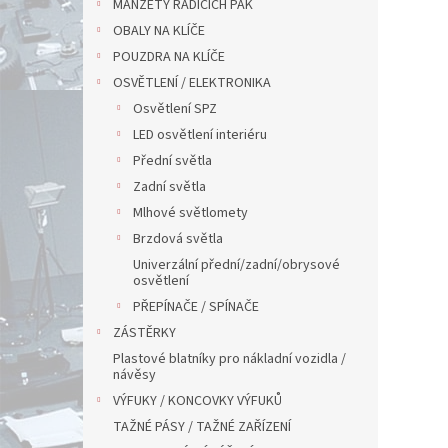
MANŽETY ŘADÍCÍCH PÁK
OBALY NA KLÍČE
POUZDRA NA KLÍČE
OSVĚTLENÍ / ELEKTRONIKA
Osvětlení SPZ
LED osvětlení interiéru
Přední světla
Zadní světla
Mlhové světlomety
Brzdová světla
Univerzální přední/zadní/obrysové
osvětlení
PŘEPÍNAČE / SPÍNAČE
ZÁSTĚRKY
Plastové blatníky pro nákladní vozidla /
návěsy
VÝFUKY / KONCOVKY VÝFUKŮ
TAŽNÉ PÁSY / TAŽNÉ ZAŘÍZENÍ