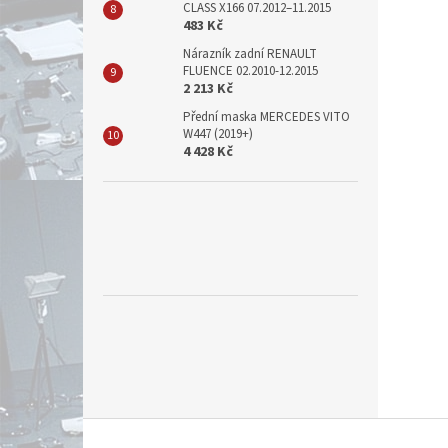
CLASS X166 07.2012–11.2015
483 Kč
Nárazník zadní RENAULT
FLUENCE 02.2010-12.2015
2 213 Kč
Přední maska MERCEDES VITO
W447 (2019+)
4 428 Kč
Z