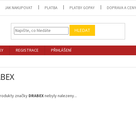
JAK NAKUPOVAT
PLATBA
PLATBY GOPAY
DOPRAVA A CEN
HLEDAT
KY
REGISTRACE
PŘIHLÁŠENÍ
BEX
rodukty značky
DRABEX
nebyly nalezeny...