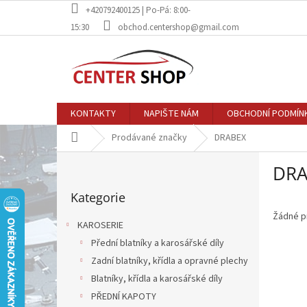
Přejít
+420792400125 | Po-Pá: 8:00-
na
15:30
obchod.centershop@gmail.com
obsah
KONTAKTY
NAPIŠTE NÁM
OBCHODNÍ PODMÍN
Domů
Prodávané značky
DRABEX
P
DRA
o
Přeskočit
s
Kategorie
kategorie
t
r
Žádné p
KAROSERIE
a
Přední blatníky a karosářské díly
n
Zadní blatníky, křídla a opravné plechy
n
í
Blatníky, křídla a karosářské díly
p
PŘEDNÍ KAPOTY