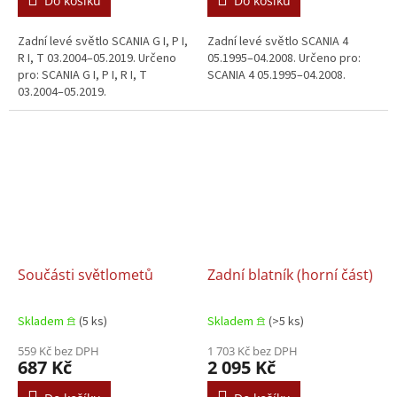
Do košíku
Do košíku
Zadní levé světlo SCANIA G I, P I,
Zadní levé světlo SCANIA 4
R I, T 03.2004–05.2019. Určeno
05.1995–04.2008. Určeno pro:
pro: SCANIA G I, P I, R I, T
SCANIA 4 05.1995–04.2008.
03.2004–05.2019.
Součásti světlometů
Zadní blatník (horní část)
Skladem 𖠿
(5 ks)
Skladem 𖠿
(>5 ks)
559 Kč bez DPH
1 703 Kč bez DPH
687 Kč
2 095 Kč