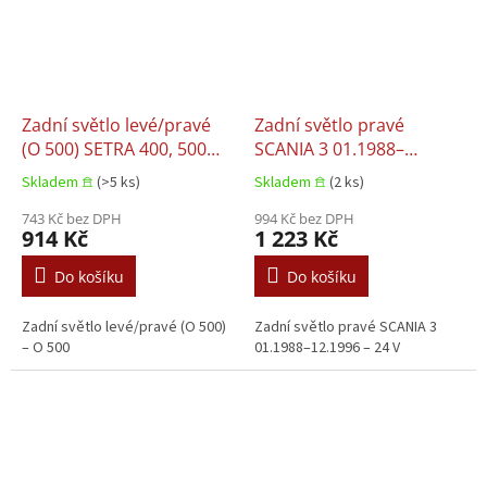
Zadní světlo levé/pravé
Zadní světlo pravé
(O 500) SETRA 400, 500
SCANIA 3 01.1988–
01.2096–01.2096
12.1996
Skladem 𖠿
(>5 ks)
Skladem 𖠿
(2 ks)
743 Kč bez DPH
994 Kč bez DPH
914 Kč
1 223 Kč
Do košíku
Do košíku
Zadní světlo levé/pravé (O 500)
Zadní světlo pravé SCANIA 3
– O 500
01.1988–12.1996 – 24 V