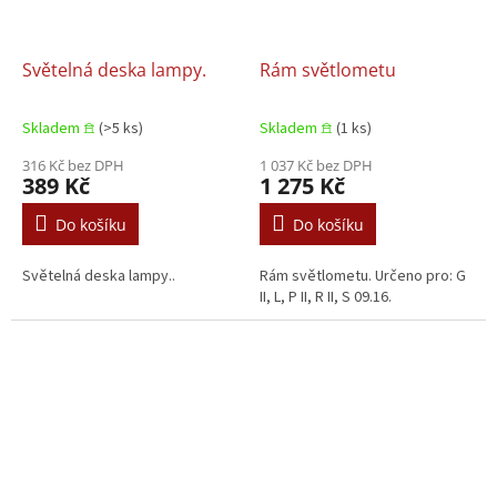
Světelná deska lampy.
Rám světlometu
Skladem 𖠿
(>5 ks)
Skladem 𖠿
(1 ks)
316 Kč bez DPH
1 037 Kč bez DPH
389 Kč
1 275 Kč
Do košíku
Do košíku
Světelná deska lampy..
Rám světlometu. Určeno pro: G
II, L, P II, R II, S 09.16.