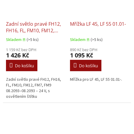
Zadní světlo pravé FH12,
Mřížka LF 45, LF 55 01.01-
FH16, FL, FM10, FM12,
FM7, FM9 08.2093–
Skladem 𖠿
(>5 ks)
Skladem 𖠿
(>5 ks)
08.2093
1 159 Kč bez DPH
890 Kč bez DPH
1 426 Kč
1 095 Kč
Do košíku
Do košíku
Zadní světlo pravé FH12, FH16,
Mřížka pro LF 45, LF 55 01.01-.
FL, FM10, FM12, FM7, FM9
08.2093–08.2093 – 24 V, s
osvětlením štítku