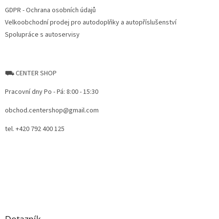
ý
GDPR - Ochrana osobních údajů
p
Velkoobchodní prodej pro autodoplňky a autopříslušenství
i
Spolupráce s autoservisy
s
u
⛟ CENTER SHOP
Pracovní dny Po - Pá: 8:00 - 15:30
obchod.centershop@gmail.com
tel. +420 792 400 125
Dotazník