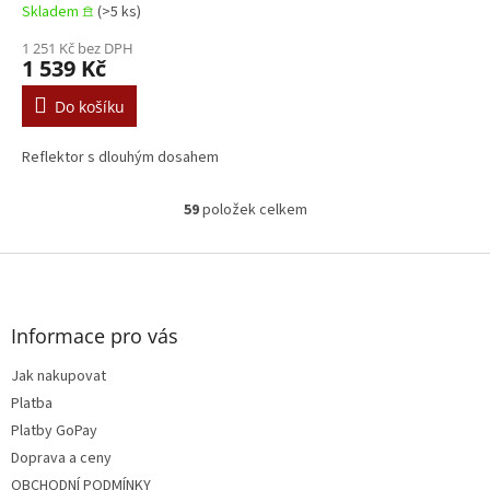
Skladem 𖠿
(>5 ks)
1 251 Kč bez DPH
1 539 Kč
Do košíku
Reflektor s dlouhým dosahem
59
položek celkem
O
v
l
Z
á
á
d
p
a
a
Informace pro vás
c
t
í
Jak nakupovat
í
p
Platba
r
v
Platby GoPay
k
Doprava a ceny
y
OBCHODNÍ PODMÍNKY
v