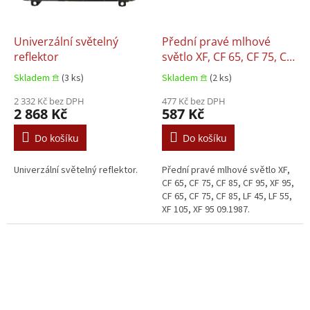
Univerzální světelný
Přední pravé mlhové
reflektor
světlo XF, CF 65, CF 75, CF
85, CF 95, XF 95, CF 65, CF
Skladem 𖠿
(3 ks)
Skladem 𖠿
(2 ks)
75, CF 85, LF 45, LF 55, XF
2 332 Kč bez DPH
105, XF 95 09.1987
477 Kč bez DPH
2 868 Kč
587 Kč
Do košíku
Do košíku
Univerzální světelný reflektor.
Přední pravé mlhové světlo XF,
CF 65, CF 75, CF 85, CF 95, XF 95,
CF 65, CF 75, CF 85, LF 45, LF 55,
XF 105, XF 95 09.1987.