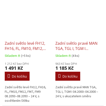
Zadní světlo levé FH12,
Zadní světlo pravé MAN
FH16, FL, FM10, FM12,
TGA, TGL I, TGM I
FM7, FM9 08.2093–
04.2000–04.2000
Skladem 𖠿
(>5 ks)
Skladem 𖠿
(4 ks)
08.2093
1 212 Kč bez DPH
963 Kč bez DPH
1 491 Kč
1 185 Kč
Do košíku
Do košíku
Zadní světlo levé FH12, FH16,
Zadní světlo pravé MAN TGA,
FL, FM10, FM12, FM7, FM9
TGL I, TGM I 04.2000–04.2000 –
08.2093–08.2093 – 24 V, s
24 V, s ukazatelem směru
osvětlením štítku