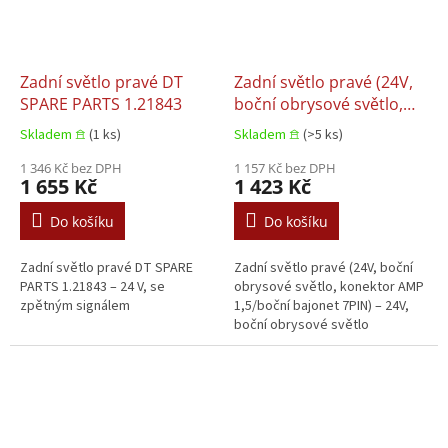
Zadní světlo pravé DT
Zadní světlo pravé (24V,
SPARE PARTS 1.21843
boční obrysové světlo,
konektor AMP 1,5/boční
Skladem 𖠿
(1 ks)
Skladem 𖠿
(>5 ks)
bajonet 7PIN) SCANIA 4 -
1 346 Kč bez DPH
08 1.21442 05.1995–
1 157 Kč bez DPH
1 655 Kč
1 423 Kč
04.2008
Do košíku
Do košíku
Zadní světlo pravé DT SPARE
Zadní světlo pravé (24V, boční
PARTS 1.21843 – 24 V, se
obrysové světlo, konektor AMP
zpětným signálem
1,5/boční bajonet 7PIN) – 24V,
boční obrysové světlo