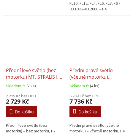
FL10, FL12, FL4, FL6, FL7, FS7
09.1985–03.2000 – H4
Přední levé světlo (bez
Přední pravé světlo
motorku) MT, STRALIS I,
(včetně motorku)
TRAKKER I, TRAKKER II
EUROCARGO I-III,
Skladem 𖠿
(2 ks)
Skladem 𖠿
(4 ks)
01.1991+
EUROSTAR, EUROTECH
2 219 Kč bez DPH
MH, EUROTECH MP,
6 289 Kč bez DPH
2 729 Kč
7 736 Kč
EUROTECH MT,
EUROTRAKKER 01.1991+
Do košíku
Do košíku
Přední levé světlo (bez
Přední pravé světlo (včetně
motorku) – bez motorku, H7
motorku) – včetně motorku, H4