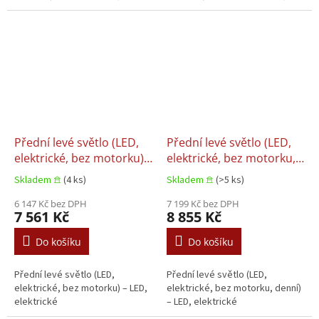
Přední levé světlo (LED,
Přední levé světlo (LED,
elektrické, bez motorku)
elektrické, bez motorku,
IVECO STRALIS II 09.2012+
denní) VOLVO FL III
Skladem 𖠿
(4 ks)
Skladem 𖠿
(>5 ks)
05.2013+
6 147 Kč bez DPH
7 199 Kč bez DPH
7 561 Kč
8 855 Kč
Do košíku
Do košíku
Přední levé světlo (LED,
Přední levé světlo (LED,
elektrické, bez motorku) – LED,
elektrické, bez motorku, denní)
elektrické
– LED, elektrické