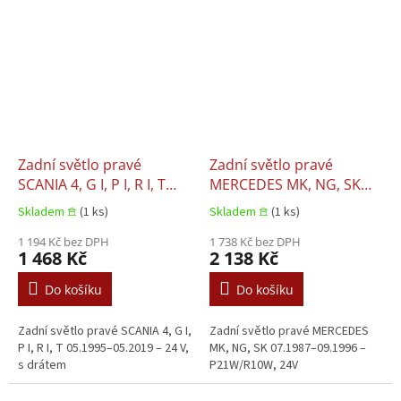
Zadní světlo pravé
Zadní světlo pravé
SCANIA 4, G I, P I, R I, T
MERCEDES MK, NG, SK
05.1995–05.2019
07.1987–09.1996
Skladem 𖠿
(1 ks)
Skladem 𖠿
(1 ks)
1 194 Kč bez DPH
1 738 Kč bez DPH
1 468 Kč
2 138 Kč
Do košíku
Do košíku
Zadní světlo pravé SCANIA 4, G I,
Zadní světlo pravé MERCEDES
P I, R I, T 05.1995–05.2019 – 24 V,
MK, NG, SK 07.1987–09.1996 –
s drátem
P21W/R10W, 24V