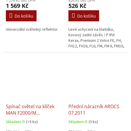
1 276 Kč bez DPH
FH12, FH16, FL6, FM, FM II,
428 Kč bez DPH
1 569 Kč
526 Kč
FM10, FM12, FM7, FM9,
Fmx, NH12 09.1985+
Do košíku
Do košíku
Univerzální světelný reflektor.
Levé uchycení na blatníku,
kovový zadní závěs / P RVI
Kerax, Premium 2 Volvo FE, FH,
FH12, FH16, FL6, FM, FM II, FM10,
FM12, FM7, FM9, Fmx, NH12
09.1985+.
Spínač světel na klíček
Přední nárazník AROCS
MAN F2000/M
07.2011
2000/NL/SG/SL/SÜ/ÜL
Skladem 𖠿
(>5 ks)
Skladem 𖠿
(3 ks)
10.1975+