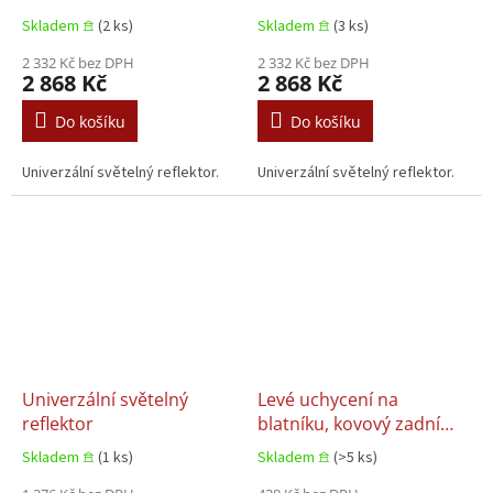
Skladem 𖠿
(2 ks)
Skladem 𖠿
(3 ks)
2 332 Kč bez DPH
2 332 Kč bez DPH
2 868 Kč
2 868 Kč
Do košíku
Do košíku
Univerzální světelný reflektor.
Univerzální světelný reflektor.
Univerzální světelný
Levé uchycení na
reflektor
blatníku, kovový zadní
závěs / P RVI Kerax,
Skladem 𖠿
(1 ks)
Skladem 𖠿
(>5 ks)
Premium 2 Volvo FE, FH,