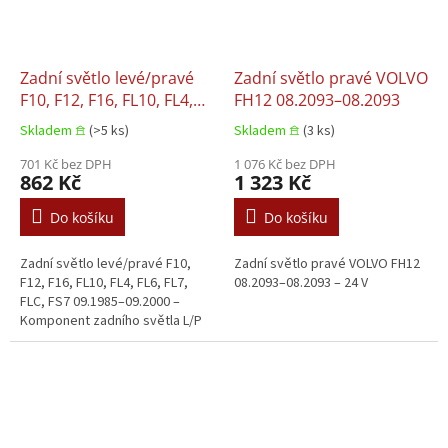
Zadní světlo levé/pravé
Zadní světlo pravé VOLVO
F10, F12, F16, FL10, FL4,
FH12 08.2093–08.2093
FL6, FL7, FLC, FS7
Skladem 𖠿
(>5 ks)
Skladem 𖠿
(3 ks)
09.1985–09.2000
701 Kč bez DPH
1 076 Kč bez DPH
862 Kč
1 323 Kč
Do košíku
Do košíku
Zadní světlo levé/pravé F10,
Zadní světlo pravé VOLVO FH12
F12, F16, FL10, FL4, FL6, FL7,
08.2093–08.2093 – 24 V
FLC, FS7 09.1985–09.2000 –
Komponent zadního světla L/P
Vhodné pro: F10, F12, F16, FL10,
FL4, FL6, FL7, FLC, FS7...