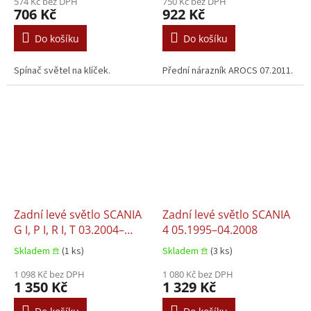
574 Kč bez DPH
750 Kč bez DPH
706 Kč
922 Kč
Do košíku
Do košíku
Spínač světel na klíček.
Přední nárazník AROCS 07.2011.
Zadní levé světlo SCANIA
Zadní levé světlo SCANIA
G I, P I, R I, T 03.2004–
4 05.1995–04.2008
05.2019
Skladem 𖠿
(1 ks)
Skladem 𖠿
(3 ks)
1 098 Kč bez DPH
1 080 Kč bez DPH
1 350 Kč
1 329 Kč