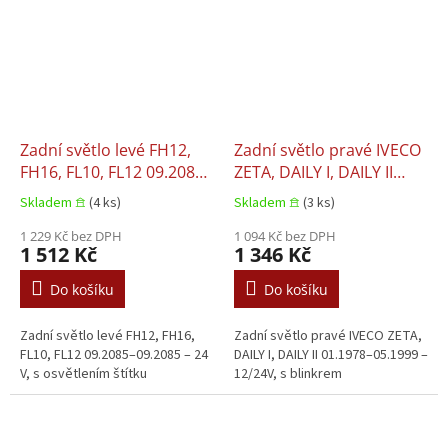
Zadní světlo levé FH12,
Zadní světlo pravé IVECO
FH16, FL10, FL12 09.2085–
ZETA, DAILY I, DAILY II
09.2085
01.1978–05.1999
Skladem 𖠿
(4 ks)
Skladem 𖠿
(3 ks)
1 229 Kč bez DPH
1 094 Kč bez DPH
1 512 Kč
1 346 Kč
Do košíku
Do košíku
Zadní světlo levé FH12, FH16,
Zadní světlo pravé IVECO ZETA,
FL10, FL12 09.2085–09.2085 – 24
DAILY I, DAILY II 01.1978–05.1999 –
V, s osvětlením štítku
12/24V, s blinkrem