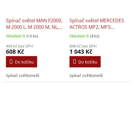
Spínač světel MAN F2000,
Spínač světel MERCEDES
M 2000 L, M 2000 M, NL,
ACTROS MP2, MP3
SG, SL, SÜ, ÜL 10.1975–
10.2002–10.2002
Skladem 𖠿
(>5 ks)
Skladem 𖠿
(4 ks)
10.1975
494 Kč bez DPH
848 Kč bez DPH
608 Kč
1 043 Kč
Do košíku
Do košíku
Spínač světlometů
Spínač světlometů