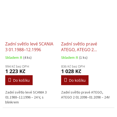
Zadní světlo levé SCANIA
Zadní světlo pravé
3 01.1988–12.1996
ATEGO, ATEGO 2
01.2098–01.2098
Skladem 𖠿
(4 ks)
Skladem 𖠿
(1 ks)
994 Kč bez DPH
836 Kč bez DPH
1 223 Kč
1 028 Kč
Do košíku
Do košíku
Zadní světlo levé SCANIA 3
Zadní světlo pravé ATEGO,
01.1988–12.1996 – 24 V, s
ATEGO 2 01.2098–01.2098 – 24V
blinkrem