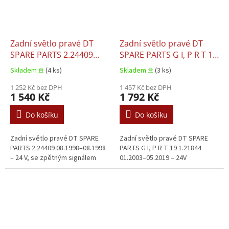
Zadní světlo pravé DT
Zadní světlo pravé DT
SPARE PARTS 2.24409
SPARE PARTS G I, P R T 19
08.1998–08.1998
1.21844 01.2003–05.2019
Skladem 𖠿
(4 ks)
Skladem 𖠿
(3 ks)
1 252 Kč bez DPH
1 457 Kč bez DPH
1 540 Kč
1 792 Kč
Do košíku
Do košíku
Zadní světlo pravé DT SPARE
Zadní světlo pravé DT SPARE
PARTS 2.24409 08.1998–08.1998
PARTS G I, P R T 19 1.21844
– 24 V, se zpětným signálem
01.2003–05.2019 – 24V