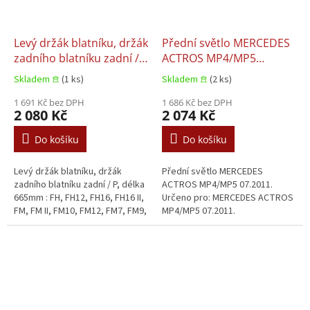
Levý držák blatníku, držák
Přední světlo MERCEDES
zadního blatníku zadní /
ACTROS MP4/MP5
P, délka 665mm : FH,
07.2011
Skladem 𖠿
(1 ks)
Skladem 𖠿
(2 ks)
FH12, FH16, FH16 II, FM,
FM II, FM10, FM12, FM7,
1 691 Kč bez DPH
1 686 Kč bez DPH
2 080 Kč
2 074 Kč
FM9, Fmx, NH12 08.1993+
Do košíku
Do košíku
Levý držák blatníku, držák
Přední světlo MERCEDES
zadního blatníku zadní / P, délka
ACTROS MP4/MP5 07.2011.
665mm : FH, FH12, FH16, FH16 II,
Určeno pro: MERCEDES ACTROS
FM, FM II, FM10, FM12, FM7, FM9,
MP4/MP5 07.2011.
Fmx, NH12 08.1993+.