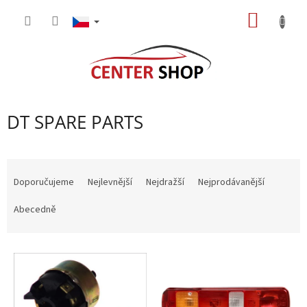
Přejít
NÁKUP
na
obsah
KOŠÍK
DT SPARE PARTS
Ř
a
Doporučujeme
Nejlevnější
Nejdražší
Nejprodávanější
z
e
Abecedně
n
í
V
p
ý
r
p
o
i
d