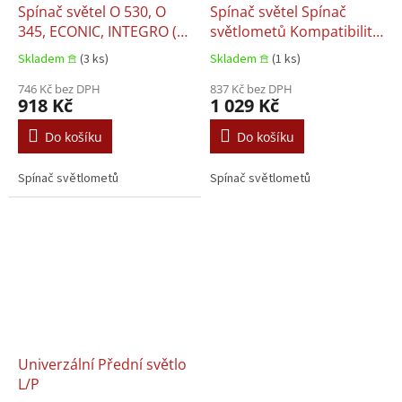
Spínač světel O 530, O
Spínač světel Spínač
345, ECONIC, INTEGRO (O
světlometů Kompatibilita
550), MK, NG, O 403, OH,
SCANIA 3, 3 BUS 01.1988–
Skladem 𖠿
(3 ks)
Skladem 𖠿
(1 ks)
SK 01.1970–01.1970
01.1988
746 Kč bez DPH
837 Kč bez DPH
918 Kč
1 029 Kč
Do košíku
Do košíku
Spínač světlometů
Spínač světlometů
Univerzální Přední světlo
L/P