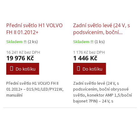
Přední světlo H1 VOLVO
Zadní světlo levé (24 V, s
FH II 01.2012+
podsvícením, boční
obrysové světlo,
Skladem 𖠿
(2 ks)
Skladem 𖠿
(1 ks)
konektor AMP 1,5/boční
16 241 Kč bez DPH
bajonet 7PIN) SCANIA G I,
1 176 Kč bez DPH
19 976 Kč
1 446 Kč
P R T - 19 1.21426
03.2004–05.2019
Do košíku
Do košíku
Přední světlo H1 VOLVO FH II
Zadní světlo levé (24 V, s
01.2012+ – D1S/H1/LED/PY21W,
podsvícením, boční obrysové
manuální
světlo, konektor AMP 1,5/boční
bajonet 7PIN) – 24 V, s
podsvícením