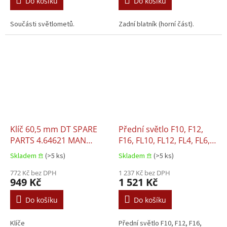
Do košíku
Do košíku
Součásti světlometů.
Zadní blatník (horní část).
Klíč 60,5 mm DT SPARE
Přední světlo F10, F12,
PARTS 4.64621 MAN
F16, FL10, FL12, FL4, FL6,
MERCEDES RVI |
FL7, FS7 09.1985–03.2000
Skladem 𖠿
(>5 ks)
Skladem 𖠿
(>5 ks)
MERCEDES RVI
772 Kč bez DPH
1 237 Kč bez DPH
949 Kč
1 521 Kč
Do košíku
Do košíku
Klíče
Přední světlo F10, F12, F16,