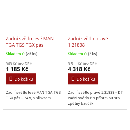
Zadní světlo levé MAN
Zadní světlo pravé
TGA TGS TGX pás
1.21838
Skladem 𖠿
(>5 ks)
Skladem 𖠿
(2 ks)
963 Kč bez DPH
3 511 Kč bez DPH
1 185 Kč
4 318 Kč
Do košíku
Do košíku
Zadní světlo levé MAN TGA TGS
Zadní světlo pravé 1.21838 – DT
TGX pás – 24 V, s blinkrem
zadní světlo P s přípravou pro
zpětný bzučák