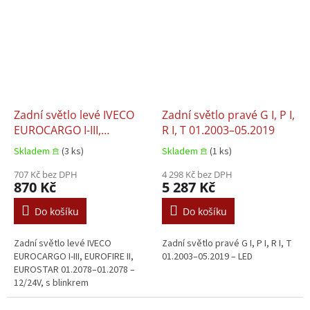
Zadní světlo levé IVECO
Zadní světlo pravé G I, P I,
EUROCARGO I-III,
R I, T 01.2003–05.2019
EUROFIRE II, EUROSTAR
Skladem 𖠿
(3 ks)
Skladem 𖠿
(1 ks)
01.2078–01.2078
707 Kč bez DPH
4 298 Kč bez DPH
870 Kč
5 287 Kč
Do košíku
Do košíku
Zadní světlo levé IVECO
Zadní světlo pravé G I, P I, R I, T
EUROCARGO I-III, EUROFIRE II,
01.2003–05.2019 – LED
EUROSTAR 01.2078–01.2078 –
12/24V, s blinkrem