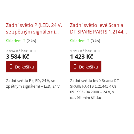
Zadní světlo P (LED, 24 V,
Zadní světlo levé Scania
se zpětným signálem)
DT SPARE PARTS 1.21441
SCANIA G II, L, R S 1.21885
4 08 05.1995–04.2008
Skladem 𖠿
(2 ks)
Skladem 𖠿
(3 ks)
09.2016–09.2016
2 914 Kč bez DPH
1 157 Kč bez DPH
3 584 Kč
1 423 Kč
Do košíku
Do košíku
Zadní světlo P (LED, 24 V, se
Zadní světlo levé Scania DT
zpětným signálem) – LED, 24 V
SPARE PARTS 1.21441 4 08
05.1995–04.2008 – 24 V, s
osvětlením štítku