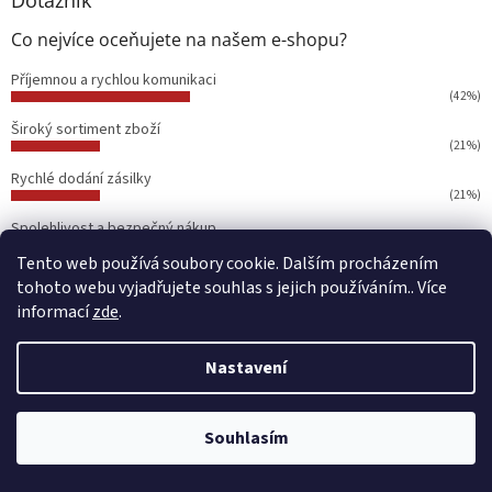
Co nejvíce oceňujete na našem e-shopu?
Příjemnou a rychlou komunikaci
(42%)
Široký sortiment zboží
(21%)
Rychlé dodání zásilky
(21%)
Spolehlivost a bezpečný nákup
(16%)
Tento web používá soubory cookie. Dalším procházením
Počet hlasů:
19
tohoto webu vyjadřujete souhlas s jejich používáním.. Více
informací
zde
.
Nákupní košík
Nastavení
0
KS /
0 KČ
Souhlasím