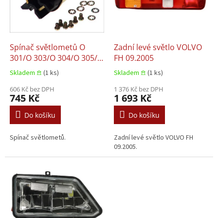
s
u
p
k
r
t
o
ů
d
Spínač světlometů O
Zadní levé světlo VOLVO
u
301/O 303/O 304/O 305/O
FH 09.2005
k
307/O 309/O 402/O 403/O
Skladem 𖠿
(1 ks)
Skladem 𖠿
(1 ks)
t
404/O 405/O 407/O 408,
ů
Setra 200/300 01.1968+
606 Kč bez DPH
1 376 Kč bez DPH
745 Kč
1 693 Kč
Do košíku
Do košíku
Spínač světlometů.
Zadní levé světlo VOLVO FH
09.2005.