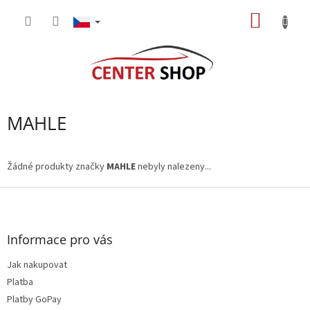
Přejít
NÁKUP
na
obsah
KOŠÍK
MAHLE
Žádné produkty značky
MAHLE
nebyly nalezeny...
Z
á
p
a
Informace pro vás
t
Jak nakupovat
í
Platba
Platby GoPay