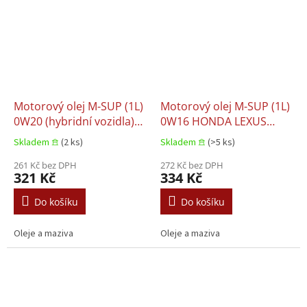
Motorový olej M-SUP (1L)
Motorový olej M-SUP (1L)
0W20 (hybridní vozidla)
0W16 HONDA LEXUS
RENAULT RN 17 FE
TOYOTA
Skladem 𖠿
(2 ks)
Skladem 𖠿
(>5 ks)
261 Kč bez DPH
272 Kč bez DPH
321 Kč
334 Kč
Do košíku
Do košíku
Oleje a maziva
Oleje a maziva