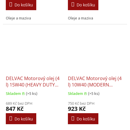
Do košíku
Do košíku
Oleje a maziva
Oleje a maziva
DELVAC Motorový olej (4
DELVAC Motorový olej (4
l) 15W40 (HEAVY DUTY
l) 10W40 (MODERN
LEGEND) CF-4 CG-4 CH-4
SUPER DEFENSE) CH-4 CI-
Skladem 𖠿
(>5 ks)
Skladem 𖠿
(>5 ks)
SJ MACK EO-M MB 228.3
4 E7 CUMMINS 20072
VOLVO VDS-2
689 Kč bez DPH
MACK EO-M PLUS MACK
750 Kč bez DPH
847 Kč
923 Kč
EO-N MAN 3277 MB 228
Do košíku
Do košíku