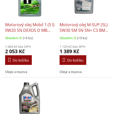
s
u
p
k
r
t
o
ů
d
Motorový olej Mobil 1 (5 l)
Motorový olej M-SUP (5L)
u
0W20 SN DEXOS D MB
5W30 SM SN SN+ C3 BMW
k
229.71 PORSCHE C20 VW
LL-04 MB 229.31 MB
Skladem 𖠿
(>5 ks)
Skladem 𖠿
(>5 ks)
t
508.00 VW 509.00
229.51 MB 229.52
ů
1 669 Kč bez DPH
1 129 Kč bez DPH
2 053 Kč
1 389 Kč
Do košíku
Do košíku
Oleje a maziva
Oleje a maziva