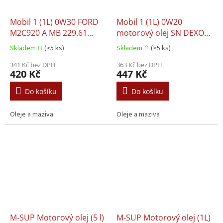
Mobil 1 (1L) 0W30 FORD
Mobil 1 (1L) 0W20
M2C920 A MB 229.61
motorový olej SN DEXOS
Motorový olej VOLVO
D MB 229.71 PORSCHE
Skladem 𖠿
(>5 ks)
Skladem 𖠿
(>5 ks)
95200377
C20 VW 508.00 VW 509.00
341 Kč bez DPH
363 Kč bez DPH
420 Kč
447 Kč
Do košíku
Do košíku
Oleje a maziva
Oleje a maziva
M-SUP Motorový olej (5 l)
M-SUP Motorový olej (1L)