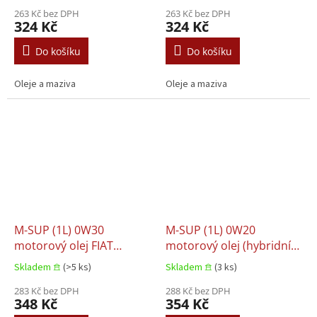
263 Kč bez DPH
263 Kč bez DPH
324 Kč
324 Kč
Do košíku
Do košíku
Oleje a maziva
Oleje a maziva
M-SUP (1L) 0W30
M-SUP (1L) 0W20
motorový olej FIAT
motorový olej (hybridní
9.55535 GS1 PSA B71
vozidla) FIAT 9.55535 DM1
Skladem 𖠿
(>5 ks)
Skladem 𖠿
(3 ks)
2302 PSA B71 2312
FIAT 9.55535 DSX PSA B71
283 Kč bez DPH
2010
288 Kč bez DPH
348 Kč
354 Kč