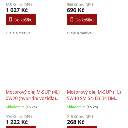
03.5003
835 Kč bez DPH
566 Kč bez DPH
1 027 Kč
696 Kč
Do košíku
Do košíku
Oleje a maziva
Oleje a maziva
Motorový olej M-SUP (4L)
Motorový olej M-SUP (1L)
0W20 (hybridní vozidla)
5W40 SM SN B3 B4 BMW
RENAULT RN 17 FE
LL-01 CITROEN B71 2296
Skladem 𖠿
(>5 ks)
Skladem 𖠿
(>5 ks)
MB 229.3 PEUGEOT B71
994 Kč bez DPH
2296 PORSCHE A40
218 Kč bez DPH
1 222 Kč
268 Kč
RENAULT RN 0700