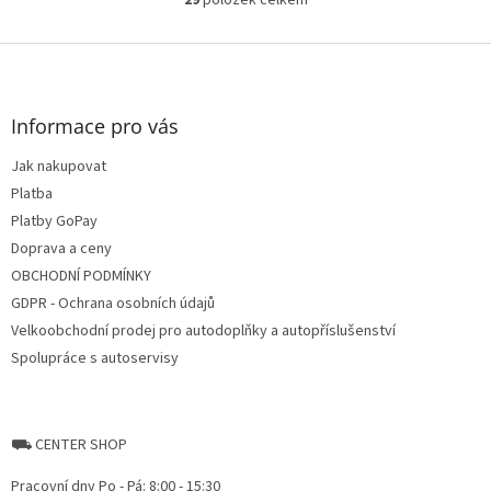
29
položek celkem
O
v
l
Z
á
á
d
p
a
a
Informace pro vás
c
t
í
Jak nakupovat
í
p
Platba
r
v
Platby GoPay
k
Doprava a ceny
y
OBCHODNÍ PODMÍNKY
v
ý
GDPR - Ochrana osobních údajů
p
Velkoobchodní prodej pro autodoplňky a autopříslušenství
i
Spolupráce s autoservisy
s
u
⛟ CENTER SHOP
Pracovní dny Po - Pá: 8:00 - 15:30