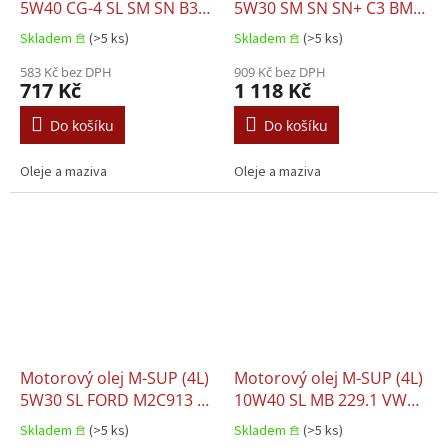
5W40 CG-4 SL SM SN B3-
5W30 SM SN SN+ C3 BMW
16 B4
LL-04 MB 229.31 MB
Skladem 𖠿
(>5 ks)
Skladem 𖠿
(>5 ks)
229.51 MB 229.52
583 Kč bez DPH
909 Kč bez DPH
717 Kč
1 118 Kč
Do košíku
Do košíku
Oleje a maziva
Oleje a maziva
Motorový olej M-SUP (4L)
Motorový olej M-SUP (4L)
5W30 SL FORD M2C913 C
10W40 SL MB 229.1 VW
FORD M2C913 D JAGUAR
501.01 VW 505.00
Skladem 𖠿
(>5 ks)
Skladem 𖠿
(>5 ks)
03.5003 LAND ROVER