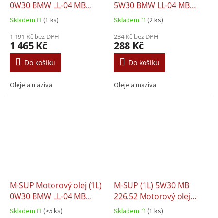
0W30 BMW LL-04 MB
5W30 BMW LL-04 MB
229.31 PORSCHE C30 VW
229.31 MB 229.51
Skladem 𖠿
(1 ks)
Skladem 𖠿
(2 ks)
504.00 VW 507.00
PORSCHE C30 VW 504.00
1 191 Kč bez DPH
VW 507.00
234 Kč bez DPH
1 465 Kč
288 Kč
Do košíku
Do košíku
Oleje a maziva
Oleje a maziva
M-SUP Motorový olej (1L)
M-SUP (1L) 5W30 MB
0W30 BMW LL-04 MB
226.52 Motorový olej
229.31 PORSCHE C30 VW
RENAULT RN 17
Skladem 𖠿
(>5 ks)
Skladem 𖠿
(1 ks)
504.00 VW 507.00