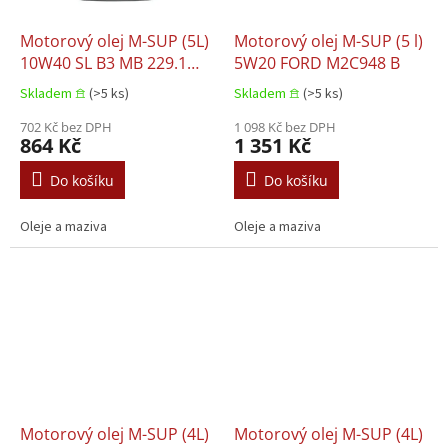
Motorový olej M-SUP (5L)
Motorový olej M-SUP (5 l)
10W40 SL B3 MB 229.1
5W20 FORD M2C948 B
VW 501.01 VW 505.00
Skladem 𖠿
(>5 ks)
Skladem 𖠿
(>5 ks)
702 Kč bez DPH
1 098 Kč bez DPH
864 Kč
1 351 Kč
Do košíku
Do košíku
Oleje a maziva
Oleje a maziva
Motorový olej M-SUP (4L)
Motorový olej M-SUP (4L)