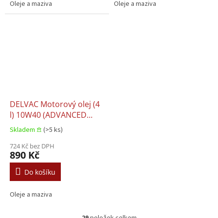
Oleje a maziva
Oleje a maziva
DELVAC Motorový olej (4
l) 10W40 (ADVANCED
PROTECTION MODERN)
Skladem 𖠿
(>5 ks)
CI-4 CI-4+ CJ-4 CK-4 E6 E7
E9 BUNDESWEHR TL
724 Kč bez DPH
890 Kč
9150-0107 CATERPILLAR
ECF-3 CUMMINS 20081
Do košíku
CUMMINS 20086 DAF EX
Oleje a maziva