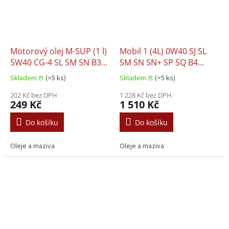
Motorový olej M-SUP (1 l)
Mobil 1 (4L) 0W40 SJ SL
5W40 CG-4 SL SM SN B3-
SM SN SN+ SP SQ B4
16 B4
BMW LL-01 DEXOS R FIAT
Skladem 𖠿
(>5 ks)
Skladem 𖠿
(>5 ks)
9.55535 M2 FORD
202 Kč bez DPH
M2C937 A MB 229.3 MB
1 228 Kč bez DPH
249 Kč
1 510 Kč
229.5 NISSAN PORSCHE
A40 VW 502.00 VW 503.01
Do košíku
Do košíku
V
Oleje a maziva
Oleje a maziva