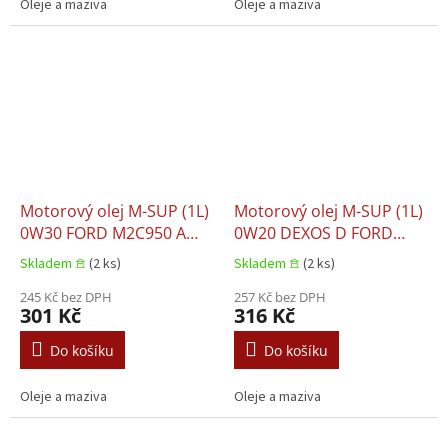
Oleje a maziva
Oleje a maziva
Motorový olej M-SUP (1L)
Motorový olej M-SUP (1L)
0W30 FORD M2C950 A
0W20 DEXOS D FORD
JAGUAR 03.5007 LAND
M2C952 A1 LAND ROVER
Skladem 𖠿
(2 ks)
Skladem 𖠿
(2 ks)
ROVER 03.5007 VW C 530
03.5006 MB 229.71 OPEL
35
245 Kč bez DPH
OV0401547-A20
257 Kč bez DPH
301 Kč
316 Kč
Do košíku
Do košíku
Oleje a maziva
Oleje a maziva