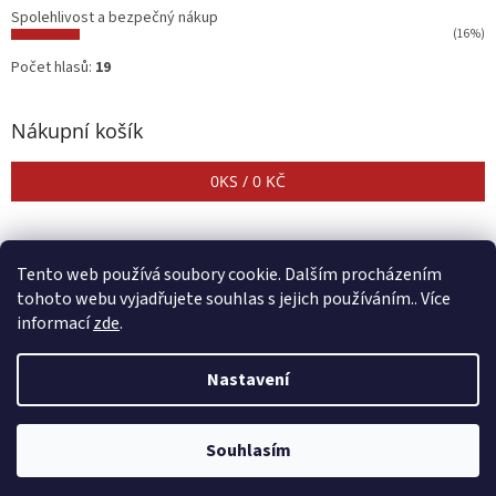
Spolehlivost a bezpečný nákup
(16%)
Počet hlasů:
19
Nákupní košík
0
KS /
0 KČ
Tento web používá soubory cookie. Dalším procházením
tohoto webu vyjadřujete souhlas s jejich používáním.. Více
informací
zde
.
Vytvořil Shoptet
Nastavení
Copyright 2026
CENTER SHOP
. Všechna práva vyhrazena.
Upravit
Souhlasím
nastavení cookies