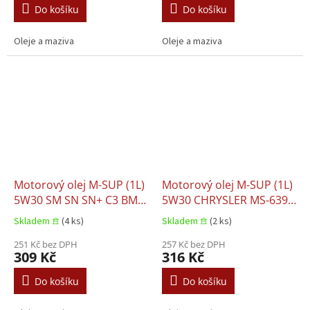
RENAULT RN 0710 VW
Do košíku
Do košíku
502.00 VW 505.00
Oleje a maziva
Oleje a maziva
Motorový olej M-SUP (1L)
Motorový olej M-SUP (1L)
5W30 SM SN SN+ C3 BMW
5W30 CHRYSLER MS-6395
LL-04 MB 229.31 MB
DEXOS1 GEN2
Skladem 𖠿
(4 ks)
Skladem 𖠿
(2 ks)
229.51 MB 229.52
251 Kč bez DPH
257 Kč bez DPH
309 Kč
316 Kč
Do košíku
Do košíku