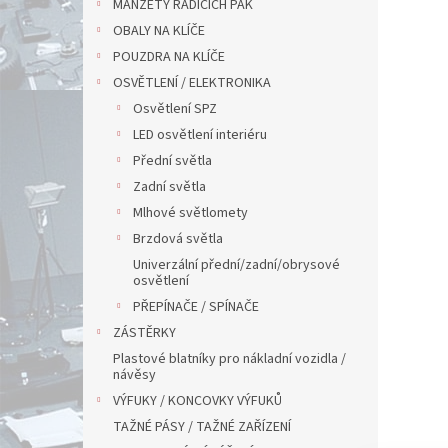
MANŽETY ŘADÍCÍCH PÁK
OBALY NA KLÍČE
POUZDRA NA KLÍČE
OSVĚTLENÍ / ELEKTRONIKA
Osvětlení SPZ
LED osvětlení interiéru
Přední světla
Zadní světla
Mlhové světlomety
Brzdová světla
Univerzální přední/zadní/obrysové
osvětlení
PŘEPÍNAČE / SPÍNAČE
ZÁSTĚRKY
Plastové blatníky pro nákladní vozidla /
návěsy
VÝFUKY / KONCOVKY VÝFUKŮ
TAŽNÉ PÁSY / TAŽNÉ ZAŘÍZENÍ