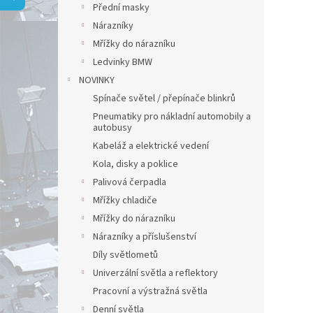
a
Přední masky
n
Nárazníky
e
Mřížky do nárazníku
l
Ledvinky BMW
NOVINKY
Spínače světel / přepínače blinkrů
Pneumatiky pro nákladní automobily a
autobusy
Kabeláž a elektrické vedení
Kola, disky a poklice
Palivová čerpadla
Mřížky chladiče
Mřížky do nárazníku
Nárazníky a příslušenství
Díly světlometů
Univerzální světla a reflektory
Pracovní a výstražná světla
Denní světla