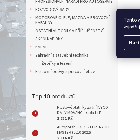
PROFESIONÁLNÍ NÁŘADÍ PRO AUTOSERVIS
ROZVODOVÉ SADY
MOTOROVÉ OLEJE, MAZIVA A PROVOZNÍ
Tento 
KAPALINY
vyjadřu
OSTATNÍ AUTODÍLY A PŘÍSLUŠENSTVÍ
AKČNÍ NABÍDKY
Nast
NÁŘADÍ
Zahradní a stavební technika
Žebříky a lešení
Pracovní oděvy a pracovní obuv
Top 10 produktů
Plastové blatníky zadní IVECO
DAILY MOVANO - sada L+P
1 831 Kč
Autopotah LOGO 2+1 RENAULT
MASTER (2010-2022)
2 016 Kč