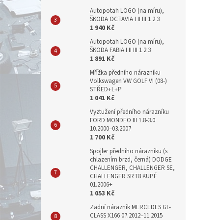
Autopotah LOGO (na míru),
ŠKODA OCTAVIA I II III 1 2 3
1 940 Kč
Autopotah LOGO (na míru),
ŠKODA FABIA I II III 1 2 3
1 891 Kč
Mřížka předního nárazníku
Volkswagen VW GOLF VI (08-)
STŘED+L+P
1 041 Kč
Vyztužení předního nárazníku
FORD MONDEO III 1.8-3.0
10.2000–03.2007
1 700 Kč
Spojler předního nárazníku (s
chlazením brzd, černá) DODGE
CHALLENGER, CHALLENGER SE,
CHALLENGER SRT8 KUPÉ
01.2006+
1 053 Kč
Zadní nárazník MERCEDES GL-
CLASS X166 07.2012–11.2015