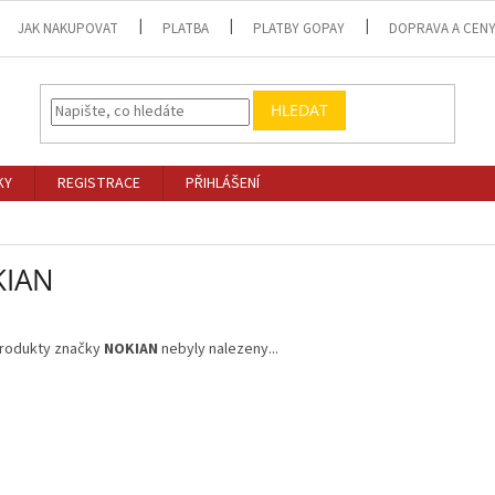
JAK NAKUPOVAT
PLATBA
PLATBY GOPAY
DOPRAVA A CEN
HLEDAT
KY
REGISTRACE
PŘIHLÁŠENÍ
IAN
rodukty značky
NOKIAN
nebyly nalezeny...