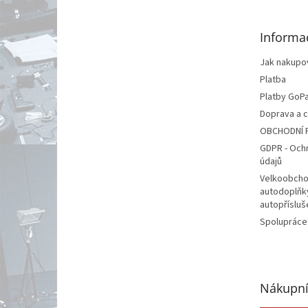
a
t
Informa
í
Jak nakupo
Platba
Platby GoP
Doprava a 
OBCHODNÍ 
GDPR - Och
údajů
Velkoobcho
autodoplňk
autopřísluš
Spolupráce
Nákupní