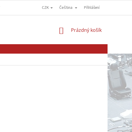
CZK
Čeština
Y
OBCHODNÍ PODMÍNKY
GDPR - OCHRANA OSOBNÍCH ÚDAJŮ
Přihlášení
NÁKUPNÍ
Prázdný košík
KOŠÍK