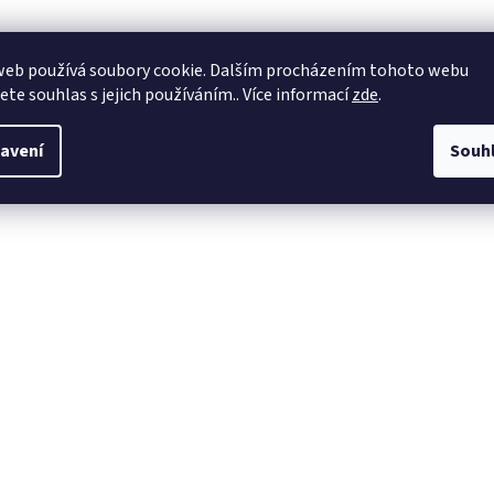
web používá soubory cookie. Dalším procházením tohoto webu
jete souhlas s jejich používáním.. Více informací
zde
.
avení
Souh